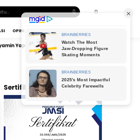
SI
OPINI
KAMIS, 06 AGU 2026
 di Kairo: Tak Mampu Kelola Uang Bulanan, Jangan Ber
x
Sertifikat JMSI