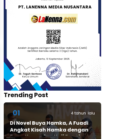
Trending Post
01
4 tahun lalu
Di Novel Buya Hamka, A Fuadi
Angkat Kisah Hamka dengan
Bung Karno dan Haji Rasul