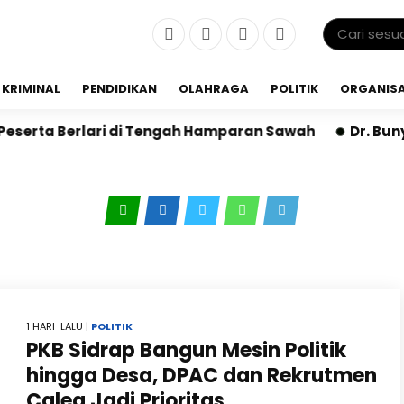
KRIMINAL
PENDIDIKAN
OLAHRAGA
POLITIK
ORGANISA
rlari di Tengah Hamparan Sawah
Dr. Bunyamin Yapid
1 HARI LALU |
POLITIK
PKB Sidrap Bangun Mesin Politik
hingga Desa, DPAC dan Rekrutmen
Caleg Jadi Prioritas