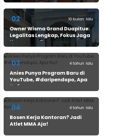
02
10 bulan lalu
Owner Wisma Grand Duapitue:
Legalitas Lengkap, Fokus Jaga
Keamanan Tamu
03
4 tahun lalu
Anies Punya Program Baru di
YouTube, #daripendopo, Apa
Itu?
04
4 tahun lalu
Bosen Kerja Kantoran? Jadi
Atlet MMA Aja!