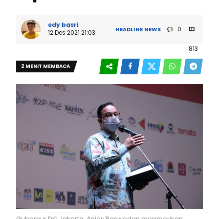
edy basri
0
HEADLINE
NEWS
12 Des 2021 21:03
813
2 MENIT MEMBACA
Gubernur DKI Jakarta, Anies Baswedan memberikan