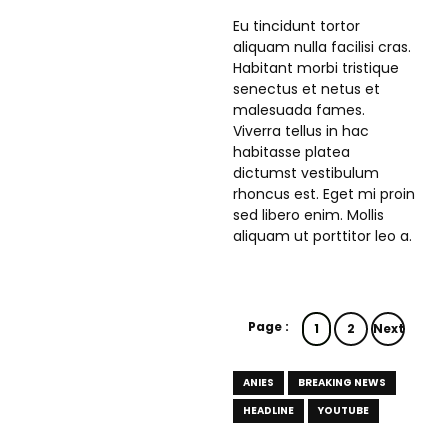
Eu tincidunt tortor
aliquam nulla facilisi cras.
Habitant morbi tristique
senectus et netus et
malesuada fames.
Viverra tellus in hac
habitasse platea
dictumst vestibulum
rhoncus est. Eget mi proin
sed libero enim. Mollis
aliquam ut porttitor leo a.
Page :
1
2
Next
ANIES
BREAKING NEWS
HEADLINE
YOUTUBE