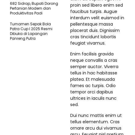
682 Sidrap, Bupati Dorong
proin sed libero enim sed
Pertanian Modern dan
faucibus turpis. Augue
Produktivitas Padi
interdum velit euismod in
pellentesque massa
Turnamen Sepak Bola
Patra Cup I 2025 Resmi
placerat duis. Dignissim
Dibuka di Lapangan
cras tincidunt lobortis
Panreng Putra
feugiat vivamus.
Enim facilisis gravida
neque convallis a cras
semper auctor. Viverra
tellus in hac habitasse
platea. Et malesuada
fames ac turpis. Odio
tempor orci dapibus
ultrices in iaculis nunc
sed.
Dui nunc mattis enim ut
tellus elementum. Cras
ornare arcu dui vivamus
arcu. Feugiat nisl pretium