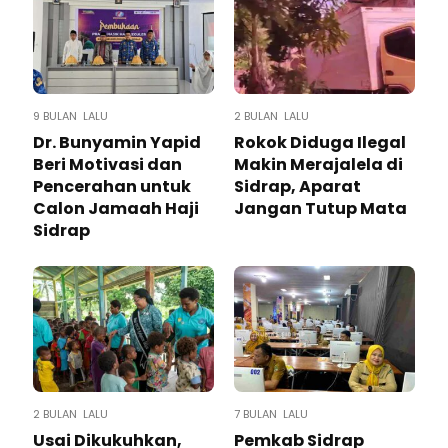
9 BULAN LALU
2 BULAN LALU
Dr. Bunyamin Yapid
Rokok Diduga Ilegal
Beri Motivasi dan
Makin Merajalela di
Pencerahan untuk
Sidrap, Aparat
Calon Jamaah Haji
Jangan Tutup Mata
Sidrap
2 BULAN LALU
7 BULAN LALU
Usai Dikukuhkan,
Pemkab Sidrap