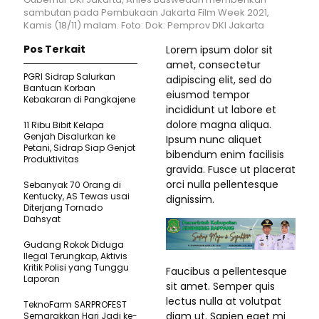
sambutan pada Pembukaan Jakarta Film Week 2021,
Kamis (18/11) malam. Foto: Dok: Pemprov DKI Jakarta
Pos Terkait
Lorem ipsum dolor sit
amet, consectetur
PGRI Sidrap Salurkan
adipiscing elit, sed do
Bantuan Korban
eiusmod tempor
Kebakaran di Pangkajene
incididunt ut labore et
dolore magna aliqua.
11 Ribu Bibit Kelapa
Genjah Disalurkan ke
Ipsum nunc aliquet
Petani, Sidrap Siap Genjot
bibendum enim facilisis
Produktivitas
gravida. Fusce ut placerat
orci nulla pellentesque
Sebanyak 70 Orang di
Kentucky, AS Tewas usai
dignissim.
Diterjang Tornado
Dahsyat
Gudang Rokok Diduga
Ilegal Terungkap, Aktivis
Kritik Polisi yang Tunggu
Faucibus a pellentesque
Laporan
sit amet. Semper quis
lectus nulla at volutpat
TeknoFarm SARPROFEST
diam ut. Sapien eget mi
Semarakkan Hari Jadi ke-