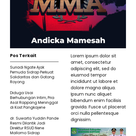
Pos Terkait
Lorem ipsum dolor sit
amet, consectetur
Suriadi Ngate Ajak
adipiscing elit, sed do
Pemuda Sidrap Perkuat
eiusmod tempor
Solidaritas dan Gotong
incididunt ut labore et
Royong
dolore magna aliqua.
Diduga Usai
Ipsum nunc aliquet
Berhubungan Intim, Pria
bibendum enim facilisis
Asal Rappang Meninggal
gravida. Fusce ut placerat
di Kost Pangkajene
orci nulla pellentesque
dr. Suwarta Yuddin Pande
dignissim.
Resmi Dilantik Jadi
Direktur RSUD Nene
Mallomo Sidrap