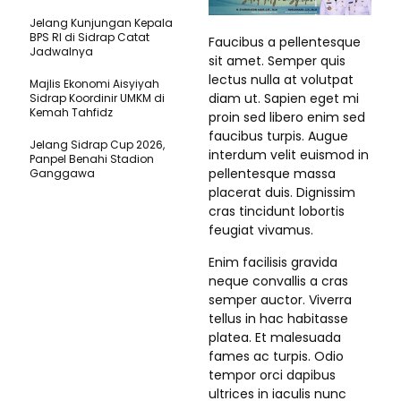
Jelang Kunjungan Kepala
BPS RI di Sidrap Catat
Faucibus a pellentesque
Jadwalnya
sit amet. Semper quis
lectus nulla at volutpat
Majlis Ekonomi Aisyiyah
diam ut. Sapien eget mi
Sidrap Koordinir UMKM di
Kemah Tahfidz
proin sed libero enim sed
faucibus turpis. Augue
Jelang Sidrap Cup 2026,
interdum velit euismod in
Panpel Benahi Stadion
pellentesque massa
Ganggawa
placerat duis. Dignissim
cras tincidunt lobortis
feugiat vivamus.
Enim facilisis gravida
neque convallis a cras
semper auctor. Viverra
tellus in hac habitasse
platea. Et malesuada
fames ac turpis. Odio
tempor orci dapibus
ultrices in iaculis nunc