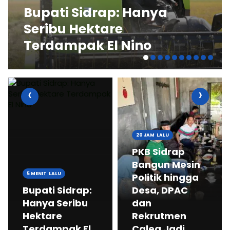
Bupati Sidrap: Hanya
Seribu Hektare
Terdampak El Nino
‹
›
20 JAM LALU
PKB Sidrap
Bangun Mesin
5 MENIT LALU
Politik hingga
Bupati Sidrap:
Desa, DPAC
Hanya Seribu
dan
Hektare
Rekrutmen
Terdampak El
Caleg Jadi