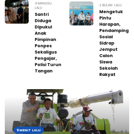
4 MINGGU
2 BULAN LALU
LALU
Mengetuk
Santri
Pintu
Diduga
Harapan,
Dipukul
Pendamping
Anak
Sosial
Pimpinan
Sidrap
Ponpes
Jemput
Sekaligus
Calon
Pengajar,
Siswa
Polisi Turun
Sekolah
Tangan
Rakyat
5 MENIT LALU