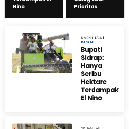
Nino
Prioritas
5 MENIT LALU |
DAERAH
Bupati
Sidrap:
Hanya
Seribu
Hektare
Terdampak
El Nino
20 JAM LALU |