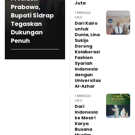
Juta
Prabowo,
1.061 Koperasi
Sidrap,
A
1 MINGGU
Bupati Sidrap
Merah Putih
Syaharuddin
LALU
Tegaskan
Bersama
Alrif Serahkan
Dari Kairo
untuk
Dukungan
Presiden
Rumah Layak
K
Dunia, Lina
Penuh
Prabowo
ke Idawa
C
Sukijo
Dorong
Kolaborasi
Fashion
Syariah
Indonesia
dengan
Universitas
Al-Azhar
1 MINGGU
LALU
Dari
Indonesia
ke Mesir!
Karya
Busana