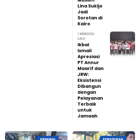
Muslim
Lina Sukijo
Jadi
Sorotan di
Kairo
1 MINGGU
LALU
Ikbal
Ismail
Apresiasi
PT Annur
Maarif dan
JRW:
Eksistensi
Dibangun
dengan
Pelayanan
Terbaik
untuk
Jamaah
KRIMINAL
PENDIDIKAN