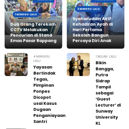
3 MINGGU LALU
1 MINGGU LALU
Syaharuddin Alrif:
Dua Orang Terekam
Kehadiran Ayah di
CCTV Melakukan
Hari Pertama
Pencurian di Stand
Sekolah Bangun
Emas Pasar Rappang
Percaya Diri Anak
4 MINGGU
1 BULAN LALU
LALU
Bikin
Yayasan
Bangga,
Bertindak
Putra
Tegas,
Sidrap
Pimpinan
Tampil
Ponpes
sebagai
Dicopot
‘Guest
usai Kasus
Lecturer’ di
Dugaan
Sunway
Penganiayaan
University
Santri
KL