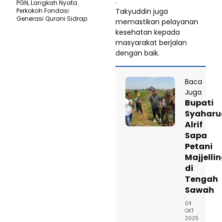
.
PGN, Langkah Nyata
Takyuddin juga
Perkokoh Fondasi
Generasi Qurani Sidrap
memastikan pelayanan
kesehatan kepada
masyarakat berjalan
dengan baik.
Baca
Juga
Bupati
Syaharu
Alrif
Sapa
Petani
Majjelli
di
Tengah
Sawah
04
OKT
2025