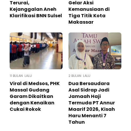
Terurai,
Gelar Aksi
Kejanggalan Aneh
Kemanusiaan di
Klarifikasi BNN Sulsel
Tiga Titik Kota
Makassar
11 BULAN LALU
2 BULAN LALU
Viral di Medsos, PHK
Dua Bersaudara
Massal Gudang
Asal Sidrap Jadi
Garam Dikaitkan
Jamaah Haji
dengan Kenaikan
Termuda PT Annur
Cukai Rokok
Maarif 2026, Kisah
Haru Menanti 7
Tahun