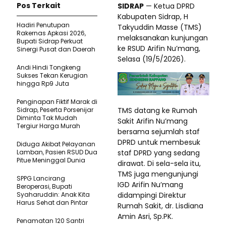
Pos Terkait
SIDRAP
— Ketua DPRD
Kabupaten Sidrap, H
Hadiri Penutupan
Takyuddin Masse (TMS)
Rakernas Apkasi 2026,
melaksanakan kunjungan
Bupati Sidrap Perkuat
ke RSUD Arifin Nu’mang,
Sinergi Pusat dan Daerah
Selasa (19/5/2026).
Andi Hindi Tongkeng
Sukses Tekan Kerugian
hingga Rp9 Juta
Penginapan Fiktif Marak di
TMS datang ke Rumah
Sidrap, Peserta Porsenijar
Diminta Tak Mudah
Sakit Arifin Nu’mang
Tergiur Harga Murah
bersama sejumlah staf
DPRD untuk membesuk
Diduga Akibat Pelayanan
staf DPRD yang sedang
Lamban, Pasien RSUD Dua
Pitue Meninggal Dunia
dirawat. Di sela-sela itu,
TMS juga mengunjungi
SPPG Lancirang
IGD Arifin Nu’mang
Beroperasi, Bupati
didampingi Direktur
Syaharuddin: Anak Kita
Harus Sehat dan Pintar
Rumah Sakit, dr. Lisdiana
Amin Asri, Sp.PK.
Penamatan 120 Santri