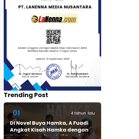
Trending Post
01
4 tahun lalu
Di Novel Buya Hamka, A Fuadi
Angkat Kisah Hamka dengan
Bung Karno dan Haji Rasul