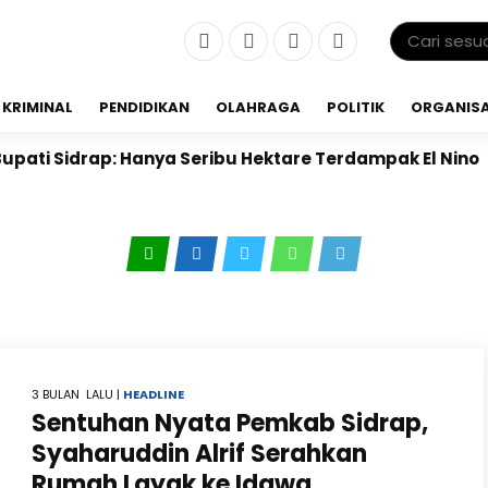
KRIMINAL
PENDIDIKAN
OLAHRAGA
POLITIK
ORGANISA
Sidrap: Hanya Seribu Hektare Terdampak El Nino
PKB
3 BULAN LALU |
HEADLINE
Sentuhan Nyata Pemkab Sidrap,
Syaharuddin Alrif Serahkan
Rumah Layak ke Idawa