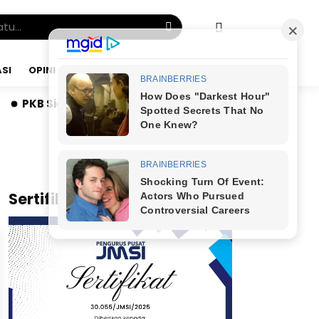
SI
OPINI
MINGGU, 09 AGU 2026
 Sidrap Bangun Mesin Politik hingga Desa, DPAC dan Rek
x
Sertifikat JMSI