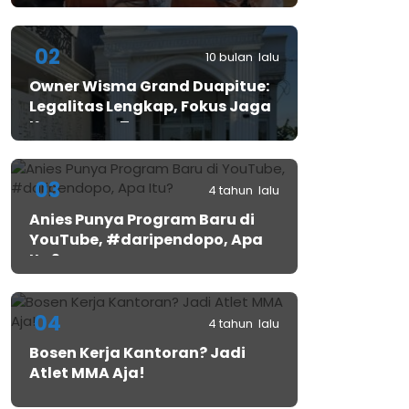
02
10 bulan lalu
Owner Wisma Grand Duapitue:
Legalitas Lengkap, Fokus Jaga
Keamanan Tamu
03
4 tahun lalu
Anies Punya Program Baru di
YouTube, #daripendopo, Apa
Itu?
04
4 tahun lalu
Bosen Kerja Kantoran? Jadi
Atlet MMA Aja!