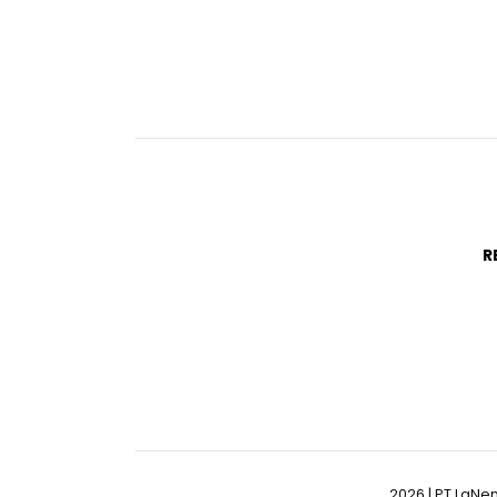
R
2026 | PT LaNe