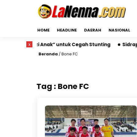
HOME
HEADLINE
DAERAH
NASIONAL
 “Ruang Gizi Anak” untuk Cegah Stunting
x
Sidrap Ru
Beranda
/
Bone FC
Tag : Bone FC