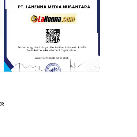
Trending Post
ER
01
4 tahun lalu
Di Novel Buya Hamka, A Fuadi
Angkat Kisah Hamka dengan
Bung Karno dan Haji Rasul