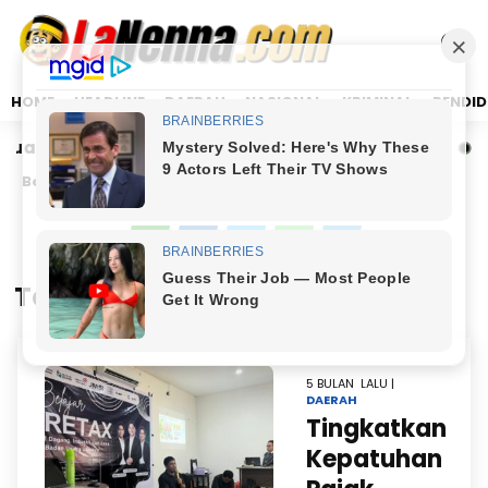
HOME
HEADLINE
DAERAH
NASIONAL
KRIMINAL
PENDID
ibuan Peserta Berlari di Tengah Hamparan Sawah
Dr
Beranda
/
Coretax
Tag : Coretax
5 BULAN LALU |
DAERAH
Tingkatkan
Kepatuhan