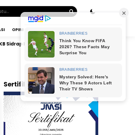
SI
OPINI
MINGGU, 09 AGU 2026
idrap Bangun Mesin Politik hingga Desa, DPAC dan Rekru
x
Sertifikat JMSI