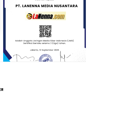
Trending Post
ER
01
4 tahun lalu
Di Novel Buya Hamka, A Fuadi
Angkat Kisah Hamka dengan
Bung Karno dan Haji Rasul