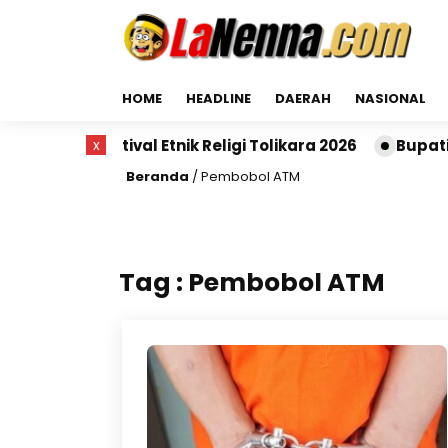
HOME
HEADLINE
DAERAH
NASIONAL
adiri Festival Etnik Religi Tolikara 2026
x
Bupati Si
Beranda
/
Pembobol ATM
Tag : Pembobol ATM