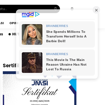
SI
OPINI
SABTU, 08 AGU 2026
HUT ke-3 RS Adinda Medical Centre, SAMA-AI Luncur
x
Sertifikat JMSI