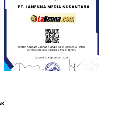
Trending Post
ER
01
4 tahun lalu
Di Novel Buya Hamka, A Fuadi
Angkat Kisah Hamka dengan
Bung Karno dan Haji Rasul