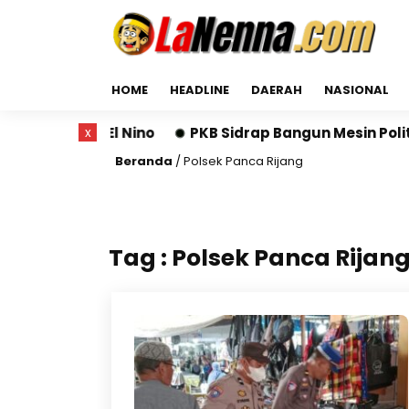
HOME
HEADLINE
DAERAH
NASIONAL
Terdampak El Nino
x
PKB Sidrap Bangun Mesin Politik 
Beranda
/
Polsek Panca Rijang
Tag : Polsek Panca Rijan