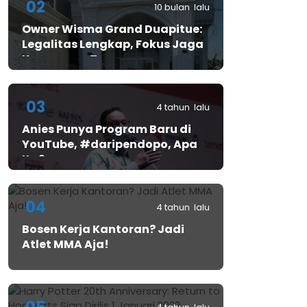
02
10 bulan lalu
Owner Wisma Grand Duapitue:
Legalitas Lengkap, Fokus Jaga
Keamanan Tamu
03
4 tahun lalu
Anies Punya Program Baru di
YouTube, #daripendopo, Apa
Itu?
04
4 tahun lalu
Bosen Kerja Kantoran? Jadi
Atlet MMA Aja!