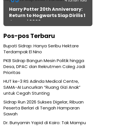
05
4 tahun lalu
Harry Potter 20th Anniversary:
Return to Hogwarts Siap Dirilis 1
Januari 2022
Pos-pos Terbaru
Bupati Sidrap: Hanya Seribu Hektare
Terdampak El Nino
PKB Sidrap Bangun Mesin Politik hingga
Desa, DPAC dan Rekrutmen Caleg Jadi
Prioritas
HUT ke-3 RS Adinda Medical Centre,
SAMA-AI Luncurkan “Ruang Gizi Anak”
untuk Cegah Stunting
Sidrap Run 2026 Sukses Digelar, Ribuan
Peserta Berlari di Tengah Hamparan
Sawah
Dr. Bunyamin Yapid di Kairo: Tak Mampu