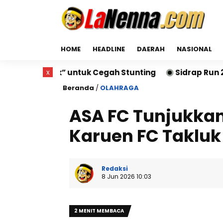
HOME
HEADLINE
DAERAH
NASIONAL
” untuk Cegah Stunting
x
Sidrap Run 2026 Sukses Dig
Beranda
/
OLAHRAGA
ASA FC Tunjukkan
Karuen FC Takluk
Redaksi
8 Jun 2026 10:03
2 MENIT MEMBACA