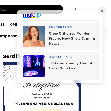
SI
OPINI
SABTU, 08 AGU 2026
h
Dr. Bunyamin Yapid di Kairo: Tak Mampu Kelola U
x
Sertifikat JMSI