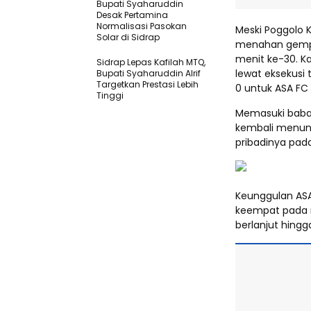
Bupati Syaharuddin
Desak Pertamina
Normalisasi Pasokan
Meski Poggolo 
Solar di Sidrap
menahan gempu
menit ke-30. Kal
Sidrap Lepas Kafilah MTQ,
lewat eksekusi 
Bupati Syaharuddin Alrif
Targetkan Prestasi Lebih
0 untuk ASA FC
Tinggi
Memasuki baba
kembali menun
pribadinya pad
Keunggulan AS
keempat pada m
berlanjut hingg