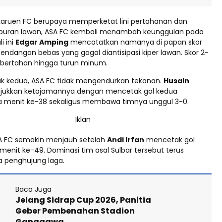
Karuen FC berupaya memperketat lini pertahanan dan
ran lawan, ASA FC kembali menambah keunggulan pada
i ini
Edgar Amping
mencatatkan namanya di papan skor
tendangan bebas yang gagal diantisipasi kiper lawan. Skor 2-
 bertahan hingga turun minum.
k kedua, ASA FC tidak mengendurkan tekanan.
Husain
jukkan ketajamannya dengan mencetak gol kedua
a menit ke-38 sekaligus membawa timnya unggul 3-0.
A FC semakin menjauh setelah
Andi Irfan
mencetak gol
enit ke-49. Dominasi tim asal Sulbar tersebut terus
a penghujung laga.
Baca Juga
Jelang Sidrap Cup 2026, Panitia
Geber Pembenahan Stadion
Ganggawa