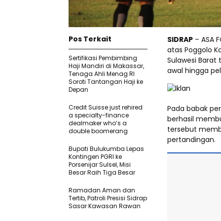
Pos Terkait
SIDRAP
– ASA F
atas Poggolo K
Sertifikasi Pembimbing
Sulawesi Barat
Haji Mandiri di Makassar,
awal hingga pel
Tenaga Ahli Menag RI
Soroti Tantangan Haji ke
Depan
Credit Suisse just rehired
Pada babak per
a specialty-finance
berhasil memb
dealmaker who’s a
tersebut memb
double boomerang
pertandingan.
Bupati Bulukumba Lepas
Kontingen PGRI ke
Porsenijar Sulsel, Misi
Besar Raih Tiga Besar
Ramadan Aman dan
Tertib, Patroli Presisi Sidrap
Sasar Kawasan Rawan