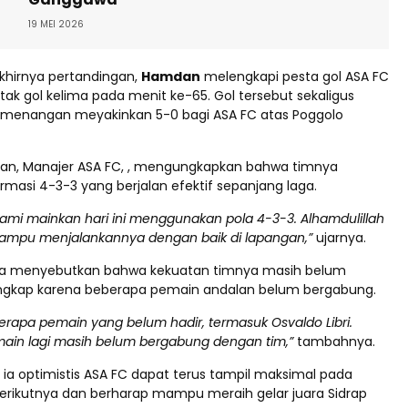
19 MEI 2026
khirnya pertandingan,
Hamdan
melengkapi pesta gol ASA FC
k gol kelima pada menit ke-65. Gol tersebut sekaligus
menangan meyakinkan 5-0 bagi ASA FC atas Poggolo
gan, Manajer ASA FC, , mengungkapkan bahwa timnya
masi 4-3-3 yang berjalan efektif sepanjang laga.
kami mainkan hari ini menggunakan pola 4-3-3. Alhamdulillah
ampu menjalankannya dengan baik di lapangan,”
ujarnya.
a menyebutkan bahwa kekuatan timnya masih belum
ngkap karena beberapa pemain andalan belum bergabung.
erapa pemain yang belum hadir, termasuk Osvaldo Libri.
emain lagi masih belum bergabung dengan tim,”
tambahnya.
 ia optimistis ASA FC dapat terus tampil maksimal pada
erikutnya dan berharap mampu meraih gelar juara Sidrap