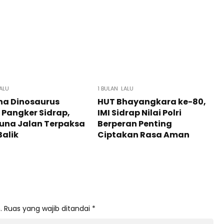
ALU
1 BULAN LALU
a Dinosaurus
HUT Bhayangkara ke-80,
Pangker Sidrap,
IMI Sidrap Nilai Polri
una Jalan Terpaksa
Berperan Penting
Balik
Ciptakan Rasa Aman
.
Ruas yang wajib ditandai
*