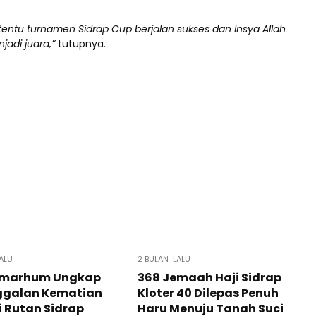
entu turnamen Sidrap Cup berjalan sukses dan Insya Allah
jadi juara,”
tutupnya.
ALU
2 BULAN LALU
 Almarhum Ungkap
368 Jemaah Haji Sidrap
ggalan Kematian
Kloter 40 Dilepas Penuh
i Rutan Sidrap
Haru Menuju Tanah Suci