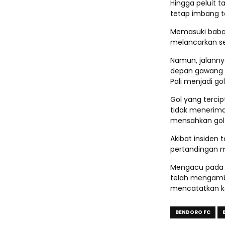
Hingga peluit 
tetap imbang t
Memasuki babak
melancarkan s
Namun, jalanny
depan gawang 
Pali menjadi gol
Gol yang tercip
tidak menerima
mensahkan gol 
Akibat insiden 
pertandingan 
Mengacu pada r
telah mengambi
mencatatkan k
BENDORO FC