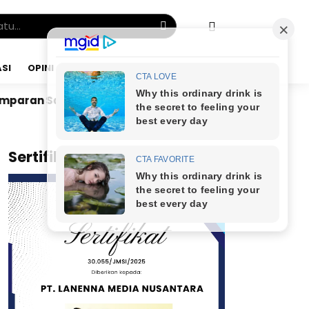
SI
OPINI
JUMAT, 07 AGU 2026
Dr. Bunyamin Yapid di Kairo: Tak Mampu Kelola Ua
x
Sertifikat JMSI