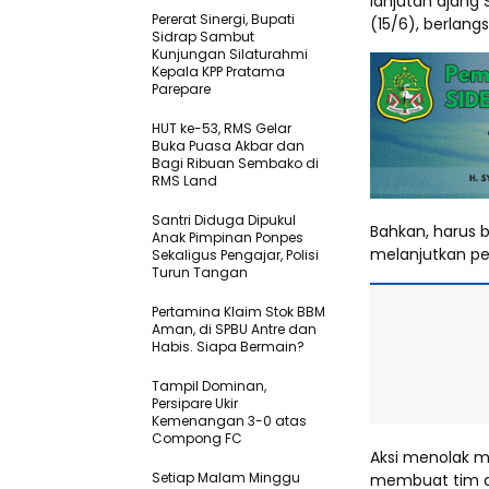
lanjutan ajang
Pererat Sinergi, Bupati
(15/6), berlan
Sidrap Sambut
Kunjungan Silaturahmi
Kepala KPP Pratama
Parepare
HUT ke-53, RMS Gelar
Buka Puasa Akbar dan
Bagi Ribuan Sembako di
RMS Land
Santri Diduga Dipukul
Bahkan, harus 
Anak Pimpinan Ponpes
melanjutkan pe
Sekaligus Pengajar, Polisi
Turun Tangan
Pertamina Klaim Stok BBM
Aman, di SPBU Antre dan
Habis. Siapa Bermain?
Tampil Dominan,
Persipare Ukir
Kemenangan 3-0 atas
Compong FC
Aksi menolak m
Setiap Malam Minggu
membuat tim as