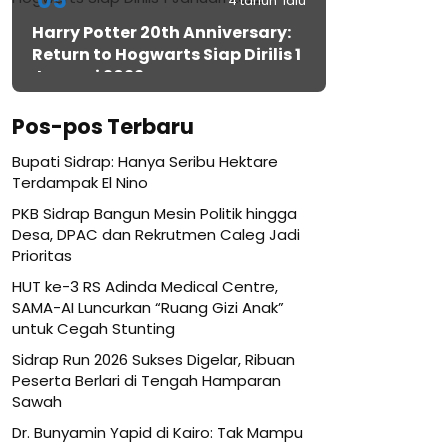
05
4 tahun lalu
Harry Potter 20th Anniversary:
Return to Hogwarts Siap Dirilis 1
Januari 2022
Pos-pos Terbaru
Bupati Sidrap: Hanya Seribu Hektare
Terdampak El Nino
PKB Sidrap Bangun Mesin Politik hingga
Desa, DPAC dan Rekrutmen Caleg Jadi
Prioritas
HUT ke-3 RS Adinda Medical Centre,
SAMA-AI Luncurkan “Ruang Gizi Anak”
untuk Cegah Stunting
Sidrap Run 2026 Sukses Digelar, Ribuan
Peserta Berlari di Tengah Hamparan
Sawah
Dr. Bunyamin Yapid di Kairo: Tak Mampu