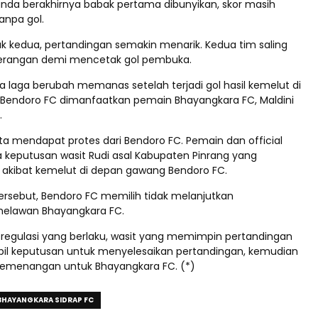
tanda berakhirnya babak pertama dibunyikan, skor masih
anpa gol.
 kedua, pertandingan semakin menarik. Kedua tim saling
erangan demi mencetak gol pembuka.
a laga berubah memanas setelah terjadi gol hasil kemelut di
Bendoro FC dimanfaatkan pemain Bhayangkara FC, Maldini
.
ta mendapat protes dari Bendoro FC. Pemain dan official
 keputusan wasit Rudi asal Kabupaten Pinrang yang
akibat kemelut di depan gawang Bendoro FC.
tersebut, Bendoro FC memilih tidak melanjutkan
melawan Bhayangkara FC.
egulasi yang berlaku, wasit yang memimpin pertandingan
l keputusan untuk menyelesaikan pertandingan, kemudian
emenangan untuk Bhayangkara FC. (*)
BHAYANGKARA SIDRAP FC