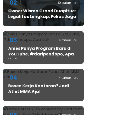
02
10 bulan lalu
Owner Wisma Grand Duapitue:
Legalitas Lengkap, Fokus Jaga
Keamanan Tamu
03
4 tahun lalu
Anies Punya Program Baru di
YouTube, #daripendopo, Apa
Itu?
04
4 tahun lalu
Bosen Kerja Kantoran? Jadi
Atlet MMA Aja!