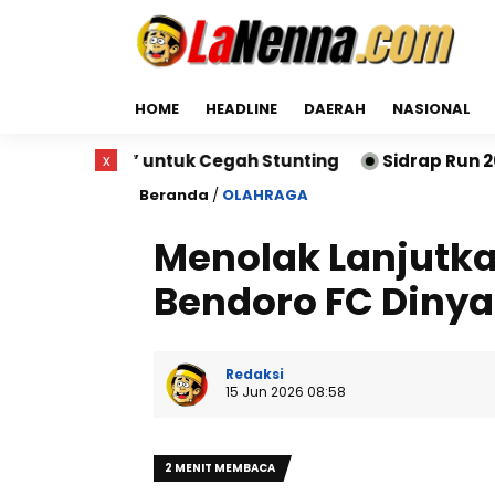
HOME
HEADLINE
DAERAH
NASIONAL
 untuk Cegah Stunting
x
Sidrap Run 2026 Sukses Dige
Beranda
/
OLAHRAGA
Menolak Lanjutka
Bendoro FC Diny
Redaksi
15 Jun 2026 08:58
2 MENIT MEMBACA