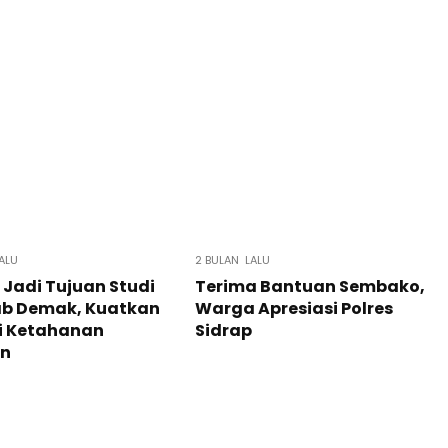
ALU
2 BULAN LALU
 Jadi Tujuan Studi
Terima Bantuan Sembako,
b Demak, Kuatkan
Warga Apresiasi Polres
i Ketahanan
Sidrap
n