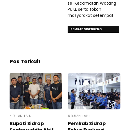
se-Kecamatan Watang
Pulu, serta tokoh
masyarakat setempat.
PEMKAB SIDENRENG
RAPPANG
Pos Terkait
4 BULAN LALU
8 BULAN LALU
Bupati Sidrap
Pemkab Sidrap
Syaharuddin Alrif
Fokus Evaluasi