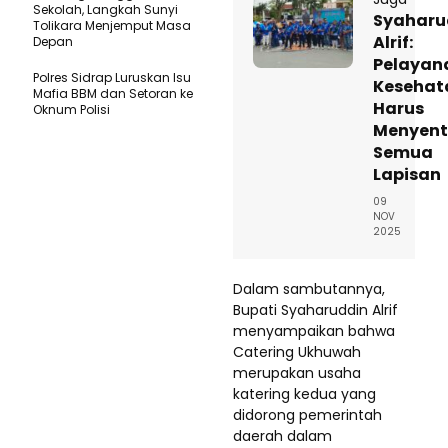
Sekolah, Langkah Sunyi
Syaharu
Tolikara Menjemput Masa
Alrif:
Depan
Pelayan
Polres Sidrap Luruskan Isu
Kesehat
Mafia BBM dan Setoran ke
Harus
Oknum Polisi
Menyen
Semua
Lapisan
09
NOV
2025
Dalam sambutannya,
Bupati Syaharuddin Alrif
menyampaikan bahwa
Catering Ukhuwah
merupakan usaha
katering kedua yang
didorong pemerintah
daerah dalam