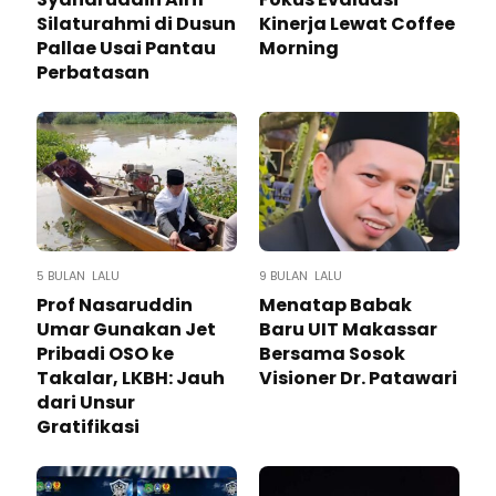
Silaturahmi di Dusun
Kinerja Lewat Coffee
Pallae Usai Pantau
Morning
Perbatasan
5 BULAN LALU
9 BULAN LALU
Prof Nasaruddin
Menatap Babak
Umar Gunakan Jet
Baru UIT Makassar
Pribadi OSO ke
Bersama Sosok
Takalar, LKBH: Jauh
Visioner Dr. Patawari
dari Unsur
Gratifikasi