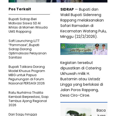
Pos Terkait
SIDRAP
— Bupati dan
Wakil Bupati Sidenreng
Bupati Sidrap Beri
Rappang melaksanakan
Motivasi Siswa SD Al
Safari Ramadan di
Ikhlas di Momen Wisuda
Kecamatan Watang Pulu,
UMS Rappang
Minggu (22/2/2026).
Soft Launching LLTT
“Pammase”, Bupati
Sidrap Dorong
Optimalisasi Pelayanan
Sanitasi
Kegiatan tersebut
Bupati Tolikara Dorong
dipusatkan di Catering
Model Khusus Program
Ukhuwah milik H.
MBG untuk Papua
Bustamin atau Ustadz
Pegunungan di Forum
Nasional PERSAGI 2026
Lingga yang berlokasi di
Jalan Poros Rappang,
Ratu Nurhilma Thalita
Desa Ciro-Ciroe.
Kembali Berprestasi, Siap
Tembus Ajang Regional
2026
Baca
Dari Sagu hingga
Juga