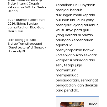
Sidak Intensif, Cegah
Kehadiran Dr. Bunyamin
Kebocoran PAD dari Sektor
menjadi bentuk
Usaha
dukungan moril kepada
puluhan ribu guru yang
Tuan Rumah Porseni PGRI
2026, Sidrap Bersiap
mengikuti ajang tersebut,
Jamu Puluhan Ribu Guru
khususnya para guru
dari Sulsel
yang berada di bawah
naungan Kementerian
Bikin Bangga, Putra
Sidrap Tampil sebagai
Agama. Ia
‘Guest Lecturer’ di Sunway
menyampaikan bahwa
University KL
Porsenijar bukan sekadar
kompetisi olahraga dan
seni, tetapi juga
momentum
memperkuat
persaudaraan, semangat
pengabdian, dan dedikasi
para pendidik.
Baca