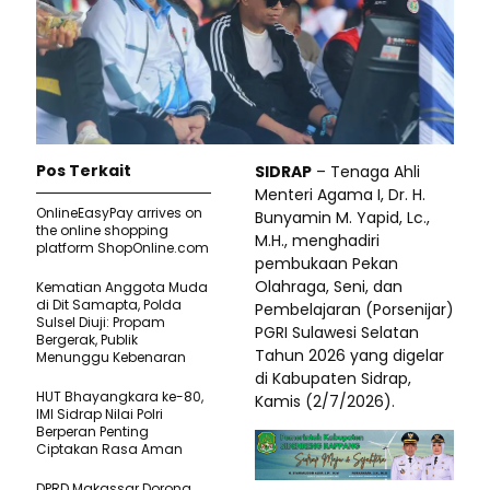
Pos Terkait
SIDRAP
– Tenaga Ahli
Menteri Agama I, Dr. H.
OnlineEasyPay arrives on
Bunyamin M. Yapid, Lc.,
the online shopping
M.H., menghadiri
platform ShopOnline.com
pembukaan Pekan
Olahraga, Seni, dan
Kematian Anggota Muda
di Dit Samapta, Polda
Pembelajaran (Porsenijar)
Sulsel Diuji: Propam
PGRI Sulawesi Selatan
Bergerak, Publik
Tahun 2026 yang digelar
Menunggu Kebenaran
di Kabupaten Sidrap,
HUT Bhayangkara ke-80,
Kamis (2/7/2026).
IMI Sidrap Nilai Polri
Berperan Penting
Ciptakan Rasa Aman
DPRD Makassar Dorong