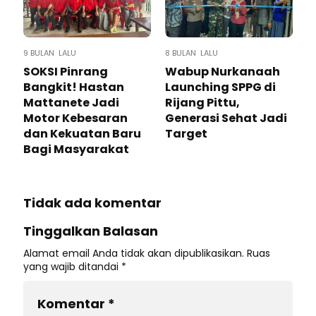
9 BULAN LALU
8 BULAN LALU
SOKSI Pinrang
Wabup Nurkanaah
Bangkit! Hastan
Launching SPPG di
Mattanete Jadi
Rijang Pittu,
Motor Kebesaran
Generasi Sehat Jadi
dan Kekuatan Baru
Target
Bagi Masyarakat
Tidak ada komentar
Tinggalkan Balasan
Alamat email Anda tidak akan dipublikasikan.
Ruas
yang wajib ditandai
*
Komentar
*