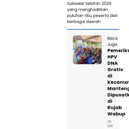
Sulawesi Selatan 2026
yang menghadirkan
puluhan ribu peserta dari
berbagai daerah.
Baca
Juga
Pemerik
HPV
DNA
Gratis
di
Kecama
Mariten
Dipusat
di
Rujab
Wabup
05
DES