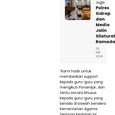
Juga
Polres
Sidrap
dan
Media
Jalin
Silatura
Ramada
25
FEB
2026
“Kami hadir untuk
memberikan support
kepada guru-guru yang
mengikuti Porsenijar, dan
tentu secara khusus
kepada guru-guru yang
berada di bawah bendera
Kementerian Agama.
Semoga kegiatan ini