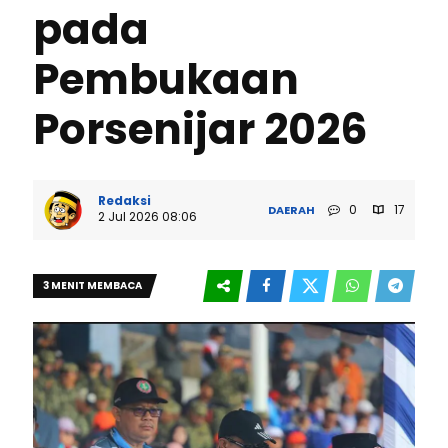
pada
Pembukaan
Porsenijar 2026
Redaksi
0
17
DAERAH
2 Jul 2026 08:06
3 MENIT MEMBACA