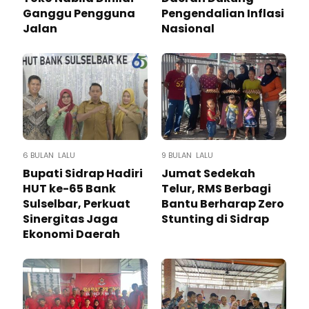
Ganggu Pengguna
Pengendalian Inflasi
Jalan
Nasional
6 BULAN LALU
9 BULAN LALU
Bupati Sidrap Hadiri
Jumat Sedekah
HUT ke-65 Bank
Telur, RMS Berbagi
Sulselbar, Perkuat
Bantu Berharap Zero
Sinergitas Jaga
Stunting di Sidrap
Ekonomi Daerah