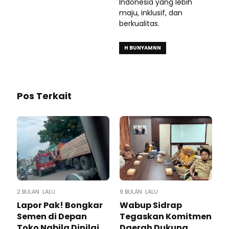
Indonesia yang lebih
maju, inklusif, dan
berkualitas.
H BUNYAMNN
Pos Terkait
2 BULAN LALU
9 BULAN LALU
Lapor Pak! Bongkar
Wabup Sidrap
Semen di Depan
Tegaskan Komitmen
Toko Nabila Dinilai
Daerah Dukung