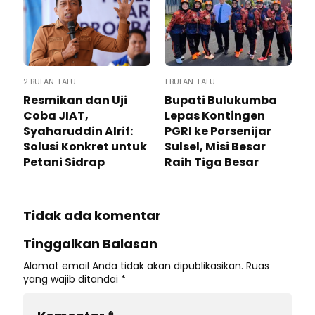
2 BULAN LALU
1 BULAN LALU
Resmikan dan Uji
Bupati Bulukumba
Coba JIAT,
Lepas Kontingen
Syaharuddin Alrif:
PGRI ke Porsenijar
Solusi Konkret untuk
Sulsel, Misi Besar
Petani Sidrap
Raih Tiga Besar
Tidak ada komentar
Tinggalkan Balasan
Alamat email Anda tidak akan dipublikasikan.
Ruas
yang wajib ditandai
*