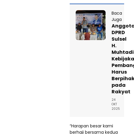
Baca
Juga
Anggot
DPRD
Sulsel
H.
Muhtadi
Kebijak
Pemban
Harus
Berpiha
pada
Rakyat
24
OKT
2025
“Harapan besar kami
berhaji bersama kedua