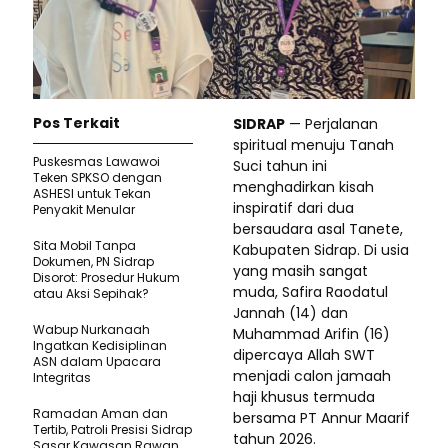
Pos Terkait
SIDRAP
— Perjalanan
spiritual menuju Tanah
Puskesmas Lawawoi
Suci tahun ini
Teken SPKSO dengan
menghadirkan kisah
ASHESI untuk Tekan
inspiratif dari dua
Penyakit Menular
bersaudara asal Tanete,
Sita Mobil Tanpa
Kabupaten Sidrap. Di usia
Dokumen, PN Sidrap
yang masih sangat
Disorot: Prosedur Hukum
muda, Safira Raodatul
atau Aksi Sepihak?
Jannah (14) dan
Wabup Nurkanaah
Muhammad Arifin (16)
Ingatkan Kedisiplinan
dipercaya Allah SWT
ASN dalam Upacara
menjadi calon jamaah
Integritas
haji khusus termuda
Ramadan Aman dan
bersama PT Annur Maarif
Tertib, Patroli Presisi Sidrap
tahun 2026.
Sasar Kawasan Rawan