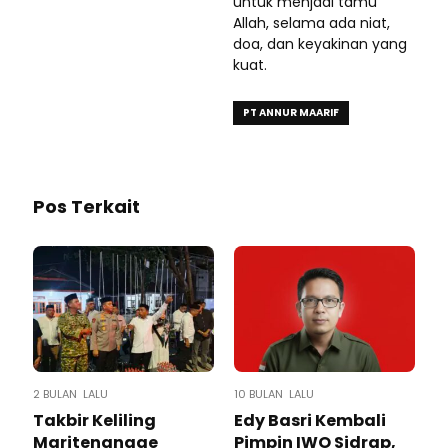
untuk menjadi tamu
Allah, selama ada niat,
doa, dan keyakinan yang
kuat.
PT ANNUR MAARIF
Pos Terkait
2 BULAN LALU
10 BULAN LALU
Takbir Keliling
Edy Basri Kembali
Maritengngae
Pimpin IWO Sidrap,