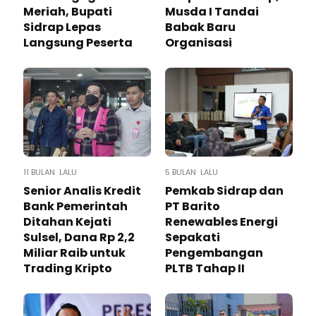
Meriah, Bupati
Musda I Tandai
Sidrap Lepas
Babak Baru
Langsung Peserta
Organisasi
11 BULAN LALU
5 BULAN LALU
Senior Analis Kredit
Pemkab Sidrap dan
Bank Pemerintah
PT Barito
Ditahan Kejati
Renewables Energi
Sulsel, Dana Rp 2,2
Sepakati
Miliar Raib untuk
Pengembangan
Trading Kripto
PLTB Tahap II