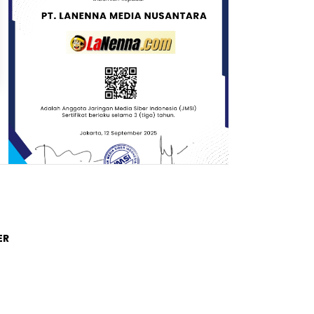
Trending Post
ER
01
4 tahun lalu
Di Novel Buya Hamka, A Fuadi
Angkat Kisah Hamka dengan
Bung Karno dan Haji Rasul