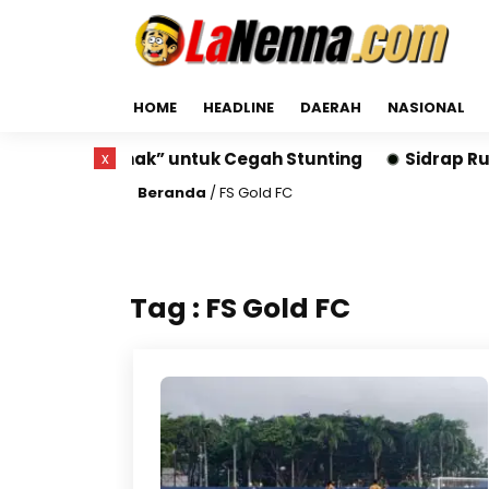
HOME
HEADLINE
DAERAH
NASIONAL
uang Gizi Anak” untuk Cegah Stunting
x
Sidrap Run 2
Beranda
/
FS Gold FC
Tag : FS Gold FC