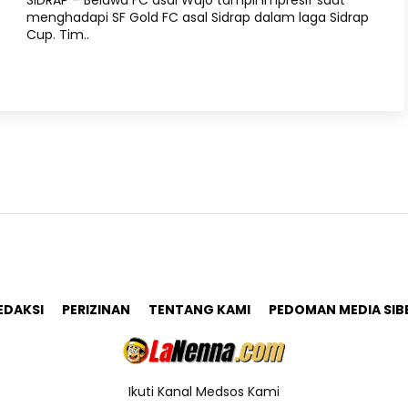
SIDRAP – Belawa FC asal Wajo tampil impresif saat
menghadapi SF Gold FC asal Sidrap dalam laga Sidrap
Cup. Tim..
EDAKSI
PERIZINAN
TENTANG KAMI
PEDOMAN MEDIA SIB
Ikuti Kanal Medsos Kami