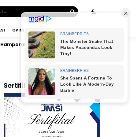
SI
OPINI
JUMAT, 07 AGU 2026
Hamparan Sawah
Dr. Bunyamin Yapid di Kairo: Tak 
x
Sertifikat JMSI