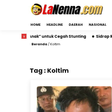
HOME
HEADLINE
DAERAH
NASIONAL
Ruang Gizi Anak” untuk Cegah Stunting
x
Sidrap Run 
Beranda
/
Koltim
Tag : Koltim