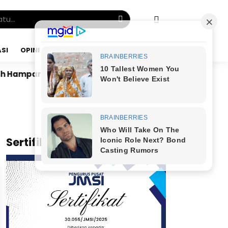
SI
OPINI
JUMAT, 07 AGU 2026
 Hamparan Sawah
Dr. Bunyamin Yapid di Kairo: Tak
x
Sertifikat JMSI