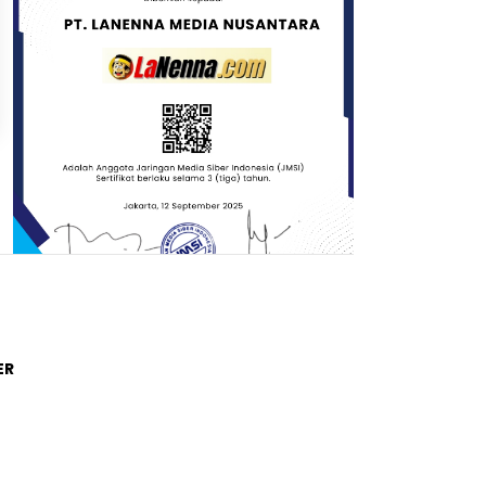
Trending Post
ER
01
4 tahun lalu
Di Novel Buya Hamka, A Fuadi
Angkat Kisah Hamka dengan
Bung Karno dan Haji Rasul