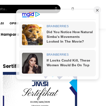
SI
OPINI
JUMAT, 07 AGU 2026
Hamparan Sawah
Dr. Bunyamin Yapid di Kairo: Tak 
x
Sertifikat JMSI