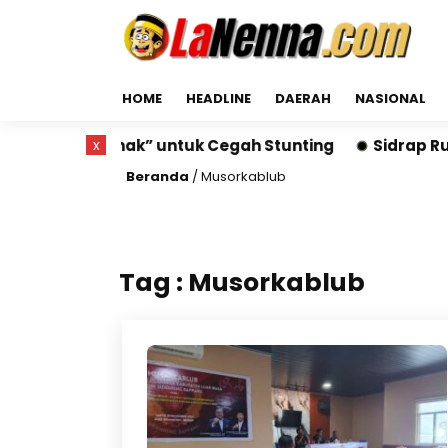
HOME
HEADLINE
DAERAH
NASIONAL
uang Gizi Anak” untuk Cegah Stunting
x
Sidrap Run 2
Beranda
/
Musorkablub
Tag : Musorkablub