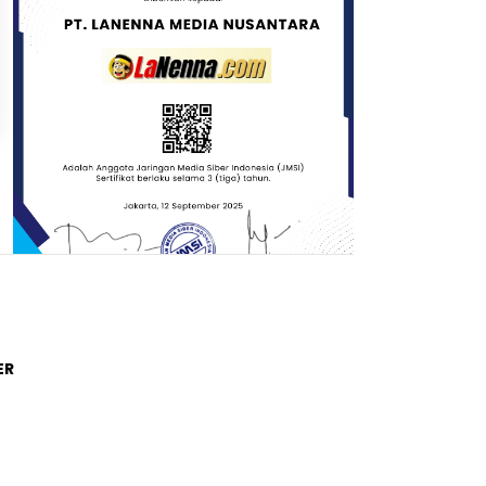
Trending Post
ER
01
4 tahun lalu
Di Novel Buya Hamka, A Fuadi
Angkat Kisah Hamka dengan
Bung Karno dan Haji Rasul