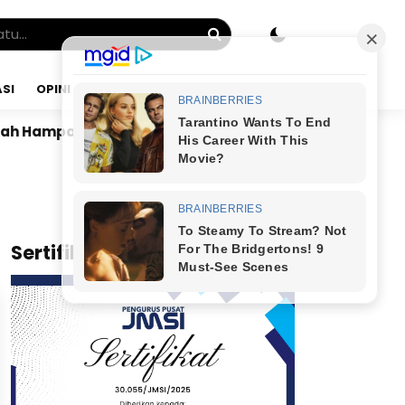
SI
OPINI
JUMAT, 07 AGU 2026
ah Hamparan Sawah
Dr. Bunyamin Yapid di Kairo: Ta
x
Sertifikat JMSI