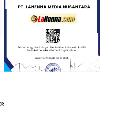
Trending Post
ER
01
4 tahun lalu
Di Novel Buya Hamka, A Fuadi
Angkat Kisah Hamka dengan
Bung Karno dan Haji Rasul