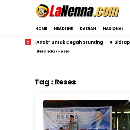
HOME
HEADLINE
DAERAH
NASIONAL
“Ruang Gizi Anak” untuk Cegah Stunting
x
Sidrap Run
Beranda
/
Reses
Tag : Reses