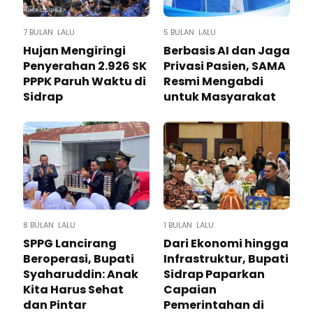
7 BULAN LALU
5 BULAN LALU
Hujan Mengiringi
Berbasis AI dan Jaga
Penyerahan 2.926 SK
Privasi Pasien, SAMA
PPPK Paruh Waktu di
Resmi Mengabdi
Sidrap
untuk Masyarakat
8 BULAN LALU
1 BULAN LALU
SPPG Lancirang
Dari Ekonomi hingga
Beroperasi, Bupati
Infrastruktur, Bupati
Syaharuddin: Anak
Sidrap Paparkan
Kita Harus Sehat
Capaian
dan Pintar
Pemerintahan di