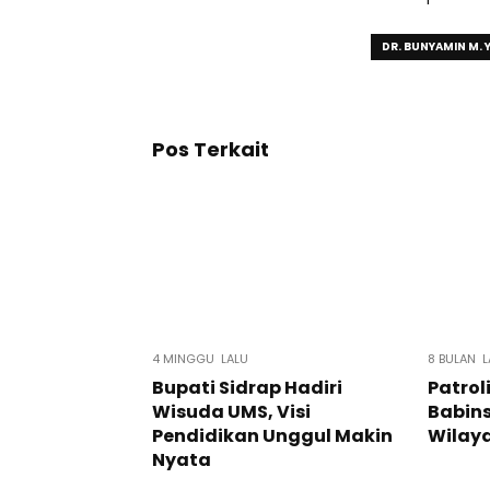
DR. BUNYAMIN M. 
Pos Terkait
4 MINGGU LALU
8 BULAN L
Bupati Sidrap Hadiri
Patrol
Wisuda UMS, Visi
Babin
Pendidikan Unggul Makin
Wilay
Nyata