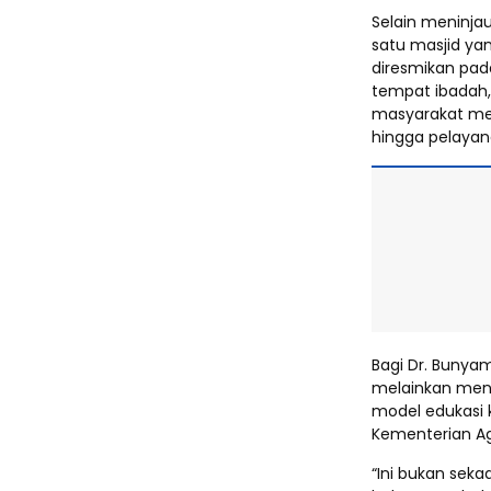
Selain meninja
satu masjid yan
diresmikan pad
tempat ibadah,
masyarakat mel
hingga pelayana
Bagi Dr. Bunya
melainkan menj
model edukasi 
Kementerian A
“Ini bukan seka