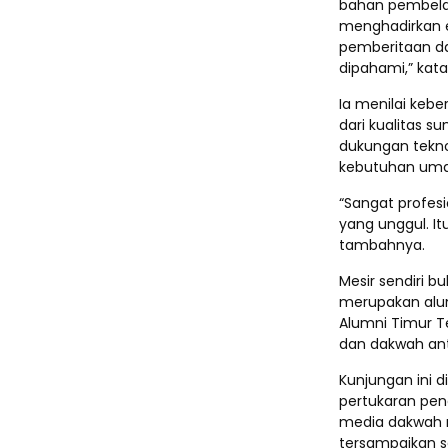
bahan pembelaj
menghadirkan 
pemberitaan da
dipahami,” kata
Ia menilai kebe
dari kualitas s
dukungan tekn
kebutuhan uma
“Sangat profes
yang unggul. It
tambahnya.
Mesir sendiri b
merupakan alumn
Alumni Timur T
dan dakwah ant
Kunjungan ini 
pertukaran pe
media dakwah 
tersampaikan se