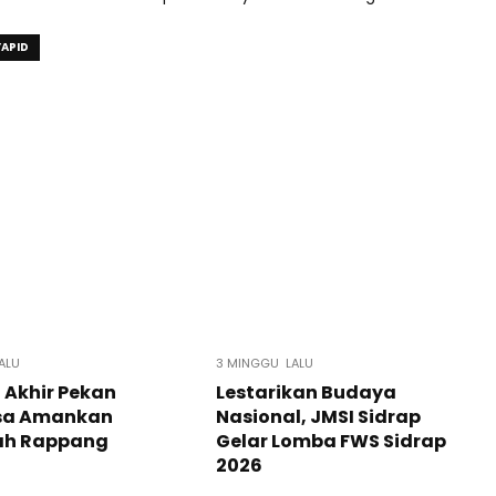
YAPID
ALU
3 MINGGU LALU
i Akhir Pekan
Lestarikan Budaya
sa Amankan
Nasional, JMSI Sidrap
ah Rappang
Gelar Lomba FWS Sidrap
2026