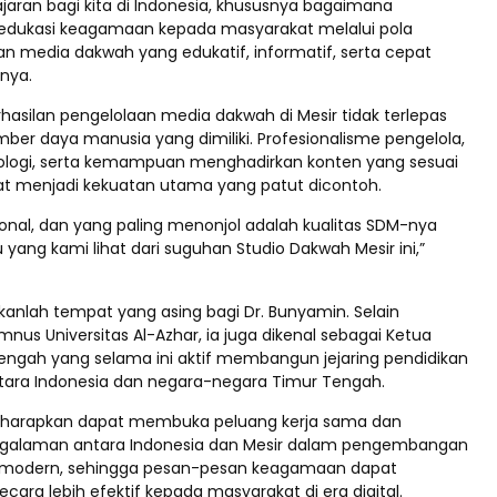
aran bagi kita di Indonesia, khususnya bagaimana
edukasi keagamaan kepada masyarakat melalui pola
n media dakwah yang edukatif, informatif, serta cepat
nya.
rhasilan pengelolaan media dakwah di Mesir tidak terlepas
umber daya manusia yang dimiliki. Profesionalisme pengelola,
ologi, serta kemampuan menghadirkan konten yang sesuai
t menjadi kekuatan utama yang patut dicontoh.
ional, dan yang paling menonjol adalah kualitas SDM-nya
u yang kami lihat dari suguhan Studio Dakwah Mesir ini,”
ukanlah tempat yang asing bagi Dr. Bunyamin. Selain
us Universitas Al-Azhar, ia juga dikenal sebagai Ketua
engah yang selama ini aktif membangun jejaring pendidikan
ara Indonesia dan negara-negara Timur Tengah.
diharapkan dapat membuka peluang kerja sama dan
ngalaman antara Indonesia dan Mesir dalam pengembangan
modern, sehingga pesan-pesan keagamaan dapat
cara lebih efektif kepada masyarakat di era digital.