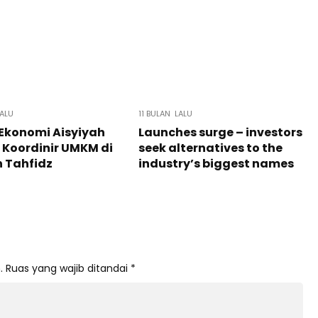
LALU
11 BULAN LALU
 Ekonomi Aisyiyah
Launches surge – investors
 Koordinir UMKM di
seek alternatives to the
 Tahfidz
industry’s biggest names
.
Ruas yang wajib ditandai
*