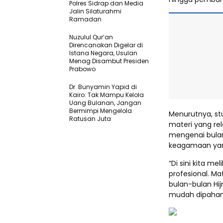
Polres Sidrap dan Media
Jalin Silaturahmi
Ramadan
Nuzulul Qur’an
Direncanakan Digelar di
Istana Negara, Usulan
Menag Disambut Presiden
Prabowo
Dr. Bunyamin Yapid di
Kairo: Tak Mampu Kelola
Uang Bulanan, Jangan
Bermimpi Mengelola
Menurutnya, st
Ratusan Juta
materi yang r
mengenai bulan
keagamaan yan
“Di sini kita 
profesional. Ma
bulan-bulan Hi
mudah dipahami