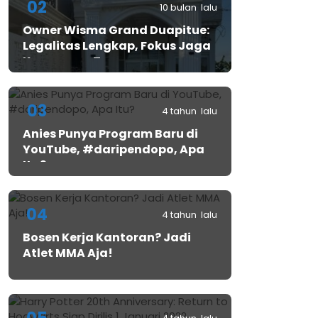
02
10 bulan lalu
Owner Wisma Grand Duapitue:
Legalitas Lengkap, Fokus Jaga
Keamanan Tamu
03
4 tahun lalu
Anies Punya Program Baru di
YouTube, #daripendopo, Apa
Itu?
04
4 tahun lalu
Bosen Kerja Kantoran? Jadi
Atlet MMA Aja!