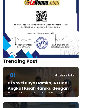
Trending Post
01
4 tahun lalu
Di Novel Buya Hamka, A Fuadi
Angkat Kisah Hamka dengan
Bung Karno dan Haji Rasul