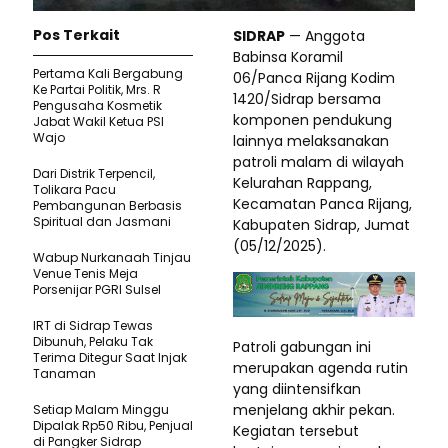
Pos Terkait
SIDRAP
— Anggota
Babinsa Koramil
Pertama Kali Bergabung
06/Panca Rijang Kodim
Ke Partai Politik, Mrs. R
1420/Sidrap bersama
Pengusaha Kosmetik
komponen pendukung
Jabat Wakil Ketua PSI
Wajo
lainnya melaksanakan
patroli malam di wilayah
Dari Distrik Terpencil,
Kelurahan Rappang,
Tolikara Pacu
Kecamatan Panca Rijang,
Pembangunan Berbasis
Spiritual dan Jasmani
Kabupaten Sidrap, Jumat
(05/12/2025).
Wabup Nurkanaah Tinjau
Venue Tenis Meja
Porsenijar PGRI Sulsel
IRT di Sidrap Tewas
Dibunuh, Pelaku Tak
Patroli gabungan ini
Terima Ditegur Saat Injak
merupakan agenda rutin
Tanaman
yang diintensifkan
menjelang akhir pekan.
Setiap Malam Minggu
Dipalak Rp50 Ribu, Penjual
Kegiatan tersebut
di Pangker Sidrap