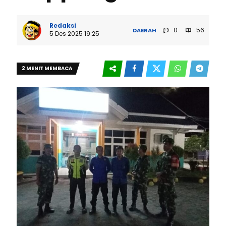
Redaksi
0
56
DAERAH
5 Des 2025 19:25
2 MENIT MEMBACA