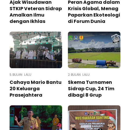
Ajak Wisudawan
Peran Agama dalam
STKIP Veteran Sidrap
Krisis Global, Menag
Amalkan Ilmu
Paparkan Ekoteologi
dengan Ikhlas
di Forum Dunia
5 BULAN LALU
2 BULAN LALU
Cahaya Mario Bantu
Skema Turnamen
20 Keluarga
Sidrap Cup, 24 Tim
Prasejahtera
dibagi 8 Grup