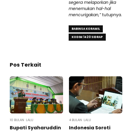
segera melaporkan jika
menemukan hal-hal
mencurigakan,”
tutupnya.
BABINSA KORAMIL
KODIM 1420 SIDRAP
Pos Terkait
10 BULAN LALU
4 BULAN LALU
Bupati Syaharuddin
Indonesia Soroti