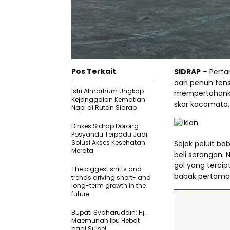
Pos Terkait
SIDRAP
– Perta
dan penuh tens
Istri Almarhum Ungkap
mempertahankan
Kejanggalan Kematian
skor kacamata,
Napi di Rutan Sidrap
Dinkes Sidrap Dorong
Posyandu Terpadu Jadi
Solusi Akses Kesehatan
Sejak peluit ba
Merata
beli serangan.
gol yang terci
The biggest shifts and
babak pertama
trends driving short- and
long-term growth in the
future
Bupati Syaharuddin: Hj.
Maemunah Ibu Hebat
bagi Sulsel