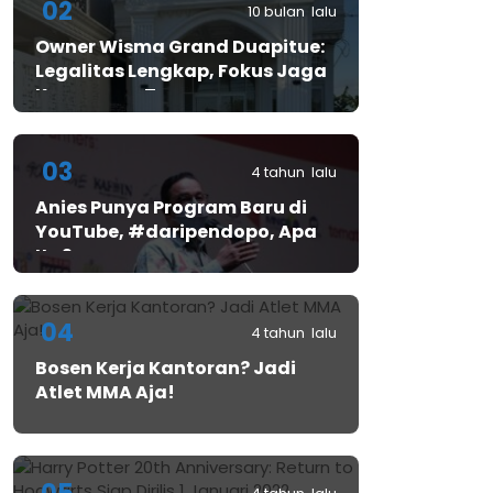
02
10 bulan lalu
Owner Wisma Grand Duapitue:
Legalitas Lengkap, Fokus Jaga
Keamanan Tamu
03
4 tahun lalu
Anies Punya Program Baru di
YouTube, #daripendopo, Apa
Itu?
04
4 tahun lalu
Bosen Kerja Kantoran? Jadi
Atlet MMA Aja!