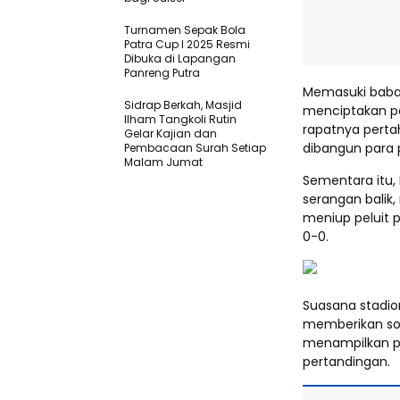
Turnamen Sepak Bola
Patra Cup I 2025 Resmi
Dibuka di Lapangan
Panreng Putra
Memasuki babak 
Sidrap Berkah, Masjid
menciptakan p
Ilham Tangkoli Rutin
rapatnya pert
Gelar Kajian dan
dibangun para 
Pembacaan Surah Setiap
Malam Jumat
Sementara itu,
serangan bali
meniup peluit 
0-0.
Suasana stadio
memberikan sor
menampilkan p
pertandingan.