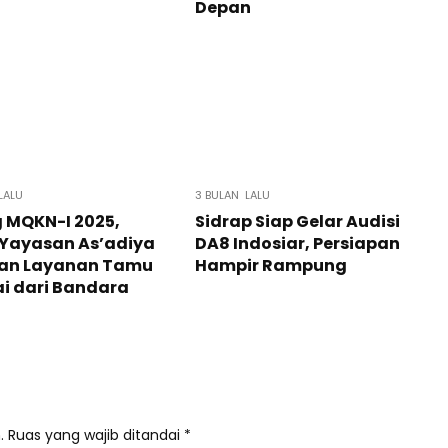
Depan
LALU
3 BULAN LALU
 MQKN-I 2025,
Sidrap Siap Gelar Audisi
 Yayasan As’adiya
DA8 Indosiar, Persiapan
kan Layanan Tamu
Hampir Rampung
i dari Bandara
.
Ruas yang wajib ditandai
*