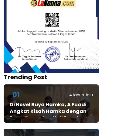
Trending Post
01
4 tahun lalu
Di Novel Buya Hamka, A Fuadi
Angkat Kisah Hamka dengan
Bung Karno dan Haji Rasul