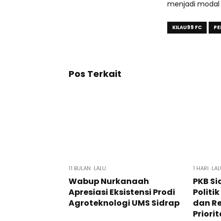
menjadi modal 
KILAU99 FC
PE
Pos Terkait
11 BULAN LALU
1 HARI LA
Wabup Nurkanaah
PKB Si
Apresiasi Eksistensi Prodi
Politi
Agroteknologi UMS Sidrap
dan R
Priori