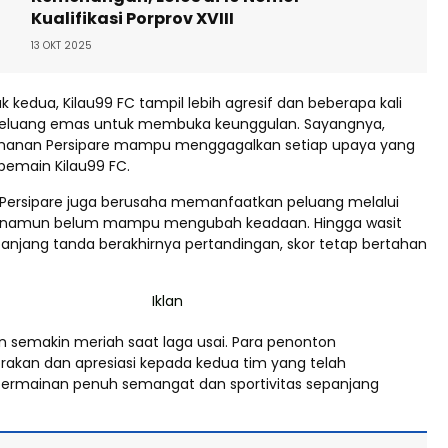
Kualifikasi Porprov XVIII
13 OKT 2025
kedua, Kilau99 FC tampil lebih agresif dan beberapa kali
eluang emas untuk membuka keunggulan. Sayangnya,
ahanan Persipare mampu menggagalkan setiap upaya yang
pemain Kilau99 FC.
 Persipare juga berusaha memanfaatkan peluang melalui
k, namun belum mampu mengubah keadaan. Hingga wasit
panjang tanda berakhirnya pertandingan, skor tetap bertahan
n semakin meriah saat laga usai. Para penonton
akan dan apresiasi kepada kedua tim yang telah
ermainan penuh semangat dan sportivitas sepanjang