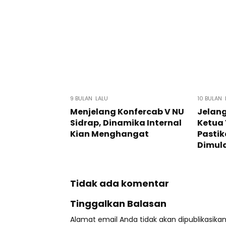
9 BULAN LALU
10 BULAN 
Menjelang Konfercab V NU
Jelang
Sidrap, Dinamika Internal
Ketua
Kian Menghangat
Pasti
Dimula
Tidak ada komentar
Tinggalkan Balasan
Alamat email Anda tidak akan dipublikasikan