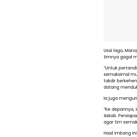
Usai laga, Mana
timnya gagal 
“Untuk pertandi
semaksimal mu
takdir berkehen
datang menduku
Ia juga mengun
“Ke depannya, 
Askab. Persiap
agar tim semak
Hasil imbang in