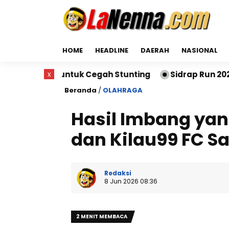
HOME
HEADLINE
DAERAH
NASIONAL
ntuk Cegah Stunting
x
Sidrap Run 2026 Sukses Digela
Beranda
/
OLAHRAGA
Hasil Imbang yan
dan Kilau99 FC 
Redaksi
8 Jun 2026 08:36
2 MENIT MEMBACA