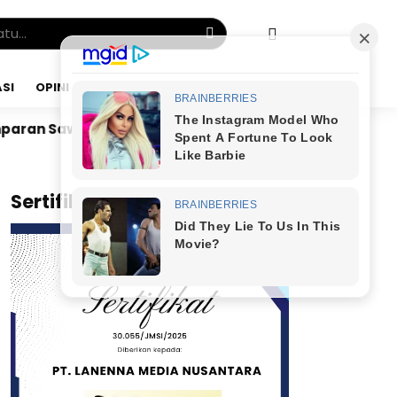
SI
OPINI
KAMIS, 06 AGU 2026
Dr. Bunyamin Yapid di Kairo: Tak Mampu Kelola Uan
x
Sertifikat JMSI