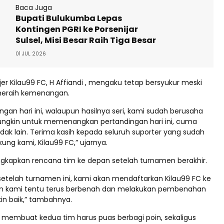
Baca Juga
Bupati Bulukumba Lepas
Kontingen PGRI ke Porsenijar
Sulsel, Misi Besar Raih Tiga Besar
01 JUL 2026
jer Kilau99 FC, H Affiandi , mengaku tetap bersyukur meski
meraih kemenangan.
ngan hari ini, walaupun hasilnya seri, kami sudah berusaha
ngkin untuk memenangkan pertandingan hari ini, cuma
dak lain. Terima kasih kepada seluruh suporter yang sudah
ng kami, Kilau99 FC,” ujarnya.
gkapkan rencana tim ke depan setelah turnamen berakhir.
setelah turnamen ini, kami akan mendaftarkan Kilau99 FC ke
an kami tentu terus berbenah dan melakukan pembenahan
in baik,” tambahnya.
i membuat kedua tim harus puas berbagi poin, sekaligus