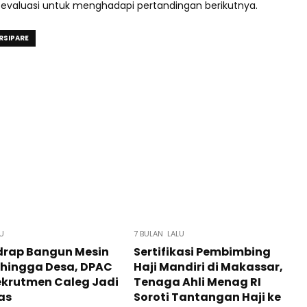
evaluasi untuk menghadapi pertandingan berikutnya.
RSIPARE
LU
7 BULAN LALU
drap Bangun Mesin
Sertifikasi Pembimbing
k hingga Desa, DPAC
Haji Mandiri di Makassar,
ekrutmen Caleg Jadi
Tenaga Ahli Menag RI
tas
Soroti Tantangan Haji ke