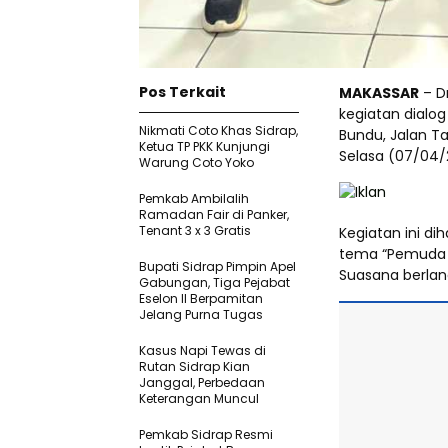
Pos Terkait
MAKASSAR
– Dr
kegiatan dialog
Nikmati Coto Khas Sidrap,
Bundu, Jalan Ta
Ketua TP PKK Kunjungi
Selasa (07/04/
Warung Coto Yoko
Pemkab Ambilalih
Ramadan Fair di Panker,
Tenant 3 x 3 Gratis
Kegiatan ini d
tema “Pemuda da
Bupati Sidrap Pimpin Apel
Suasana berlan
Gabungan, Tiga Pejabat
Eselon II Berpamitan
Jelang Purna Tugas
Kasus Napi Tewas di
Rutan Sidrap Kian
Janggal, Perbedaan
Keterangan Muncul
Pemkab Sidrap Resmi