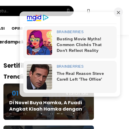
SI
OPINI
SABTU, 08 AGU 2026
PKB Sidrap Bangun Mesin Politik hingga Desa, DPAC
x
Sertifikat JMSI
Trending Post
01
4 tahun lalu
Di Novel Buya Hamka, A Fuadi
Angkat Kisah Hamka dengan
Bung Karno dan Haji Rasul