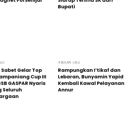
agnet Porsenijar
Sidrap Terima SK dari
Bupati
ALU
4 BULAN LALU
 Sabet Gelar Top
Rampungkan I’tikaf dan
ampaniang Cup III
Lebaran, Bunyamin Yapid
SSB GASPAR Nyaris
Kembali Kawal Pelayanan
 Seluruh
Annur
argaan