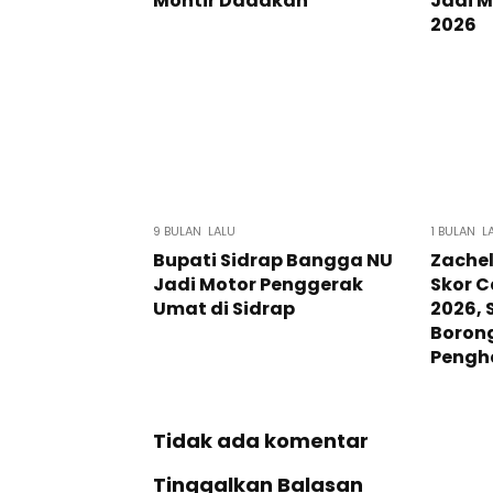
Montir Dadakan
Jadi M
2026
9 BULAN LALU
1 BULAN L
Bupati Sidrap Bangga NU
Zachel
Jadi Motor Penggerak
Skor C
Umat di Sidrap
2026, 
Borong
Pengh
Tidak ada komentar
Tinggalkan Balasan