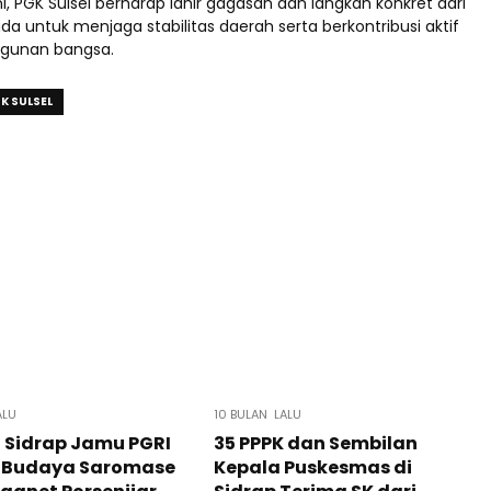
ni, PGK Sulsel berharap lahir gagasan dan langkah konkret dari
 untuk menjaga stabilitas daerah serta berkontribusi aktif
gunan bangsa.
GK SULSEL
ALU
10 BULAN LALU
 Sidrap Jamu PGRI
35 PPPK dan Sembilan
, Budaya Saromase
Kepala Puskesmas di