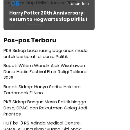
05
4 tahun lalu
Harry Potter 20th Anniversary:
Return to Hogwarts Siap Dirilis 1
Januari 2022
Pos-pos Terbaru
PKB Sidrap buka ruang bagi anak muda
untuk berkiprah di dunia Politik
Bupati Willem Wandik Ajak Wisatawan
Dunia Hadiri Festival Etnik Religi Tolikara
2026
Bupati Sidrap: Hanya Seribu Hektare
Terdampak El Nino
PKB Sidrap Bangun Mesin Politik hingga
Desa, DPAC dan Rekrutmen Caleg Jadi
Prioritas
HUT ke-3 RS Adinda Medical Centre,
SAMA-AI Luncurkan “Ruang Gizi Anak”