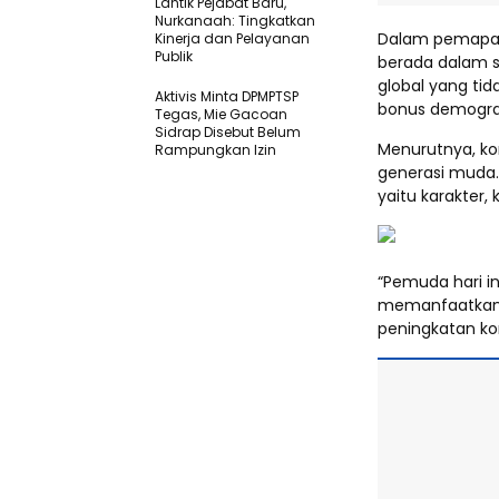
Lantik Pejabat Baru,
Nurkanaah: Tingkatkan
Dalam pemapar
Kinerja dan Pelayanan
Publik
berada dalam s
global yang ti
Aktivis Minta DPMPTSP
bonus demogra
Tegas, Mie Gacoan
Sidrap Disebut Belum
Menurutnya, ko
Rampungkan Izin
generasi muda.
yaitu karakter,
“Pemuda hari i
memanfaatkan 
peningkatan ko