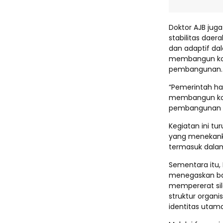
Doktor AJB jug
stabilitas dae
dan adaptif da
membangun kola
pembangunan.
“Pemerintah ha
membangun kol
pembangunan ya
Kegiatan ini tu
yang menekank
termasuk dalam
Sementara itu,
menegaskan bahw
mempererat si
struktur organi
identitas utam