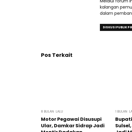
Melalui forum i
kalangan pemuda
dalam pemban
DISKUSI PUBLIK P
Pos Terkait
8 BULAN LALU
1 BULAN L
Motor Pegawai Disusupi
Bupati
Ular, Damkar Sidrap Jadi
Sulsel