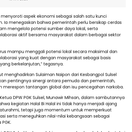
a menyoroti aspek ekonomi sebagai salah satu kunci
rah. Ia menegaskan bahwa pemerintah perlu bersikap cerdas
lam mengelola potensi sumber daya lokal, serta
borasi aktif bersama masyarakat dalam berbagai sektor
rus mampu menggali potensi lokal secara maksimal dan
aborasi yang kuat dengan masyarakat sebagai basis
ng berkelanjutan,” tegasnya.
rut menghadirkan Sulaiman Naipon dari Kesbangpol Sulsel
an pentingnya sinergi antara pemuda dan pemerintah,
 merespon tantangan global dan isu pencegahan narkoba.
 Ketua DPW PGK Sulsel, Munawir Mihsan, dalam sambutannya
a kegiatan Halal Bi Halal ini tidak hanya menjadi ajang
laturahmi, tetapi juga momentum untuk memperkuat
sasi serta meneguhkan nilai-nilai kebangsaan sebagai
a PGK.