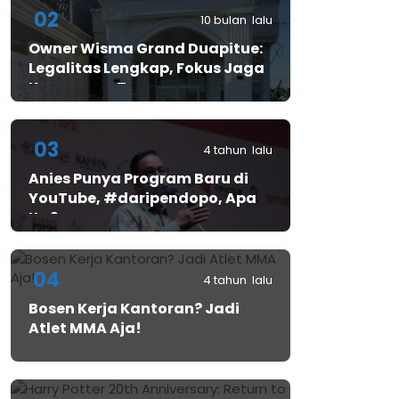
02
10 bulan lalu
Owner Wisma Grand Duapitue:
Legalitas Lengkap, Fokus Jaga
Keamanan Tamu
03
4 tahun lalu
Anies Punya Program Baru di
YouTube, #daripendopo, Apa
Itu?
04
4 tahun lalu
Bosen Kerja Kantoran? Jadi
Atlet MMA Aja!