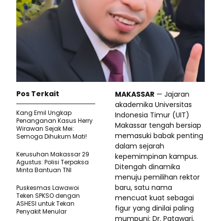
Pos Terkait
MAKASSAR
— Jajaran
akademika Universitas
Kang Emil Ungkap
Indonesia Timur (UIT)
Penanganan Kasus Herry
Makassar tengah bersiap
Wirawan Sejak Mei:
memasuki babak penting
Semoga Dihukum Mati!
dalam sejarah
Kerusuhan Makassar 29
kepemimpinan kampus.
Agustus: Polisi Terpaksa
Ditengah dinamika
Minta Bantuan TNI
menuju pemilihan rektor
baru, satu nama
Puskesmas Lawawoi
Teken SPKSO dengan
mencuat kuat sebagai
ASHESI untuk Tekan
figur yang dinilai paling
Penyakit Menular
mumpuni: Dr. Patawari,