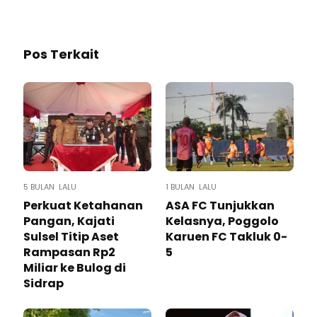
Pos Terkait
5 BULAN LALU
1 BULAN LALU
Perkuat Ketahanan
ASA FC Tunjukkan
Pangan, Kajati
Kelasnya, Poggolo
Sulsel Titip Aset
Karuen FC Takluk 0-
Rampasan Rp2
5
Miliar ke Bulog di
Sidrap