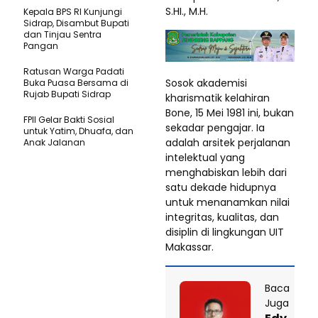
S.HI., M.H.
Kepala BPS RI Kunjungi
Sidrap, Disambut Bupati
dan Tinjau Sentra
Pangan
Ratusan Warga Padati
Sosok akademisi
Buka Puasa Bersama di
Rujab Bupati Sidrap
kharismatik kelahiran
Bone, 15 Mei 1981 ini, bukan
FPII Gelar Bakti Sosial
sekadar pengajar. Ia
untuk Yatim, Dhuafa, dan
adalah arsitek perjalanan
Anak Jalanan
intelektual yang
menghabiskan lebih dari
satu dekade hidupnya
untuk menanamkan nilai
integritas, kualitas, dan
disiplin di lingkungan UIT
Makassar.
Baca
Juga