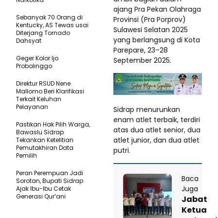
ajang Pra Pekan Olahraga
Sebanyak 70 Orang di
Provinsi (Pra Porprov)
Kentucky, AS Tewas usai
Sulawesi Selatan 2025
Diterjang Tornado
yang berlangsung di Kota
Dahsyat
Parepare, 23–28
Geger Kolor Ijo
September 2025.
Probolinggo
Direktur RSUD Nene
Mallomo Beri Klarifikasi
Terkait Keluhan
Pelayanan
Sidrap menurunkan
enam atlet terbaik, terdiri
Pastikan Hak Pilih Warga,
atas dua atlet senior, dua
Bawaslu Sidrap
atlet junior, dan dua atlet
Tekankan Ketelitian
Pemutakhiran Data
putri.
Pemilih
Peran Perempuan Jadi
Baca
Sorotan, Bupati Sidrap
Juga
Ajak Ibu-Ibu Cetak
Generasi Qur’ani
Jabat
Ketua