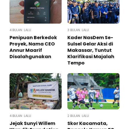
4 BULAN LALU
3 BULAN LALU
Penipuan Berkedok
Kader NasDem Se-
Proyek, Nama CEO
Sulsel Gelar Aksi di
Annur Maarif
Makassar, Tuntut
Disalahgunakan
Klarifikasi Majalah
Tempo
4 BULAN LALU
2 BULAN LALU
Jejak Sunyi Willem
Skor Kacamata,