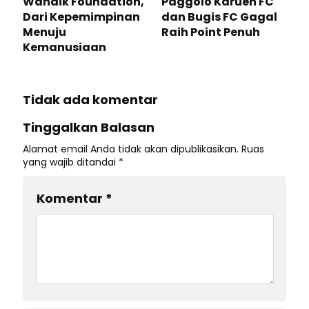
Wandik Foundation,
Paggolo Karuen FC
Dari Kepemimpinan
dan Bugis FC Gagal
Menuju
Raih Point Penuh
Kemanusiaan
Tidak ada komentar
Tinggalkan Balasan
Alamat email Anda tidak akan dipublikasikan.
Ruas
yang wajib ditandai
*
Komentar
*