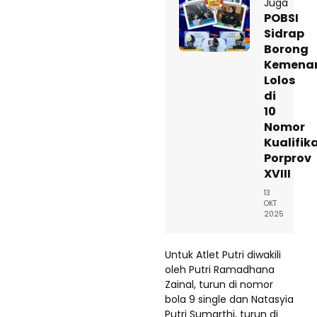
Juga
POBSI
Sidrap
Borong
Kemena
Lolos
di
10
Nomor
Kualifik
Porprov
XVIII
13
OKT
2025
Untuk Atlet Putri diwakili
oleh Putri Ramadhana
Zainal, turun di nomor
bola 9 single dan Natasyia
Putri Sumarthi, turun di