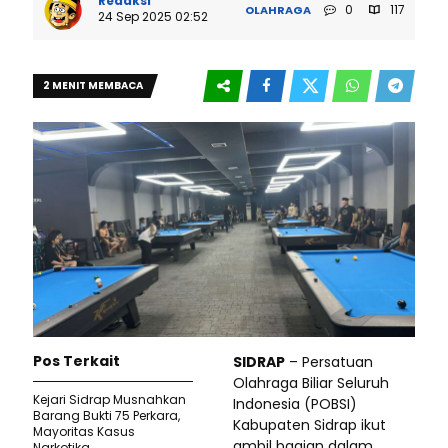
Redaksi
0
117
OLAHRAGA
24 Sep 2025 02:52
2 MENIT MEMBACA
Pos Terkait
SIDRAP
– Persatuan
Olahraga Biliar Seluruh
Kejari Sidrap Musnahkan
Indonesia (POBSI)
Barang Bukti 75 Perkara,
Kabupaten Sidrap ikut
Mayoritas Kasus
ambil bagian dalam
Narkotika