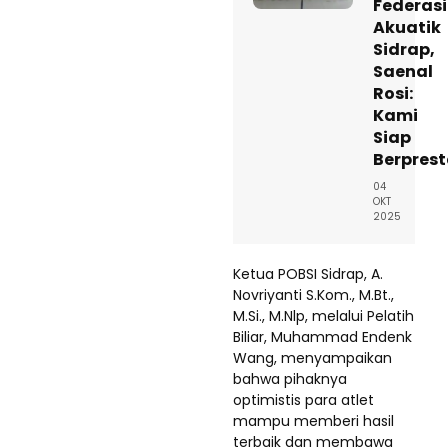
Federasi
Akuatik
Sidrap,
Saenal
Rosi:
Kami
Siap
Berprest
04
OKT
2025
Ketua POBSI Sidrap, A.
Novriyanti S.Kom., M.Bt.,
M.Si., M.Nlp, melalui Pelatih
Biliar, Muhammad Endenk
Wang, menyampaikan
bahwa pihaknya
optimistis para atlet
mampu memberi hasil
terbaik dan membawa