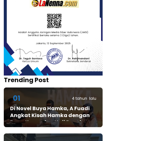
Trending Post
01
4 tahun lalu
Di Novel Buya Hamka, A Fuadi
Angkat Kisah Hamka dengan
Bung Karno dan Haji Rasul