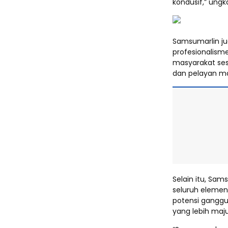
kondusif,” ung
Samsumarlin ju
profesionalism
masyarakat ses
dan pelayan ma
Selain itu, Sam
seluruh elemen
potensi gang
yang lebih maju