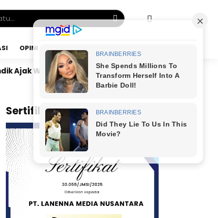
SI
OPINI
MINGGU, 09 AGU 2026
an Dunia Hadiri Festival Etnik Religi Tolikara 2026
x
Sertifikat JMSI