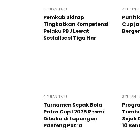
8 BULAN LALU
3 BULAN L
Pemkab Sidrap
Paniti
Tingkatkan Kompetensi
Cup j
Pelaku PBJ Lewat
Berge
Sosialisasi Tiga Hari
9 BULAN LALU
3 BULAN L
Turnamen Sepak Bola
Progr
Patra Cup I 2025 Resmi
Tumbu
Dibuka di Lapangan
Sejak 
Panreng Putra
10 Ben