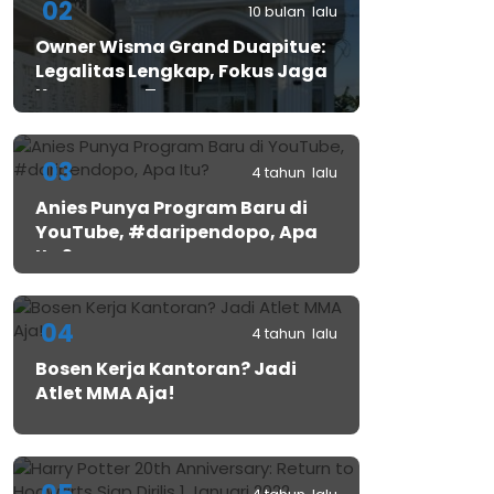
02
10 bulan lalu
Owner Wisma Grand Duapitue:
Legalitas Lengkap, Fokus Jaga
Keamanan Tamu
03
4 tahun lalu
Anies Punya Program Baru di
YouTube, #daripendopo, Apa
Itu?
04
4 tahun lalu
Bosen Kerja Kantoran? Jadi
Atlet MMA Aja!