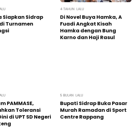
ALU
4 TAHUN LALU
a Siapkan Sidrap
Di Novel Buya Hamka, A
adi Turnamen
Fuadi Angkat Kisah
ngsi
Hamka dengan Bung
Karno dan Haji Rasul
ALU
5 BULAN LALU
am PAMMASE,
Bupati Sidrap Buka Pasar
hkan Toleransi
Murah Ramadan di Sport
Dini di UPT SD Negeri
Centre Rappang
teng