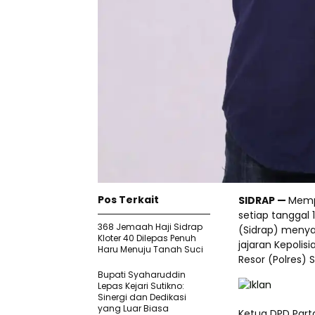
Pos Terkait
SIDRAP —
Mempe
setiap tanggal
368 Jemaah Haji Sidrap
(Sidrap) menya
Kloter 40 Dilepas Penuh
jajaran Kepolis
Haru Menuju Tanah Suci
Resor (Polres) S
Bupati Syaharuddin
Lepas Kejari Sutikno:
Sinergi dan Dedikasi
yang Luar Biasa
Ketua DPD Par