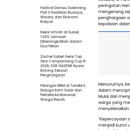
peringatan Ha
Festival Danau Sidenreng
mengenang sejar
Part 3 Hadirkan Budaya,
Wisata, dan Ekonomi
penghargaan ata
Rakyat
kepolisian dal
Rekor Umrah di Sulsel,
1.000 Jamaah
Diberangkatkan dalam
Dua Pekan
Zachel Sabet Gelar Top
Skor Campaniang Cup III
2026, SSB GASPAR Nyaris
Borong Seluruh
Penghargaan
Menurutnya, ke
Pelangsir BBM di Tanete IL
dalam mencipta
Diduga Kirim Solar dan
Pertalite ke Morowali,
Mulai dari me
Warga Resah
warga yang me
menyelesaikan b
“Kepercayaan d
menjadi kunci 