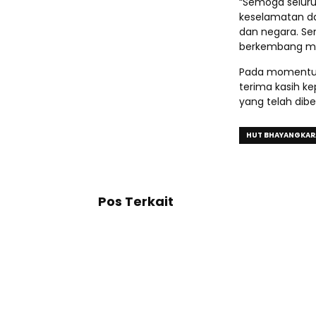
“Semoga seluru
keselamatan d
dan negara. Se
berkembang mel
Pada momentum
terima kasih ke
yang telah dib
HUT BHAYANGKAR
Pos Terkait