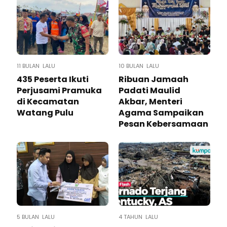
11 BULAN LALU
10 BULAN LALU
435 Peserta Ikuti
Ribuan Jamaah
Perjusami Pramuka
Padati Maulid
di Kecamatan
Akbar, Menteri
Watang Pulu
Agama Sampaikan
Pesan Kebersamaan
5 BULAN LALU
4 TAHUN LALU