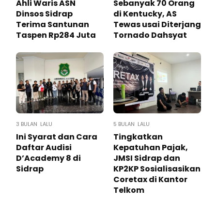
Ahli Waris ASN
Sebanyak 70 Orang
Dinsos Sidrap
di Kentucky, AS
Terima Santunan
Tewas usai Diterjang
Taspen Rp284 Juta
Tornado Dahsyat
3 BULAN LALU
5 BULAN LALU
Ini Syarat dan Cara
Tingkatkan
Daftar Audisi
Kepatuhan Pajak,
D’Academy 8 di
JMSI Sidrap dan
Sidrap
KP2KP Sosialisasikan
Coretax di Kantor
Telkom