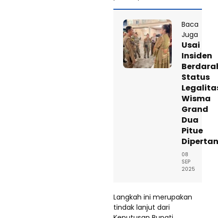
Baca
Juga
Usai
Insiden
Berdara
Status
Legalita
Wisma
Grand
Dua
Pitue
Diperta
08
SEP
2025
Langkah ini merupakan
tindak lanjut dari
Keputusan Bupati