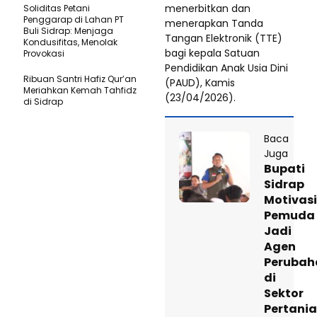
menerbitkan dan
Soliditas Petani
Penggarap di Lahan PT
menerapkan Tanda
Buli Sidrap: Menjaga
Tangan Elektronik (TTE)
Kondusifitas, Menolak
bagi kepala Satuan
Provokasi
Pendidikan Anak Usia Dini
Ribuan Santri Hafiz Qur’an
(PAUD), Kamis
Meriahkan Kemah Tahfidz
(23/04/2026).
di Sidrap
Baca
Juga
Bupati
Sidrap
Motivasi
Pemuda
Jadi
Agen
Perubah
di
Sektor
Pertani