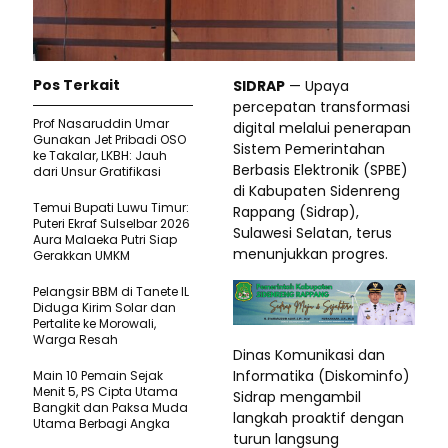
Pos Terkait
SIDRAP
— Upaya
percepatan transformasi
Prof Nasaruddin Umar
digital melalui penerapan
Gunakan Jet Pribadi OSO
Sistem Pemerintahan
ke Takalar, LKBH: Jauh
Berbasis Elektronik (SPBE)
dari Unsur Gratifikasi
di Kabupaten Sidenreng
Temui Bupati Luwu Timur:
Rappang (Sidrap),
Puteri Ekraf Sulselbar 2026
Sulawesi Selatan, terus
Aura Malaeka Putri Siap
menunjukkan progres.
Gerakkan UMKM
Pelangsir BBM di Tanete IL
Diduga Kirim Solar dan
Pertalite ke Morowali,
Warga Resah
Dinas Komunikasi dan
Informatika (Diskominfo)
Main 10 Pemain Sejak
Menit 5, PS Cipta Utama
Sidrap mengambil
Bangkit dan Paksa Muda
langkah proaktif dengan
Utama Berbagi Angka
turun langsung