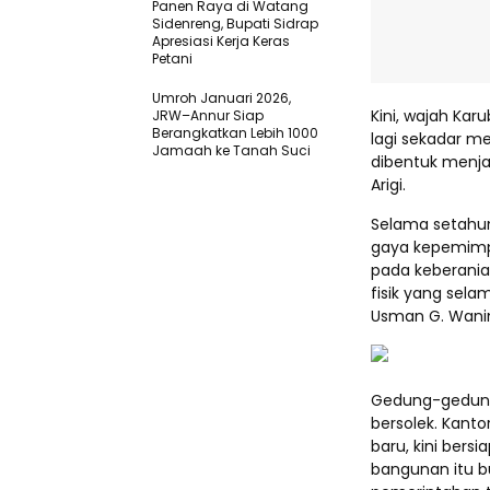
Panen Raya di Watang
Sidenreng, Bupati Sidrap
Apresiasi Kerja Keras
Petani
Umroh Januari 2026,
Kini, wajah Kar
JRW–Annur Siap
Berangkatkan Lebih 1000
lagi sekadar me
Jamaah ke Tanah Suci
dibentuk menja
Arigi.
Selama setahun
gaya kepemimpi
pada keberania
fisik yang sela
Usman G. Wanim
Gedung-gedung
bersolek. Kant
baru, kini bers
bangunan itu b