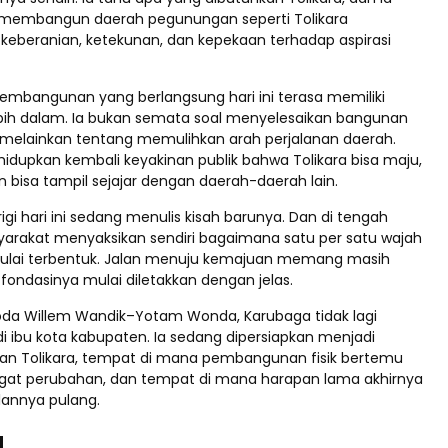
embangun daerah pegunungan seperti Tolikara
beranian, ketekunan, dan kepekaan terhadap aspirasi
pembangunan yang berlangsung hari ini terasa memiliki
ih dalam. Ia bukan semata soal menyelesaikan bangunan
 melainkan tentang memulihkan arah perjalanan daerah.
dupkan kembali keyakinan publik bahwa Tolikara bisa maju,
an bisa tampil sejajar dengan daerah-daerah lain.
gi hari ini sedang menulis kisah barunya. Dan di tengah
syarakat menyaksikan sendiri bagaimana satu per satu wajah
mulai terbentuk. Jalan menuju kemajuan memang masih
 fondasinya mulai diletakkan dengan jelas.
da Willem Wandik–Yotam Wonda, Karubaga tidak lagi
i ibu kota kabupaten. Ia sedang dipersiapkan menjadi
an Tolikara, tempat di mana pembangunan fisik bertemu
at perubahan, dan tempat di mana harapan lama akhirnya
annya pulang.