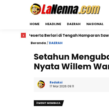
HOME
HEADLINE
DAERAH
NASIONAL
Peserta Berlari di Tengah Hamparan Sawah
x
Dr. Buny
Beranda
/
DAERAH
Setahun Menguba
Nyata Willem Wan
Redaksi
17 Mar 2026 09:11
3 MENIT MEMBACA