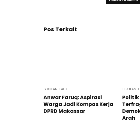
Pos Terkait
6 BULAN LALU
11 BULAN 
Anwar Faruq: Aspirasi
Politi
Warga Jadi Kompas Kerja
Terfr
DPRD Makassar
Demok
Arah