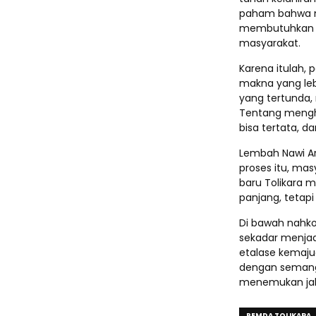
paham bahwa m
membutuhkan ke
masyarakat.
Karena itulah, 
makna yang leb
yang tertunda,
Tentang menghi
bisa tertata, d
Lembah Nawi Ari
proses itu, ma
baru Tolikara 
panjang, tetapi
Di bawah nahko
sekadar menjad
etalase kemaju
dengan semang
menemukan jal
PEMDA TOLIKARA