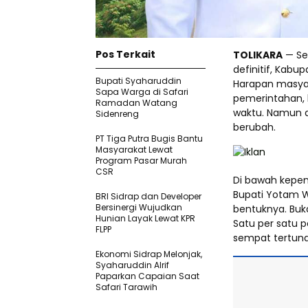
Pos Terkait
TOLIKARA
— Se
definitif, Kab
Bupati Syaharuddin
Harapan masya
Sapa Warga di Safari
pemerintahan, 
Ramadan Watang
waktu. Namun da
Sidenreng
berubah.
PT Tiga Putra Bugis Bantu
Masyarakat Lewat
Program Pasar Murah
CSR
Di bawah kepem
Bupati Yotam 
BRI Sidrap dan Developer
Bersinergi Wujudkan
bentuknya. Buk
Hunian Layak Lewat KPR
Satu per satu p
FLPP
sempat tertund
Ekonomi Sidrap Melonjak,
Syaharuddin Alrif
Paparkan Capaian Saat
Safari Tarawih