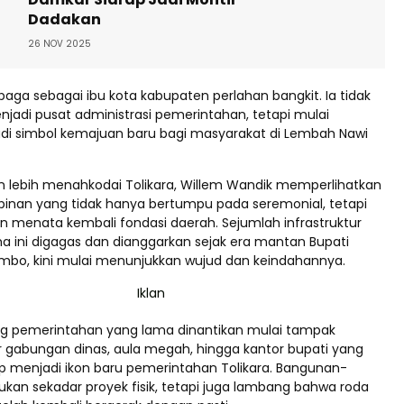
Dadakan
26 NOV 2025
ubaga sebagai ibu kota kabupaten perlahan bangkit. Ia tidak
njadi pusat administrasi pemerintahan, tetapi mulai
di simbol kemajuan baru bagi masyarakat di Lembah Nawi
 lebih menahkodai Tolikara, Willem Wandik memperlihatkan
nan yang tidak hanya bertumpu pada seremonial, tetapi
n menata kembali fondasi daerah. Sejumlah infrastruktur
ma ini digagas dan dianggarkan sejak era mantan Bupati
bo, kini mulai menunjukkan wujud dan keindahannya.
 pemerintahan yang lama dinantikan mulai tampak
or gabungan dinas, aula megah, hingga kantor bupati yang
iap menjadi ikon baru pemerintahan Tolikara. Bangunan-
ukan sekadar proyek fisik, tetapi juga lambang bahwa roda