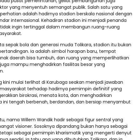
 pada pusat pemerintahan, geliat pembangunan juga
tor yang menyentuh semangat publik. Salah satu yang
 perhatian adalah hadirnya stadion berskala nasional dengan
dar internasional. Kehadiran stadion ini menjadi penanda
 tidak ingin tertinggal dalam membangun ruang-ruang
syarakat.
ta sepak bola dan generasi muda Tolikara, stadion itu bukan
pertandingan. Ia adalah simbol harapan baru, tempat
nak daerah bisa tumbuh, dan ruang yang memperlihatkan
 juga mampu menghadirkan fasilitas besar yang
n.
 kini mulai terlihat di Karubaga seakan menjadi jawaban
 masyarakat terhadap hadirnya pemimpin definitif yang
akkan birokrasi, menata kota, dan menghadirkan
a ini tengah berbenah, berdandan, dan bersiap menyambut
itu, nama Willem Wandik hadir sebagai figur sentral yang
gat visioner. Sosoknya dipandang bukan hanya sebagai
 tetapi sebagai pemimpin kharismatik yang mengerti denyut
nya sendiri. Ia tahu apa yang dibutuhkan Tolikara, dan ia