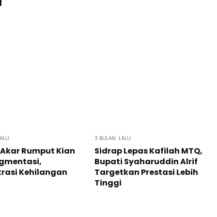
LALU
3 BULAN LALU
k Akar Rumput Kian
Sidrap Lepas Kafilah MTQ,
agmentasi,
Bupati Syaharuddin Alrif
rasi Kehilangan
Targetkan Prestasi Lebih
Tinggi