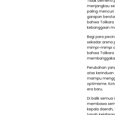
Tidak berhenti
menjangkau sek
paling mencuri
garapan berstan
bahwa Tolikara
kebanggaan ma
Bagi para pecin
sekadar arena 
mimpi-mimpi a
bahwa Tolikara
membanggaka
Perubahan yang
atas kerinduan
mampu mengger
optimisme. Kot
era baru.
Di balik semua 
membawa seman
kepala daerah,
tanah kelahiran