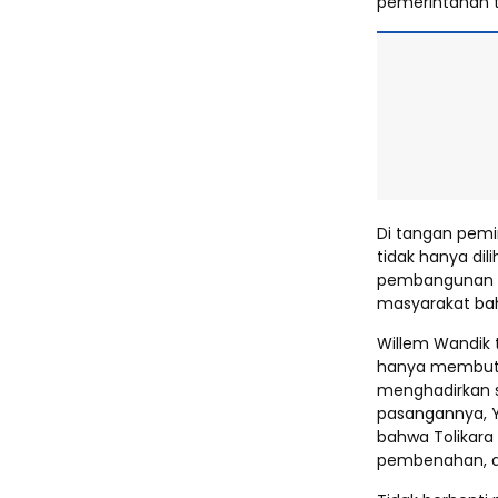
pemerintahan t
Di tangan pemi
tidak hanya dil
pembangunan d
masyarakat bah
Willem Wandik
hanya membutuhk
menghadirkan 
pasangannya, 
bahwa Tolikara
pembenahan, d