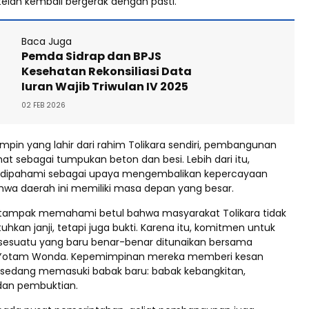
elah kembali bergerak dengan pasti.
Baca Juga
Pemda Sidrap dan BPJS
Kesehatan Rekonsiliasi Data
Iuran Wajib Triwulan IV 2025
02 FEB 2026
mpin yang lahir dari rahim Tolikara sendiri, pembangunan
ihat sebagai tumpukan beton dan besi. Lebih dari itu,
ipahami sebagai upaya mengembalikan kepercayaan
wa daerah ini memiliki masa depan yang besar.
 tampak memahami betul bahwa masyarakat Tolikara tidak
an janji, tetapi juga bukti. Karena itu, komitmen untuk
sesuatu yang baru benar-benar ditunaikan bersama
Yotam Wonda. Kepemimpinan mereka memberi kesan
 sedang memasuki babak baru: babak kebangkitan,
an pembuktian.