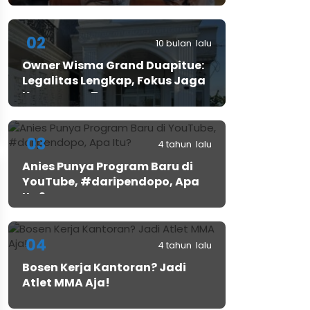
02
10 bulan lalu
Owner Wisma Grand Duapitue:
Legalitas Lengkap, Fokus Jaga
Keamanan Tamu
03
4 tahun lalu
Anies Punya Program Baru di
YouTube, #daripendopo, Apa
Itu?
04
4 tahun lalu
Bosen Kerja Kantoran? Jadi
Atlet MMA Aja!