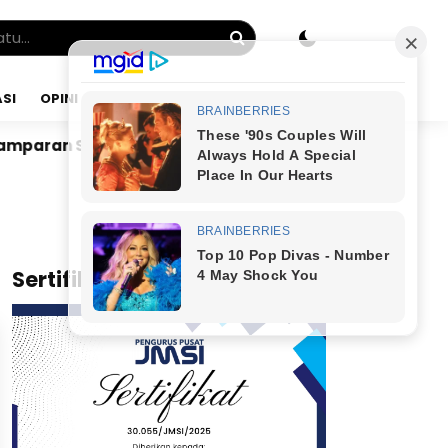
SI
OPINI
JUMAT, 07 AGU 2026
ah
Dr. Bunyamin Yapid di Kairo: Tak Mampu Kelola
x
Sertifikat JMSI