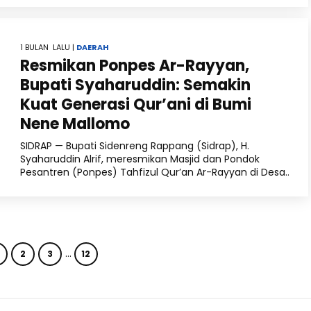
1 BULAN LALU |
DAERAH
Resmikan Ponpes Ar-Rayyan,
Bupati Syaharuddin: Semakin
Kuat Generasi Qur’ani di Bumi
Nene Mallomo
SIDRAP — Bupati Sidenreng Rappang (Sidrap), H.
Syaharuddin Alrif, meresmikan Masjid dan Pondok
Pesantren (Ponpes) Tahfizul Qur’an Ar-Rayyan di Desa..
…
2
3
12