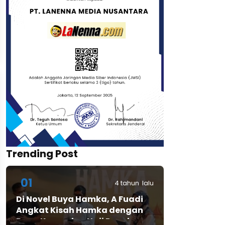
Trending Post
01
4 tahun lalu
Di Novel Buya Hamka, A Fuadi
Angkat Kisah Hamka dengan
Bung Karno dan Haji Rasul