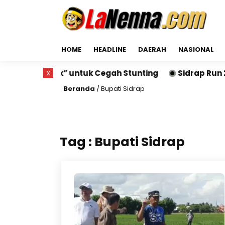
HOME
HEADLINE
DAERAH
NASIONAL
ak” untuk Cegah Stunting
x
Sidrap Run 2026 Sukses D
Beranda
/
Bupati Sidrap
Tag : Bupati Sidrap