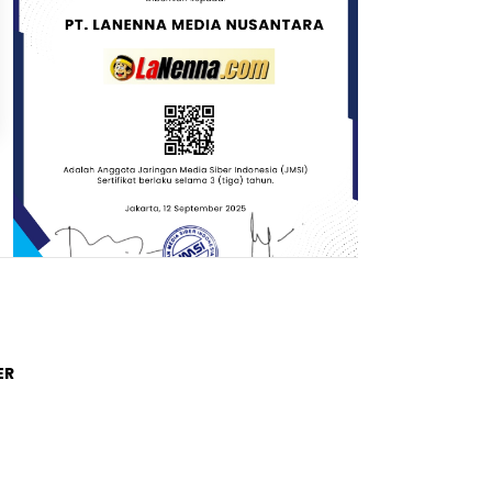
Trending Post
ER
01
4 tahun lalu
Di Novel Buya Hamka, A Fuadi
Angkat Kisah Hamka dengan
Bung Karno dan Haji Rasul