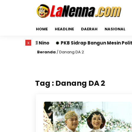
HOME
HEADLINE
DAERAH
NASIONAL
Terdampak El Nino
x
PKB Sidrap Bangun Mesin Politik 
Beranda
/
Danang DA 2
Tag : Danang DA 2