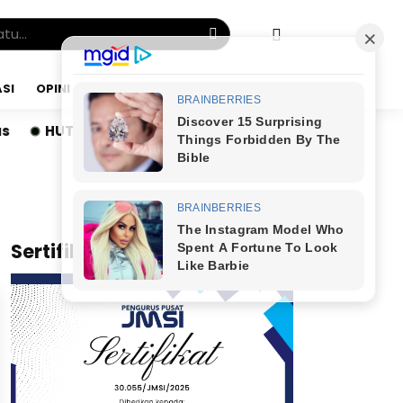
SI
OPINI
SABTU, 08 AGU 2026
HUT ke-3 RS Adinda Medical Centre, SAMA-AI Luncur
x
Sertifikat JMSI