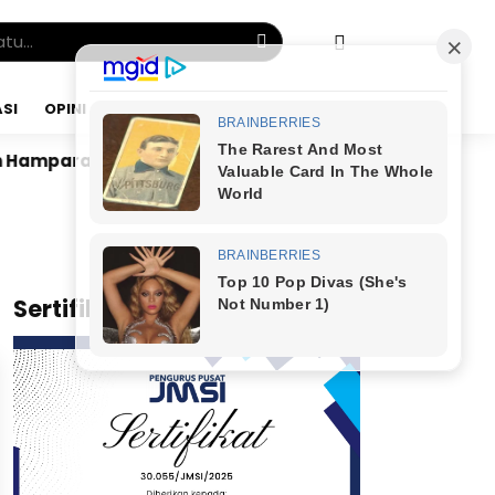
SI
OPINI
JUMAT, 07 AGU 2026
 Hamparan Sawah
Dr. Bunyamin Yapid di Kairo: Tak 
x
Sertifikat JMSI