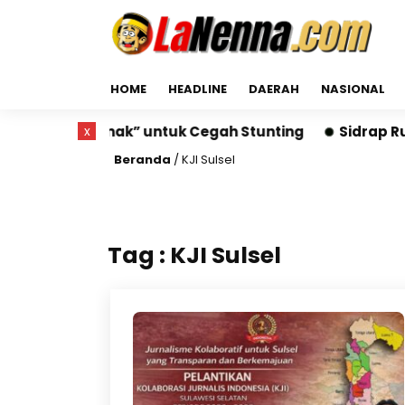
HOME
HEADLINE
DAERAH
NASIONAL
uang Gizi Anak” untuk Cegah Stunting
x
Sidrap Run 2
Beranda
/
KJI Sulsel
Tag : KJI Sulsel