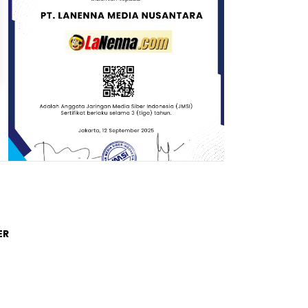
Trending Post
ER
01
4 tahun lalu
Di Novel Buya Hamka, A Fuadi
Angkat Kisah Hamka dengan
Bung Karno dan Haji Rasul