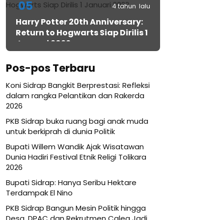
05
4 tahun lalu
Harry Potter 20th Anniversary:
Return to Hogwarts Siap Dirilis 1
Januari 2022
Pos-pos Terbaru
Koni Sidrap Bangkit Berprestasi: Refleksi
dalam rangka Pelantikan dan Rakerda
2026
PKB Sidrap buka ruang bagi anak muda
untuk berkiprah di dunia Politik
Bupati Willem Wandik Ajak Wisatawan
Dunia Hadiri Festival Etnik Religi Tolikara
2026
Bupati Sidrap: Hanya Seribu Hektare
Terdampak El Nino
PKB Sidrap Bangun Mesin Politik hingga
Desa, DPAC dan Rekrutmen Caleg Jadi