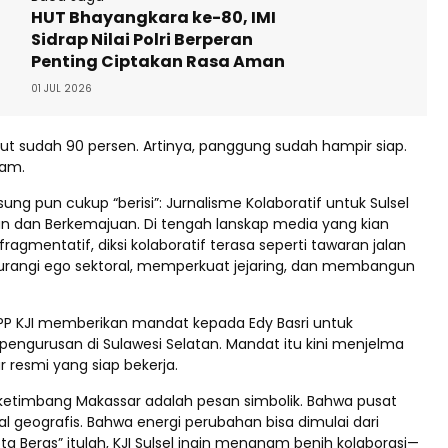
HUT Bhayangkara ke-80, IMI
Sidrap Nilai Polri Berperan
Penting Ciptakan Rasa Aman
01 JUL 2026
but sudah 90 persen. Artinya, panggung sudah hampir siap.
jam.
ng pun cukup “berisi”: Jurnalisme Kolaboratif untuk Sulsel
n dan Berkemajuan. Di tengah lanskap media yang kian
fragmentatif, diksi kolaboratif terasa seperti tawaran jalan
angi ego sektoral, memperkuat jejaring, dan membangun
P KJI memberikan mandat kepada Edy Basri untuk
ngurusan di Sulawesi Selatan. Mandat itu kini menjelma
r resmi yang siap bekerja.
 ketimbang Makassar adalah pesan simbolik. Bahwa pusat
al geografis. Bahwa energi perubahan bisa dimulai dari
ota Beras” itulah, KJI Sulsel ingin menanam benih kolaborasi—