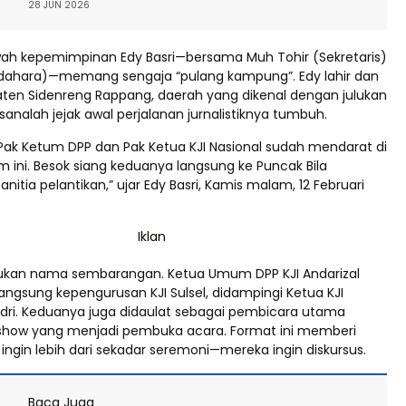
28 JUN 2026
bawah kepemimpinan Edy Basri—bersama Muh Tohir (Sekretaris)
dahara)—memang sengaja “pulang kampung”. Edy lahir dan
aten Sidenreng Rappang, daerah yang dikenal dengan julukan
 sanalah jejak awal perjalanan jurnalistiknya tumbuh.
 Pak Ketum DPP dan Pak Ketua KJI Nasional sudah mendarat di
 ini. Besok siang keduanya langsung ke Puncak Bila
anitia pelantikan,” ujar Edy Basri, Kamis malam, 12 Februari
ukan nama sembarangan. Ketua Umum DPP KJI Andarizal
angsung kepengurusan KJI Sulsel, didampingi Ketua KJI
ndri. Keduanya juga didaulat sebagai pembicara utama
kshow yang menjadi pembuka acara. Format ini memberi
el ingin lebih dari sekadar seremoni—mereka ingin diskursus.
Baca Juga