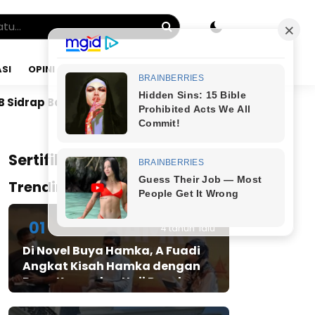
SI
OPINI
MINGGU, 09 AGU 2026
Mesin Politik hingga Desa, DPAC dan Rekrutmen Caleg J
x
Sertifikat JMSI
Trending Post
01
4 tahun lalu
Di Novel Buya Hamka, A Fuadi
Angkat Kisah Hamka dengan
Bung Karno dan Haji Rasul