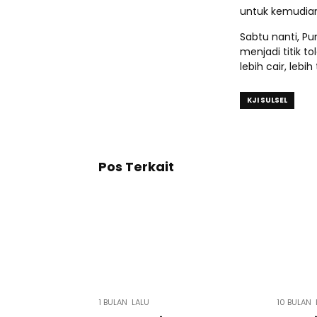
untuk kemudian
Sabtu nanti, Pu
menjadi titik t
lebih cair, lebi
KJI SULSEL
Pos Terkait
1 BULAN LALU
10 BULAN 