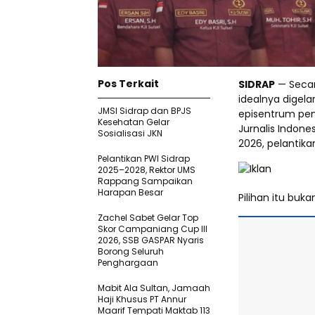
Pos Terkait
SIDRAP
— Secara
idealnya digela
JMSI Sidrap dan BPJS
episentrum pem
Kesehatan Gelar
Jurnalis Indones
Sosialisasi JKN
2026, pelantika
Pelantikan PWI Sidrap
2025–2028, Rektor UMS
Rappang Sampaikan
Harapan Besar
Pilihan itu buk
Zachel Sabet Gelar Top
Skor Campaniang Cup III
2026, SSB GASPAR Nyaris
Borong Seluruh
Penghargaan
Mabit Ala Sultan, Jamaah
Haji Khusus PT Annur
Maarif Tempati Maktab 113