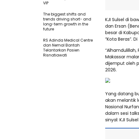
VIP
The biggest shifts and
trends driving short- and
KJI Sulsel di 
long-term growth in the
dan Ersan (Ben
future
besar di Kabup
“Kota Beras”. Di
RS Adinda Medical Centre
dan Nemal Bantah
“Alhamdulillah,
Telantarkan Pasien
Risnatiawati
Makassar malam
dijemput oleh p
2026.
Yang datang b
akan melantik l
Nasional Nurfa
dalam sesi tal
sinyal: KJI Suls