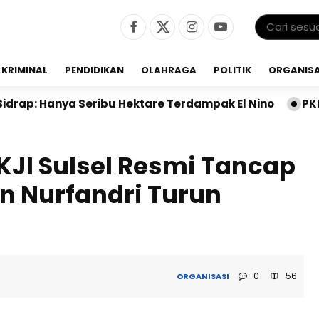
KRIMINAL
PENDIDIKAN
OLAHRAGA
POLITIK
ORGANISA
eribu Hektare Terdampak El Nino
PKB Sidrap Bangun 
 KJI Sulsel Resmi Tancap
an Nurfandri Turun
0
56
ORGANISASI