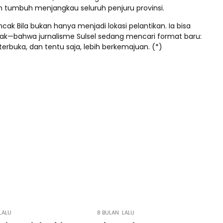
 tumbuh menjangkau seluruh penjuru provinsi.
ncak Bila bukan hanya menjadi lokasi pelantikan. Ia bisa
olak—bahwa jurnalisme Sulsel sedang mencari format baru:
h terbuka, dan tentu saja, lebih berkemajuan. (*)
LALU
8 BULAN LALU