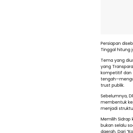
Persiapan dise
Tinggal hitung 
Tema yang diusu
yang Transpara
kompetitif dan 
tengah—mengur
trust publik.
Sebelumnya, DP
membentuk kepe
menjadi struktu
Memilih Sidrap
bukan selalu so
daerah. Dari “K