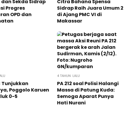
 dan Sekda Sidrap
Citra Bahana Spensa
si Progres
Sidrap Raih Juara Umum 2
ran OPD dan
di Ajang PMC VI di
matan
Makassar
ALU
4 TAHUN LALU
C Tunjukkan
PA 212 soal Polisi Halangi
ya, Poggolo Karuen
Massa di Patung Kuda:
luk 0-5
Semoga Aparat Punya
Hati Nurani