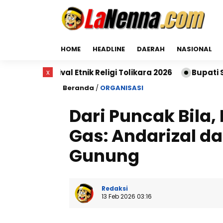
HOME
HEADLINE
DAERAH
NASIONAL
l Etnik Religi Tolikara 2026
x
Bupati Sidrap: Hanya S
Beranda
/
ORGANISASI
Dari Puncak Bila,
Gas: Andarizal d
Gunung
Redaksi
13 Feb 2026 03:16