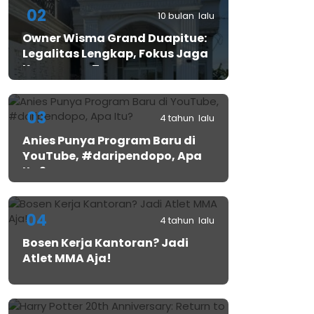
02
10 bulan lalu
Owner Wisma Grand Duapitue:
Legalitas Lengkap, Fokus Jaga
Keamanan Tamu
03
4 tahun lalu
Anies Punya Program Baru di
YouTube, #daripendopo, Apa
Itu?
04
4 tahun lalu
Bosen Kerja Kantoran? Jadi
Atlet MMA Aja!