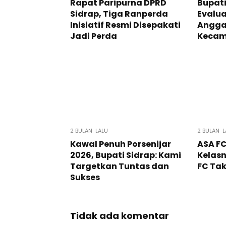
Rapat Paripurna DPRD
Bupati
Sidrap, Tiga Ranperda
Evalua
Inisiatif Resmi Disepakati
Angga
Jadi Perda
Keca
2 BULAN LALU
2 BULAN L
Kawal Penuh Porsenijar
ASA F
2026, Bupati Sidrap: Kami
Kelasn
Targetkan Tuntas dan
FC Tak
Sukses
Tidak ada komentar