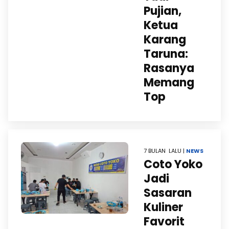
Pujian,
Ketua
Karang
Taruna:
Rasanya
Memang
Top
7 BULAN LALU |
NEWS
Coto Yoko
Jadi
Sasaran
Kuliner
Favorit