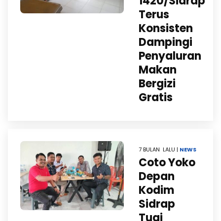
1420/Sidrap
Terus
Konsisten
Dampingi
Penyaluran
Makan
Bergizi
Gratis
7 BULAN LALU |
NEWS
Coto Yoko
Depan
Kodim
Sidrap
Tuai