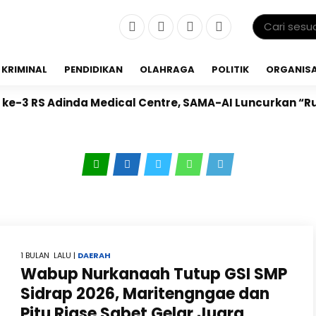
KRIMINAL
PENDIDIKAN
OLAHRAGA
POLITIK
ORGANISA
dinda Medical Centre, SAMA-AI Luncurkan “Ruang Gizi 
1 BULAN LALU |
DAERAH
Wabup Nurkanaah Tutup GSI SMP
Sidrap 2026, Maritengngae dan
Pitu Riase Sabet Gelar Juara