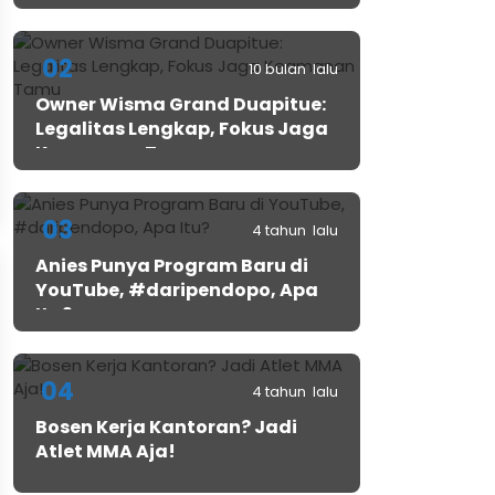
02
10 bulan lalu
Owner Wisma Grand Duapitue:
Legalitas Lengkap, Fokus Jaga
Keamanan Tamu
03
4 tahun lalu
Anies Punya Program Baru di
YouTube, #daripendopo, Apa
Itu?
04
4 tahun lalu
Bosen Kerja Kantoran? Jadi
Atlet MMA Aja!