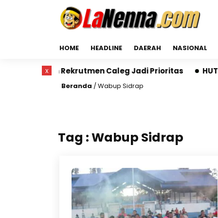
HOME
HEADLINE
DAERAH
NASIONAL
C dan Rekrutmen Caleg Jadi Prioritas
x
HUT ke-3 RS A
Beranda
/
Wabup Sidrap
Tag : Wabup Sidrap