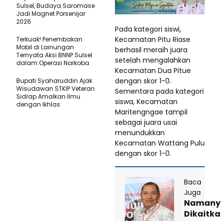
Sulsel, Budaya Saromase
Jadi Magnet Porsenijar
2026
Pada kategori siswi,
Kecamatan Pitu Riase
Terkuak! Penembakan
Mobil di Lainungan
berhasil meraih juara
Ternyata Aksi BNNP Sulsel
setelah mengalahkan
dalam Operasi Narkoba
Kecamatan Dua Pitue
dengan skor 1-0.
Bupati Syaharuddin Ajak
Wisudawan STKIP Veteran
Sementara pada kategori
Sidrap Amalkan Ilmu
siswa, Kecamatan
dengan Ikhlas
Maritengngae tampil
sebagai juara usai
menundukkan
Kecamatan Wattang Pulu
dengan skor 1-0.
Baca
Juga
Namany
Dikaitk