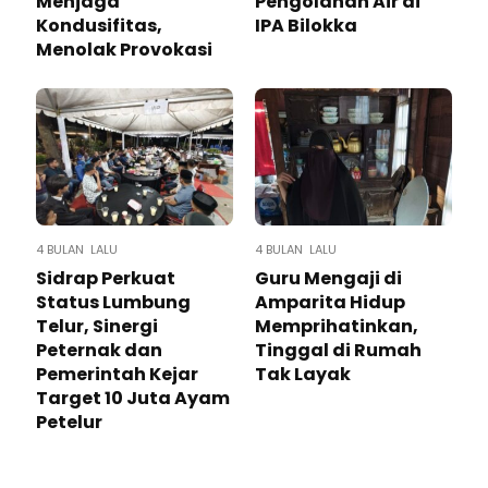
Menjaga
Pengolahan Air di
Kondusifitas,
IPA Bilokka
Menolak Provokasi
4 BULAN LALU
4 BULAN LALU
Sidrap Perkuat
Guru Mengaji di
Status Lumbung
Amparita Hidup
Telur, Sinergi
Memprihatinkan,
Peternak dan
Tinggal di Rumah
Pemerintah Kejar
Tak Layak
Target 10 Juta Ayam
Petelur