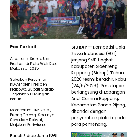
Pos Terkait
SIDRAP —
Kompetisi Gala
Siswa Indonesia (GSI)
Atlet Tenis Sidrap Ukir
jenjang SMP tingkat
Prestasi di Piala Wali Kota
Kabupaten Sidenreng
Makassar 2025
Rappang (Sidrap) Tahun
2026 resmi berakhir, Rabu
Saksikan Peresmian
KDKMP oleh Presiden
(24/6/2026). Penutupan
Prabowo, Bupati Sidrap
berlangsung di Lapangan
Tegaskan Dukungan
Andi Cammi Rappang,
Penuh
Kecamatan Panca Rijang,
Momentum HKN ke-61,
ditandai dengan
Puang Tojeng: Saatnya
penyerahan piala kepada
Sehatkan Rakyat,
para pemenang.
Majukan Pariwisata
Bupati Sidrap Jamu PGRI