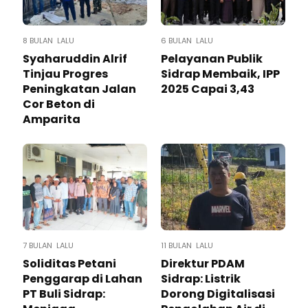
8 BULAN LALU
6 BULAN LALU
Syaharuddin Alrif
Pelayanan Publik
Tinjau Progres
Sidrap Membaik, IPP
Peningkatan Jalan
2025 Capai 3,43
Cor Beton di
Amparita
7 BULAN LALU
11 BULAN LALU
Soliditas Petani
Direktur PDAM
Penggarap di Lahan
Sidrap: Listrik
PT Buli Sidrap:
Dorong Digitalisasi