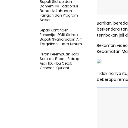
Bupati Sidrap dan
Danrem 141 Toddopuli
Bahas Ketahanan
Pangan dan Program
Sosial
Bahkan, bered
berkendara t
Lepas Kontingen
Porsenijar PGRI Sidrap,
tembakan jeli 
Bupati Syaharuddin Alrif
Targetkan Juara Umum
Rekaman video t
Kecamatan Mari
Peran Perempuan Jadi
Sorotan, Bupati Sidrap
Ajak Ibu-Ibu Cetak
Generasi Qur’ani
Tidak hanya itu
beberapa rema