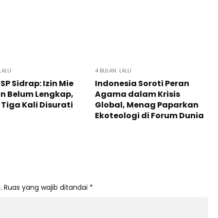
LALU
4 BULAN LALU
P Sidrap: Izin Mie
Indonesia Soroti Peran
n Belum Lengkap,
Agama dalam Krisis
Tiga Kali Disurati
Global, Menag Paparkan
Ekoteologi di Forum Dunia
.
Ruas yang wajib ditandai
*