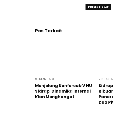
POLRES SIDRAP
Pos Terkait
9 BULAN LALU
7 BULAN L
Menjelang Konfercab V NU
Sidrap
Sidrap, Dinamika Internal
Ribuan
Kian Menghangat
Panor
Dua Pi