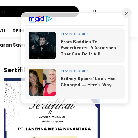
SI
OPINI
JUMAT, 07 AGU 2026
Dr. Bunyamin Yapid di Kairo: Tak Mampu Kelola Uan
x
Sertifikat JMSI