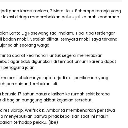
erjadi pada Kamis malam, 2 Maret lalu. Beberapa remaja yang
ar lokasi diduga menembakkan peluru jeli ke arah kendaraan
 Jalan Lanto Dg Pasewang tadi malam. Tiba-tiba terdengar
di badan mobil. Setelah dilihat, ternyata mobil saya terkena
 ujar salah seorang warga.
inta aparat keamanan untuk segera menertibkan
ebut agar tidak digunakan di tempat umum karena dapat
pengguna jalan.
a malam sebelumnya juga terjadi aksi penikaman yang
leh permainan tembakan jeli.
berusia 17 tahun harus dilarikan ke rumah sakit karena
 di bagian punggung akibat kejadian tersebut.
olres Sidrap, Welfrick K. Ambarita membenarkan peristiwa
 Ia menyebutkan bahwa pihak kepolisian saat ini masih
arian terhadap pelaku. (ibe)