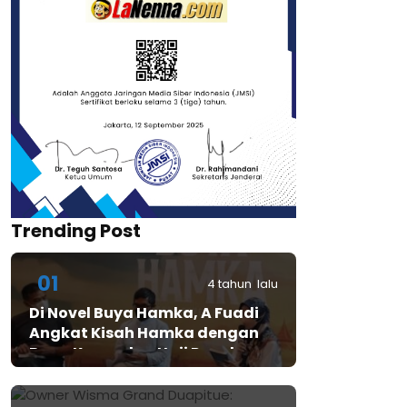
Trending Post
01
4 tahun lalu
Di Novel Buya Hamka, A Fuadi
Angkat Kisah Hamka dengan
Bung Karno dan Haji Rasul