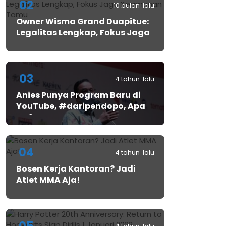
02
10 bulan lalu
Owner Wisma Grand Duapitue:
Legalitas Lengkap, Fokus Jaga
Keamanan Tamu
03
4 tahun lalu
Anies Punya Program Baru di
YouTube, #daripendopo, Apa
Itu?
04
4 tahun lalu
Bosen Kerja Kantoran? Jadi
Atlet MMA Aja!