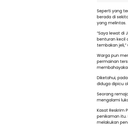
Seperti yang t
berada di sekit
yang melintas.
“Saya lewat di
benturan kecil 
tembakan jeli,”
Warga pun mem
permainan ters
membahayakan 
Diketahui, pad
diduga dipicu o
Seorang remaja 
mengalami luka
Kasat Reskrim P
penikaman itu.
melakukan penc