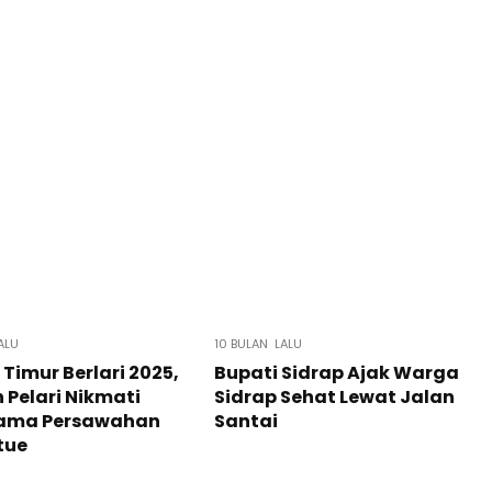
ALU
10 BULAN LALU
 Timur Berlari 2025,
Bupati Sidrap Ajak Warga
 Pelari Nikmati
Sidrap Sehat Lewat Jalan
ama Persawahan
Santai
tue