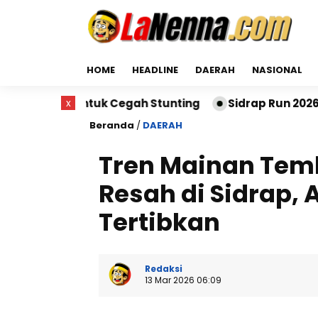
HOME
HEADLINE
DAERAH
NASIONAL
ntuk Cegah Stunting
x
Sidrap Run 2026 Sukses Digela
Beranda
/
DAERAH
Tren Mainan Temb
Resah di Sidrap,
Tertibkan
Redaksi
13 Mar 2026 06:09