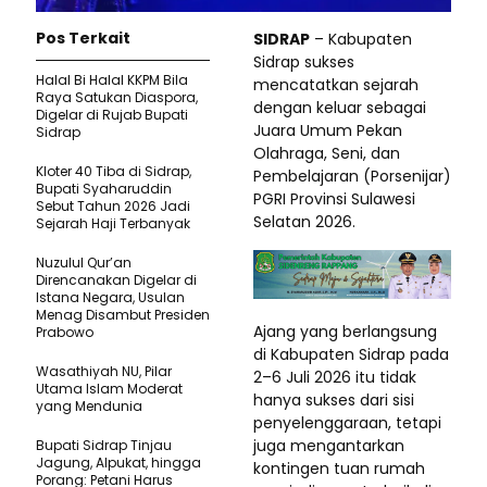
Pos Terkait
SIDRAP
– Kabupaten
Sidrap sukses
Halal Bi Halal KKPM Bila
mencatatkan sejarah
Raya Satukan Diaspora,
dengan keluar sebagai
Digelar di Rujab Bupati
Juara Umum Pekan
Sidrap
Olahraga, Seni, dan
Kloter 40 Tiba di Sidrap,
Pembelajaran (Porsenijar)
Bupati Syaharuddin
PGRI Provinsi Sulawesi
Sebut Tahun 2026 Jadi
Selatan 2026.
Sejarah Haji Terbanyak
Nuzulul Qur’an
Direncanakan Digelar di
Istana Negara, Usulan
Menag Disambut Presiden
Ajang yang berlangsung
Prabowo
di Kabupaten Sidrap pada
Wasathiyah NU, Pilar
2–6 Juli 2026 itu tidak
Utama Islam Moderat
hanya sukses dari sisi
yang Mendunia
penyelenggaraan, tetapi
juga mengantarkan
Bupati Sidrap Tinjau
Jagung, Alpukat, hingga
kontingen tuan rumah
Porang: Petani Harus