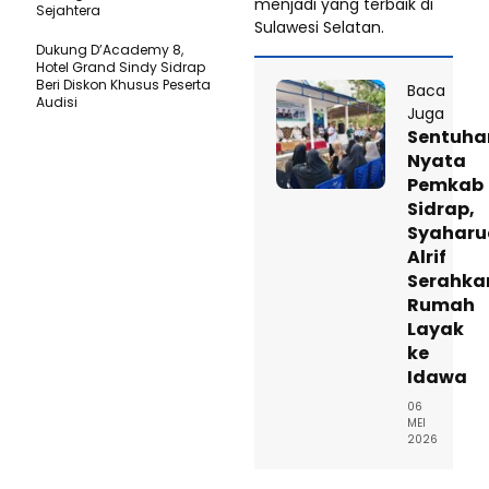
menjadi yang terbaik di
Sejahtera
Sulawesi Selatan.
Dukung D’Academy 8,
Hotel Grand Sindy Sidrap
Beri Diskon Khusus Peserta
Baca
Audisi
Juga
Sentuha
Nyata
Pemkab
Sidrap,
Syaharu
Alrif
Serahka
Rumah
Layak
ke
Idawa
06
MEI
2026