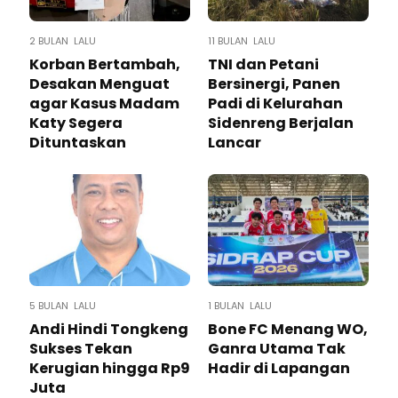
2 BULAN LALU
11 BULAN LALU
Korban Bertambah,
TNI dan Petani
Desakan Menguat
Bersinergi, Panen
agar Kasus Madam
Padi di Kelurahan
Katy Segera
Sidenreng Berjalan
Dituntaskan
Lancar
5 BULAN LALU
1 BULAN LALU
Andi Hindi Tongkeng
Bone FC Menang WO,
Sukses Tekan
Ganra Utama Tak
Kerugian hingga Rp9
Hadir di Lapangan
Juta