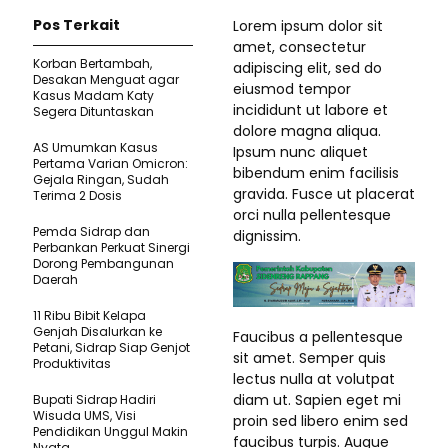
Pos Terkait
Lorem ipsum dolor sit
amet, consectetur
Korban Bertambah,
adipiscing elit, sed do
Desakan Menguat agar
eiusmod tempor
Kasus Madam Katy
incididunt ut labore et
Segera Dituntaskan
dolore magna aliqua.
AS Umumkan Kasus
Ipsum nunc aliquet
Pertama Varian Omicron:
bibendum enim facilisis
Gejala Ringan, Sudah
gravida. Fusce ut placerat
Terima 2 Dosis
orci nulla pellentesque
Pemda Sidrap dan
dignissim.
Perbankan Perkuat Sinergi
Dorong Pembangunan
Daerah
11 Ribu Bibit Kelapa
Genjah Disalurkan ke
Faucibus a pellentesque
Petani, Sidrap Siap Genjot
sit amet. Semper quis
Produktivitas
lectus nulla at volutpat
diam ut. Sapien eget mi
Bupati Sidrap Hadiri
Wisuda UMS, Visi
proin sed libero enim sed
Pendidikan Unggul Makin
faucibus turpis. Augue
Nyata