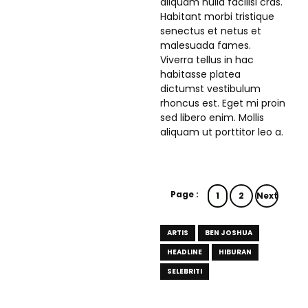
aliquam nulla facilisi cras.
Habitant morbi tristique
senectus et netus et
malesuada fames.
Viverra tellus in hac
habitasse platea
dictumst vestibulum
rhoncus est. Eget mi proin
sed libero enim. Mollis
aliquam ut porttitor leo a.
Page :
1
2
Next
ARTIS
BEN JOSHUA
HEADLINE
HIBURAN
SELEBRITI