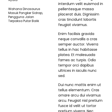
interdum velit euismod in
pellentesque massa
Wahana Dinosaurus
Masuk Pangker Sidrap,
placerat duis. Dignissim
Pengguna Jalan
cras tincidunt lobortis
Terpaksa Putar Balik
feugiat vivamus.
Enim facilisis gravida
neque convallis a cras
semper auctor. Viverra
tellus in hac habitasse
platea. Et malesuada
fames ac turpis. Odio
tempor orci dapibus
ultrices in iaculis nunc
sed.
Dui nunc mattis enim ut
tellus elementum. Cras
ornare arcu dui vivamus
arcu. Feugiat nisl pretium
fusce id velit ut tortor
pretium viverra. Nec