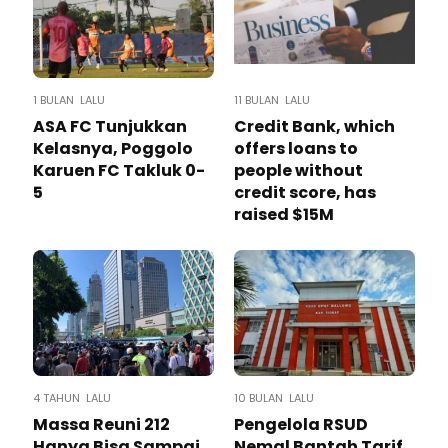
1 BULAN LALU
11 BULAN LALU
ASA FC Tunjukkan
Credit Bank, which
Kelasnya, Poggolo
offers loans to
Karuen FC Takluk 0-
people without
5
credit score, has
raised $15M
4 TAHUN LALU
10 BULAN LALU
Massa Reuni 212
Pengelola RSUD
Hanya Bisa Sampai
Nemal Bantah Tarif