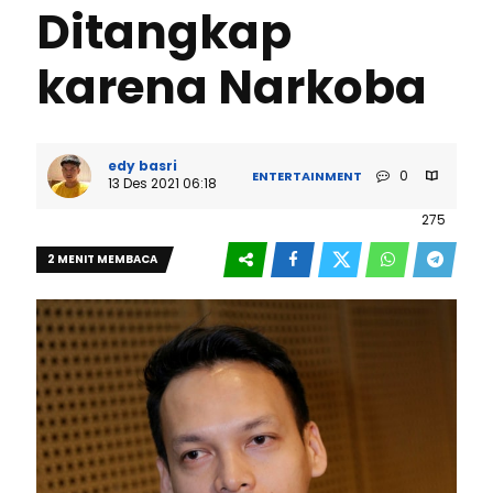
Ditangkap
karena Narkoba
edy basri
0
ENTERTAINMENT
13 Des 2021 06:18
275
2 MENIT MEMBACA