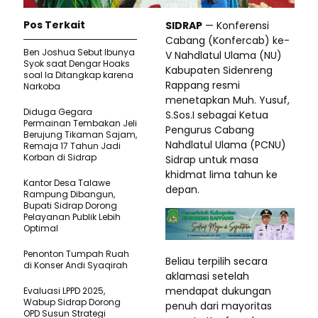
Pos Terkait
SIDRAP
— Konferensi
Cabang (Konfercab) ke-
Ben Joshua Sebut Ibunya
V Nahdlatul Ulama (NU)
Syok saat Dengar Hoaks
Kabupaten Sidenreng
soal Ia Ditangkap karena
Rappang resmi
Narkoba
menetapkan Muh. Yusuf,
Diduga Gegara
S.Sos.I sebagai Ketua
Permainan Tembakan Jeli
Pengurus Cabang
Berujung Tikaman Sajam,
Nahdlatul Ulama (PCNU)
Remaja 17 Tahun Jadi
Korban di Sidrap
Sidrap untuk masa
khidmat lima tahun ke
Kantor Desa Talawe
depan.
Rampung Dibangun,
Bupati Sidrap Dorong
Pelayanan Publik Lebih
Optimal
Penonton Tumpah Ruah
Beliau terpilih secara
di Konser Andi Syaqirah
aklamasi setelah
mendapat dukungan
Evaluasi LPPD 2025,
Wabup Sidrap Dorong
penuh dari mayoritas
OPD Susun Strategi