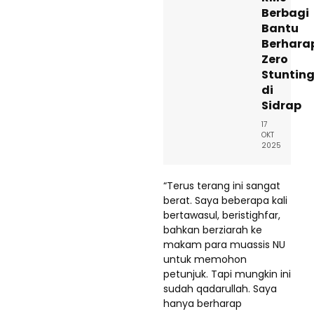
Berbagi
Bantu
Berhara
Zero
Stuntin
di
Sidrap
17
OKT
2025
“Terus terang ini sangat
berat. Saya beberapa kali
bertawasul, beristighfar,
bahkan berziarah ke
makam para muassis NU
untuk memohon
petunjuk. Tapi mungkin ini
sudah qadarullah. Saya
hanya berharap