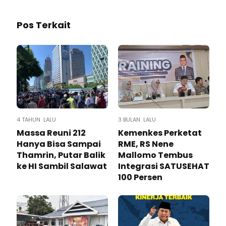
Pos Terkait
4 TAHUN LALU
3 BULAN LALU
Massa Reuni 212
Kemenkes Perketat
Hanya Bisa Sampai
RME, RS Nene
Thamrin, Putar Balik
Mallomo Tembus
ke HI Sambil Salawat
Integrasi SATUSEHAT
100 Persen