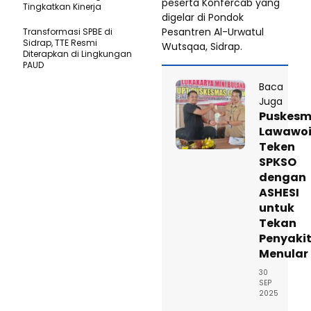
peserta Konfercab yang
Tingkatkan Kinerja
digelar di Pondok
Pesantren Al-Urwatul
Transformasi SPBE di
Sidrap, TTE Resmi
Wutsqaa, Sidrap.
Diterapkan di Lingkungan
PAUD
Baca
Juga
Puskes
Lawawo
Teken
SPKSO
dengan
ASHESI
untuk
Tekan
Penyaki
Menular
30
SEP
2025