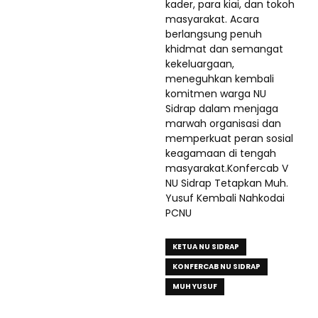
kader, para kiai, dan tokoh
masyarakat. Acara
berlangsung penuh
khidmat dan semangat
kekeluargaan,
meneguhkan kembali
komitmen warga NU
Sidrap dalam menjaga
marwah organisasi dan
memperkuat peran sosial
keagamaan di tengah
masyarakat.Konfercab V
NU Sidrap Tetapkan Muh.
Yusuf Kembali Nahkodai
PCNU
KETUA NU SIDRAP
KONFERCAB NU SIDRAP
MUH YUSUF