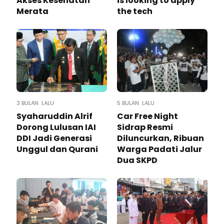
Akses Kesehatan
is looking to apply
Merata
the tech
3 BULAN LALU
5 BULAN LALU
Syaharuddin Alrif
Car Free Night
Dorong Lulusan IAI
Sidrap Resmi
DDI Jadi Generasi
Diluncurkan, Ribuan
Unggul dan Qurani
Warga Padati Jalur
Dua SKPD