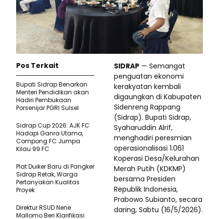
Pos Terkait
SIDRAP
— Semangat
penguatan ekonomi
Bupati Sidrap Benarkan
kerakyatan kembali
Menteri Pendidikan akan
digaungkan di Kabupaten
Hadiri Pembukaan
Sidenreng Rappang
Porsenijar PGRI Sulsel
(Sidrap). Bupati Sidrap,
Sidrap Cup 2026: AJK FC
Syaharuddin Alrif,
Hadapi Ganra Utama,
menghadiri peresmian
Compong FC Jumpa
operasionalisasi 1.061
Kilau 99 FC
Koperasi Desa/Kelurahan
Plat Duiker Baru di Pangker
Merah Putih (KDKMP)
Sidrap Retak, Warga
bersama Presiden
Pertanyakan Kualitas
Republik Indonesia,
Proyek
Prabowo Subianto, secara
Direktur RSUD Nene
daring, Sabtu (16/5/2026).
Mallomo Beri Klarifikasi