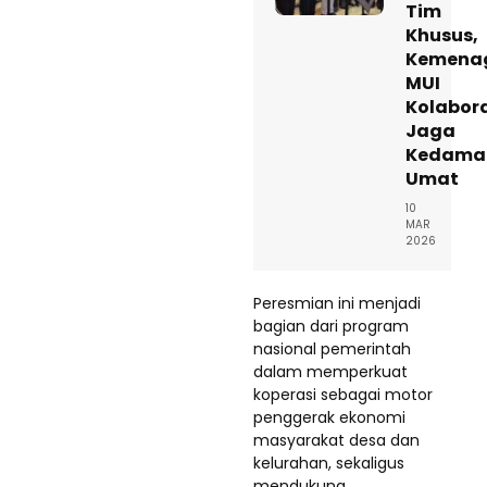
Tim
Khusus,
Kemena
MUI
Kolabor
Jaga
Kedama
Umat
10
MAR
2026
Peresmian ini menjadi
bagian dari program
nasional pemerintah
dalam memperkuat
koperasi sebagai motor
penggerak ekonomi
masyarakat desa dan
kelurahan, sekaligus
mendukung