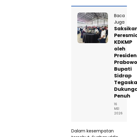
Baca
Juga
Saksika
Peresmi
KDKMP
oleh
Presiden
Prabowo
Bupati
Sidrap
Tegask
Dukung
Penuh
16
MEI
2026
Dalam kesempatan