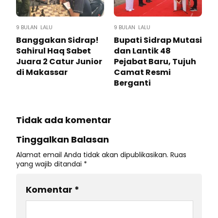
9 BULAN LALU
9 BULAN LALU
Banggakan Sidrap!
Bupati Sidrap Mutasi
Sahirul Haq Sabet
dan Lantik 48
Juara 2 Catur Junior
Pejabat Baru, Tujuh
di Makassar
Camat Resmi
Berganti
Tidak ada komentar
Tinggalkan Balasan
Alamat email Anda tidak akan dipublikasikan.
Ruas
yang wajib ditandai
*
Komentar
*