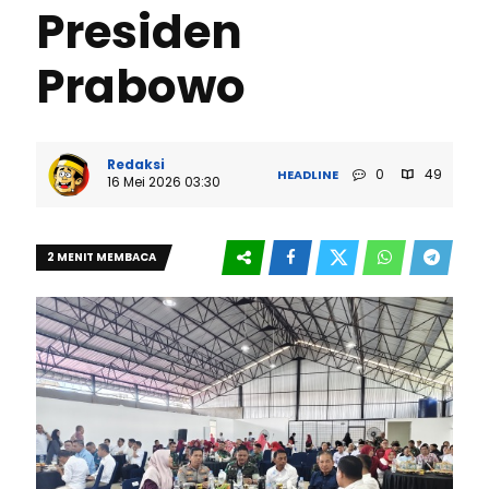
Presiden
Prabowo
Redaksi
0
49
HEADLINE
16 Mei 2026 03:30
2 MENIT MEMBACA