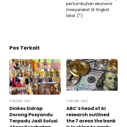
pertumbuhan ekonomi
masyarakat di tingkat
lokal. (*)
Pos Terkait
11 BULAN LALU
11 BULAN LALU
Dinkes Sidrap
ABC’s head of AI
Dorong Posyandu
research outlined
Terpadu Jadi Solusi
the 7 areas the bank