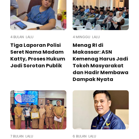
4 BULAN LALU
4 MINGGU LALU
Tiga Laporan Polisi
Menag RI di
Seret Nama Madam
Makassar: ASN
Katty, Proses Hukum
Kemenag Harus Jadi
Jadi Sorotan Publik
Tokoh Masyarakat
dan Hadir Membawa
Dampak Nyata
7 BULAN LALU
6 BULAN LALU