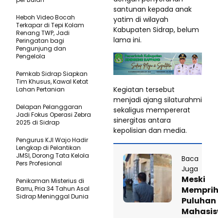
santunan kepada anak
Heboh Video Bocah
yatim di wilayah
Terkapar di Tepi Kolam
Kabupaten Sidrap, belum
Renang TWP, Jadi
lama ini.
Peringatan bagi
Pengunjung dan
Pengelola
Pemkab Sidrap Siapkan
Tim Khusus, Kawal Ketat
Kegiatan tersebut
Lahan Pertanian
menjadi ajang silaturahmi
Delapan Pelanggaran
sekaligus mempererat
Jadi Fokus Operasi Zebra
sinergitas antara
2025 di Sidrap
kepolisian dan media.
Pengurus KJI Wajo Hadir
Lengkap di Pelantikan
JMSI, Dorong Tata Kelola
Baca
Pers Profesional
Juga
Meski
Penikaman Misterius di
Memprih
Barru, Pria 34 Tahun Asal
Sidrap Meninggal Dunia
Puluhan
Mahasi