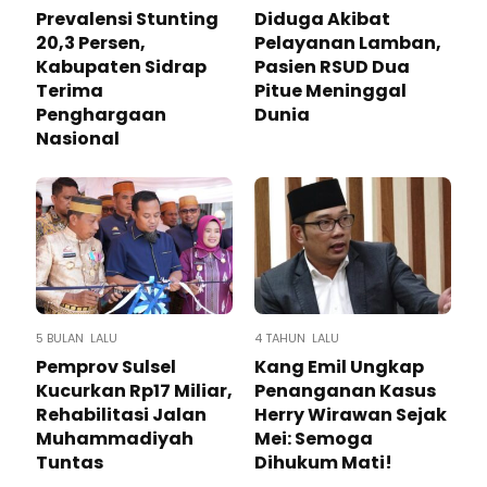
Prevalensi Stunting
Diduga Akibat
20,3 Persen,
Pelayanan Lamban,
Kabupaten Sidrap
Pasien RSUD Dua
Terima
Pitue Meninggal
Penghargaan
Dunia
Nasional
5 BULAN LALU
4 TAHUN LALU
Pemprov Sulsel
Kang Emil Ungkap
Kucurkan Rp17 Miliar,
Penanganan Kasus
Rehabilitasi Jalan
Herry Wirawan Sejak
Muhammadiyah
Mei: Semoga
Tuntas
Dihukum Mati!