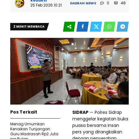
Redaksi
0
48
DAERAH
NEWS
25 Feb 2026 10:21
2 MENIT MEMBACA
Pos Terkait
SIDRAP
— Polres Sidrap
menggelar kegiatan buka
Menag Umumkan
puasa bersama insan
Kenaikan Tunjangan
pers yang dirangkaikan
Guru Madrasah Rp2 Juta
dengan penyerahan
per Bulan