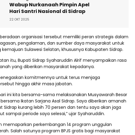
Wabup Nurkanaah Pimpin Apel
Hari Santri Nasional di Sidrap
22 OKT 2025
beradaan organisasi tersebut memiliki peran strategis dalam
gasan, pengalaman, dan sumber daya masyarakat untuk
 kemajuan Sulawesi Selatan, khususnya Kabupaten Sidrap.
an itu, Bupati Sidrap Syaharuddin Alrif menyampaikan rasa
anah yang diberikan masyarakat kepadanya.
 menegaskan komitmennya untuk terus menjaga
rsebut hingga akhir masa jabatan.
 hari ini kita bersama-sama melaksanakan Musyawarah Besar
 bersama Ikatan Sarjana Asal Sidrap. Saya diberikan amanah
t Sidrap kurang lebih 70 persen dan tentu saya akan jaga
 sampai periode saya selesai,” ujar Syaharuddin.
an memaparkan perkembangan 14 program unggulan
rah. Salah satunya program BPJS gratis bagi masyarakat