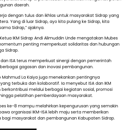
gunan daerah.
erja dengan tulus dan ikhlas untuk masyarakat Sidrap yang
ra. Yang di luar Sidrap, ayo kita pulang ke Sidrap, kita
ma Sidrap,” ajaknya.
 Ketua IKM Sidrap Andi Alimuddin Unde mengatakan Mubes
momentum penting memperkuat solidaritas dan hubungan
ga Sidrap.
M dan ISA terus memperkuat sinergi dengan pemerintah
 berbagai gagasan dan inovasi pembangunan.
ap Mahmud La Kaiya juga menekankan pentingnya
ang terbuka dan kolaboratif. Ia menyebut ISA dan IKM
h berkontribusi melalui berbagai kegiatan sosial, promosi
 hingga pelatihan pemberdayaan masyarakat.
ubes ke-8 mampu melahirkan kepengurusan yang semakin
awa organisasi IKM-ISA lebih maju serta memberikan
ta bagi masyarakat dan pembangunan Kabupaten Sidrap.