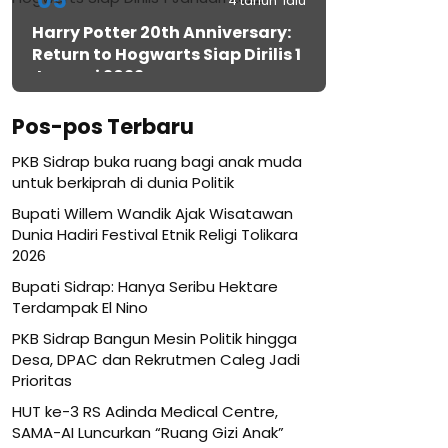
05
4 tahun lalu
Harry Potter 20th Anniversary:
Return to Hogwarts Siap Dirilis 1
Januari 2022
Pos-pos Terbaru
PKB Sidrap buka ruang bagi anak muda
untuk berkiprah di dunia Politik
Bupati Willem Wandik Ajak Wisatawan
Dunia Hadiri Festival Etnik Religi Tolikara
2026
Bupati Sidrap: Hanya Seribu Hektare
Terdampak El Nino
PKB Sidrap Bangun Mesin Politik hingga
Desa, DPAC dan Rekrutmen Caleg Jadi
Prioritas
HUT ke-3 RS Adinda Medical Centre,
SAMA-AI Luncurkan “Ruang Gizi Anak”