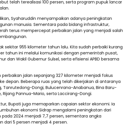
ebut telah terealisasi 100 persen, serta program pupuk lancar
alan.
idikan, Syaharuddin menyampaikan adanya peningkatan
unan manusia. Sementara pada bidang infrastruktur,
rah terus mempercepat perbaikan jalan yang menjadi salah
 pembangunan.
ak sekitar 955 kilometer tahun lalu. Kita sudah perbaiki kurang
ter tahun ini melalui komunikasi dengan pemerintah pusat,
r dan Wakil Gubernur Sulsel, serta efisiensi APBD bersama
 perbaikan jalan sepanjang 327 kilometer menjadi fokus
 depan. Beberapa ruas yang telah dikerjakan di antaranya
, Tanrutedong-Dongi, Bulucenrana-Anabanua, Bina Baru-
 Rijang Pannua-Mario, serta Laccirang-Dongi.
uktur, Bupati juga memaparkan capaian sektor ekonomi. Ia
umbuhan ekonomi Sidrap mengalami peningkatan dari
en pada 2024 menjadi 7,7 persen, sementara angka
n dari 5 persen menjadi 4 persen.