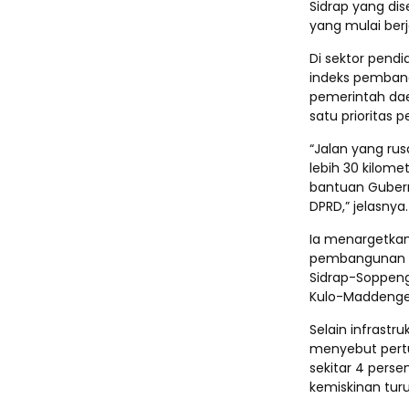
Sidrap yang dis
yang mulai berj
Di sektor pend
indeks pembang
pemerintah dae
satu prioritas
“Jalan yang rus
lebih 30 kilome
bantuan Gubernu
DPRD,” jelasnya.
Ia menargetkan
pembangunan ke
Sidrap-Soppeng
Kulo-Maddenge,
Selain infrastr
menyebut pert
sekitar 4 pers
kemiskinan turu