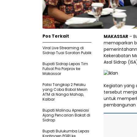
Pos Terkait
MAKASSAR
– Bu
memaparkan be
Viral Live Streaming di
pemerintahann
Sidrap Tuai Sorotan Publik
Kekerabatan Ma
Asal Sidrap (IS
Bupati Sidrap Lepas Tim
Futsal Pra Porprov ke
Makassar
Polisi Tangkap 2 Pelaku
Kegiatan yang d
yang Coba Bobol Mesin
tersebut menja
ATM di Nanga Mahap,
untuk memperk
Kalbar
pembangunan 
Bupati Malinau Apresiasi
Ajang Pencarian Bakat di
Sidrap
Bupati Bulukumba Lepas
Kontingen PGRI ke