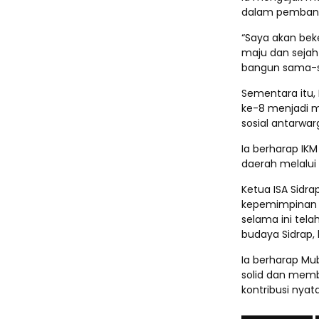
dalam pemban
“Saya akan bek
maju dan sejahte
bangun sama-sa
Sementara itu,
ke-8 menjadi 
sosial antarwar
Ia berharap IK
daerah melalui
Ketua ISA Sidr
kepemimpinan y
selama ini tela
budaya Sidrap,
Ia berharap M
solid dan memb
kontribusi nya