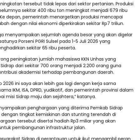
ingkatan tersebut tidak lepas dari sektor pertanian. Produksi
elumnya sekitar 400 ribu ton meningkat menjadi 679 ribu
 Ke depan, pemerintah menargetkan produksi mencapai
abah dengan nilai ekonomi diperkirakan sekitar Rp7 triliun.
ga menyampaikan sejumlah agenda besar yang akan digelar
 satunya Porseni PGRI Sulsel pada 1-5 Juli 2026 yang
nghadirkan sekitar 65 ribu peserta.
rong peningkatan jumlah mahasiswa KKN Unhas yang
Sidrap dari sekitar 700 orang menjadi 2.200 orang guna
ntribusi akademisi terhadap pembangunan daerah.
rap 2026 ini saya akan lebih gas lagi dengan kerja sama
ma IKM, ISA, DPRD, yudikatif, dan pemerintah provinsi dalam
i misi Sidrap maju dan sejahtera,” katanya.
enyampaikan penghargaan yang diterima Pemkab Sidrap
 dengan tingkat kemiskinan dan stunting terendah di
argaan tersebut disertai hadiah Rp3 miliar yang akan
ntuk pembangunan infrastruktur jalan.
syarakat Sidrap di perantauan untuk ikut mengambil peran