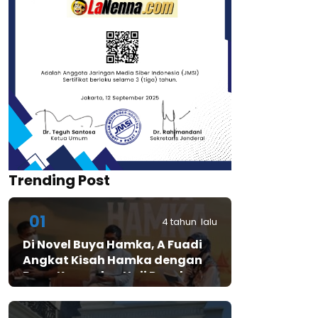
Trending Post
01
4 tahun lalu
Di Novel Buya Hamka, A Fuadi
Angkat Kisah Hamka dengan
Bung Karno dan Haji Rasul