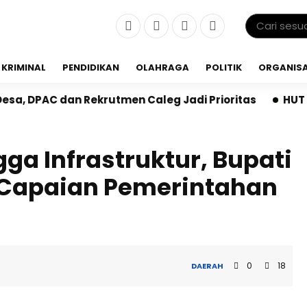
KRIMINAL
PENDIDIKAN
OLAHRAGA
POLITIK
ORGANISA
ekrutmen Caleg Jadi Prioritas
HUT ke-3 RS Adinda M
ga Infrastruktur, Bupati
 Capaian Pemerintahan
0
18
DAERAH