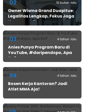
02
10 bulan lalu
Owner Wisma Grand Duapitue:
Legalitas Lengkap, Fokus Jaga
Keamanan Tamu
03
4 tahun lalu
Anies Punya Program Baru di
YouTube, #daripendopo, Apa
Itu?
04
4 tahun lalu
Bosen Kerja Kantoran? Jadi
Atlet MMA Aja!