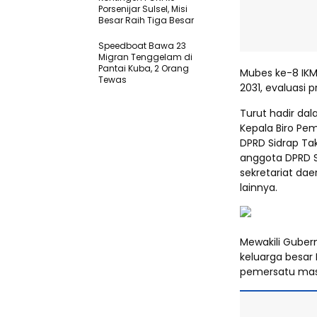
Porsenijar Sulsel, Misi
Besar Raih Tiga Besar
Speedboat Bawa 23
Migran Tenggelam di
Pantai Kuba, 2 Orang
Mubes ke-8 IK
Tewas
2031, evaluasi 
Turut hadir dal
Kepala Biro Pe
DPRD Sidrap Tak
anggota DPRD Si
sekretariat da
lainnya.
Mewakili Guber
keluarga besar
pemersatu masy