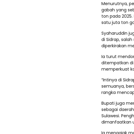
Menurutnya, pen
gabah yang seb
ton pada 2025.
satu juta ton g
Syaharuddin ju
di Sidrap, salah
diperkirakan me
Ia turut mendo
ditempatkan di 
memperkuat ko
“Intinya di Sid
semuanya, bersa
rangka mencapa
Bupati juga m
sebagai daerah
Sulawesi. Pengh
dimanfaatkan u
Ia mengajak ma