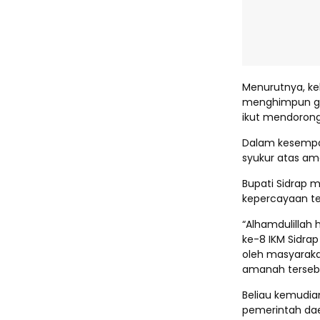
Menurutnya, ke
menghimpun ga
ikut mendorong
Dalam kesempat
syukur atas am
Bupati Sidrap
kepercayaan te
“Alhamdulillah
ke-8 IKM Sidrap
oleh masyaraka
amanah tersebut
Beliau kemudi
pemerintah dae