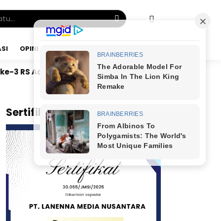
SI
OPINI
SABTU, 08 AGU 2026
edical Centre, SAMA-AI Luncurkan “Ruang Gizi Anak” u
x
Sertifikat JMSI