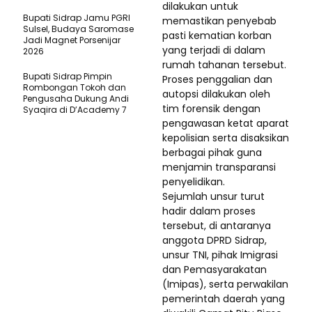
dilakukan untuk
Bupati Sidrap Jamu PGRI
memastikan penyebab
Sulsel, Budaya Saromase
pasti kematian korban
Jadi Magnet Porsenijar
yang terjadi di dalam
2026
rumah tahanan tersebut.
Bupati Sidrap Pimpin
Proses penggalian dan
Rombongan Tokoh dan
autopsi dilakukan oleh
Pengusaha Dukung Andi
tim forensik dengan
Syaqira di D’Academy 7
pengawasan ketat aparat
kepolisian serta disaksikan
berbagai pihak guna
menjamin transparansi
penyelidikan.
Sejumlah unsur turut
hadir dalam proses
tersebut, di antaranya
anggota DPRD Sidrap,
unsur TNI, pihak Imigrasi
dan Pemasyarakatan
(Imipas), serta perwakilan
pemerintah daerah yang