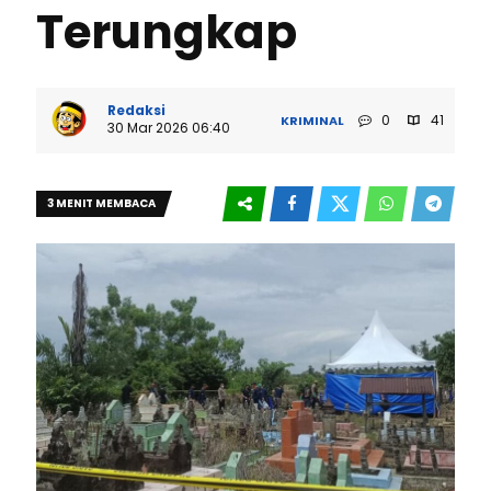
Terungkap
Redaksi
0
41
KRIMINAL
30 Mar 2026 06:40
3 MENIT MEMBACA