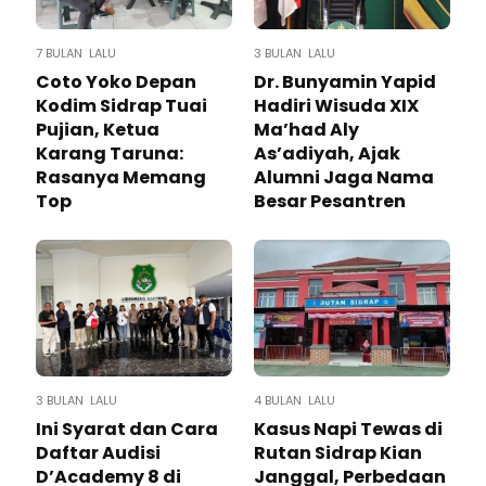
7 BULAN LALU
3 BULAN LALU
Coto Yoko Depan
Dr. Bunyamin Yapid
Kodim Sidrap Tuai
Hadiri Wisuda XIX
Pujian, Ketua
Ma’had Aly
Karang Taruna:
As’adiyah, Ajak
Rasanya Memang
Alumni Jaga Nama
Top
Besar Pesantren
3 BULAN LALU
4 BULAN LALU
Ini Syarat dan Cara
Kasus Napi Tewas di
Daftar Audisi
Rutan Sidrap Kian
D’Academy 8 di
Janggal, Perbedaan