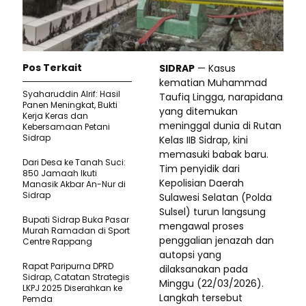
Pos Terkait
SIDRAP
— Kasus
kematian Muhammad
Syaharuddin Alrif: Hasil
Taufiq Lingga, narapidana
Panen Meningkat, Bukti
yang ditemukan
Kerja Keras dan
meninggal dunia di Rutan
Kebersamaan Petani
Sidrap
Kelas IIB Sidrap, kini
memasuki babak baru.
Dari Desa ke Tanah Suci:
Tim penyidik dari
850 Jamaah Ikuti
Kepolisian Daerah
Manasik Akbar An-Nur di
Sidrap
Sulawesi Selatan (Polda
Sulsel) turun langsung
Bupati Sidrap Buka Pasar
mengawal proses
Murah Ramadan di Sport
penggalian jenazah dan
Centre Rappang
autopsi yang
Rapat Paripurna DPRD
dilaksanakan pada
Sidrap, Catatan Strategis
Minggu (22/03/2026).
LKPJ 2025 Diserahkan ke
Langkah tersebut
Pemda