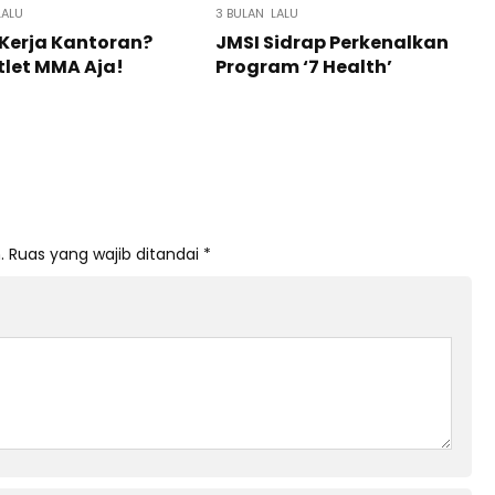
LALU
3 BULAN LALU
Kerja Kantoran?
JMSI Sidrap Perkenalkan
tlet MMA Aja!
Program ‘7 Health’
.
Ruas yang wajib ditandai
*