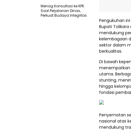
Menag Konsultasi ke KPK
Soal Perjalanan Dinas,
Perkuat Budaya Integritas
Pengukuhan ini 
Bupati Tolikar
mendukung peni
kelembagaan di
sektor dalam 
berkualitas.
Di bawah kepem
menempatkan p
utama. Berbag
stunting, menin
hingga kelompo
fondasi pemba
Penyematan se
nasional atas 
mendukung tra