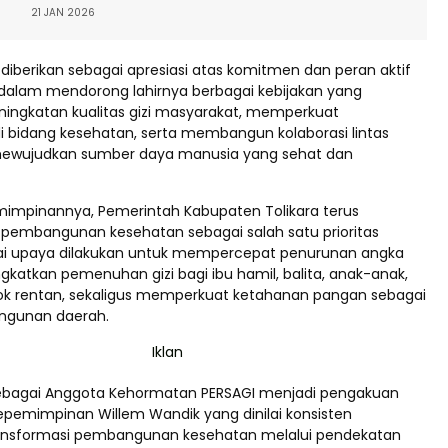
21 JAN 2026
diberikan sebagai apresiasi atas komitmen dan peran aktif
a dalam mendorong lahirnya berbagai kebijakan yang
ngkatan kualitas gizi masyarakat, memperkuat
 bidang kesehatan, serta membangun kolaborasi lintas
mewujudkan sumber daya manusia yang sehat dan
impinannya, Pemerintah Kabupaten Tolikara terus
embangunan kesehatan sebagai salah satu prioritas
ai upaya dilakukan untuk mempercepat penurunan angka
gkatkan pemenuhan gizi bagi ibu hamil, balita, anak-anak,
k rentan, sekaligus memperkuat ketahanan pangan sebagai
ngunan daerah.
bagai Anggota Kehormatan PERSAGI menjadi pengakuan
kepemimpinan Willem Wandik yang dinilai konsisten
nsformasi pembangunan kesehatan melalui pendekatan