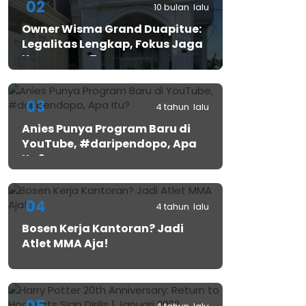
02
10 bulan lalu
Owner Wisma Grand Duapitue:
Legalitas Lengkap, Fokus Jaga
Keamanan Tamu
03
4 tahun lalu
Anies Punya Program Baru di
YouTube, #daripendopo, Apa
Itu?
04
4 tahun lalu
Bosen Kerja Kantoran? Jadi
Atlet MMA Aja!