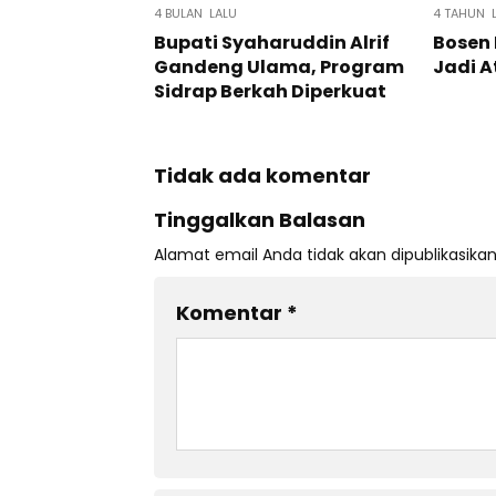
4 BULAN LALU
4 TAHUN 
Bupati Syaharuddin Alrif
Bosen 
Gandeng Ulama, Program
Jadi A
Sidrap Berkah Diperkuat
Tidak ada komentar
Tinggalkan Balasan
Alamat email Anda tidak akan dipublikasikan
Komentar
*