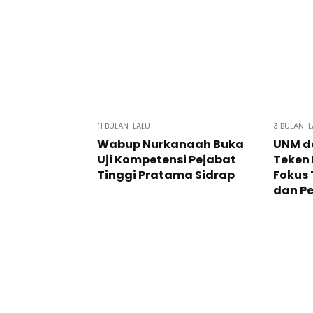
11 BULAN LALU
3 BULAN L
Wabup Nurkanaah Buka
UNM d
Uji Kompetensi Pejabat
Teken 
Tinggi Pratama Sidrap
Fokus
dan P