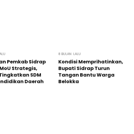
ALU
8 BULAN LALU
an Pemkab Sidrap
Kondisi Memprihatinkan,
MoU Strategis,
Bupati Sidrap Turun
 Tingkatkan SDM
Tangan Bantu Warga
endidikan Daerah
Belokka