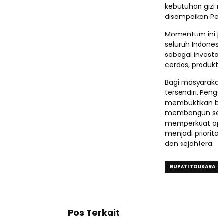
kebutuhan gizi
disampaikan Pe
Momentum ini j
seluruh Indone
sebagai invest
cerdas, produkt
Bagi masyaraka
tersendiri. Pen
membuktikan b
membangun sekt
memperkuat op
menjadi priori
dan sejahtera.
BUPATI TOLIKARA
Pos Terkait