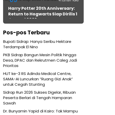
05
4 tahun lalu
Harry Potter 20th Anniversary:
Return to Hogwarts Siap Dirilis 1
Januari 2022
Pos-pos Terbaru
Bupati Sidrap: Hanya Seribu Hektare
Terdampak El Nino
PKB Sidrap Bangun Mesin Politik hingga
Desa, DPAC dan Rekrutmen Caleg Jadi
Prioritas
HUT ke-3 RS Adinda Medical Centre,
SAMA-AI Luncurkan “Ruang Gizi Anak”
untuk Cegah Stunting
Sidrap Run 2026 Sukses Digelar, Ribuan
Peserta Berlari di Tengah Hamparan
Sawah
Dr. Bunyamin Yapid di Kairo: Tak Mampu