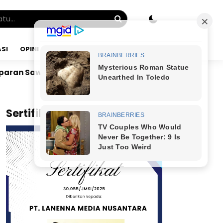
SI
OPINI
JUMAT, 07 AGU 2026
Dr. Bunyamin Yapid di Kairo: Tak Mampu Kelola Uan
x
Sertifikat JMSI