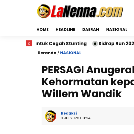
HOME
HEADLINE
DAERAH
NASIONAL
ntuk Cegah Stunting
x
Sidrap Run 2026 Sukses Digela
Beranda
/
NASIONAL
PERSAGI Anuger
Kehormatan kepa
Willem Wandik
Redaksi
3 Jul 2026 08:54