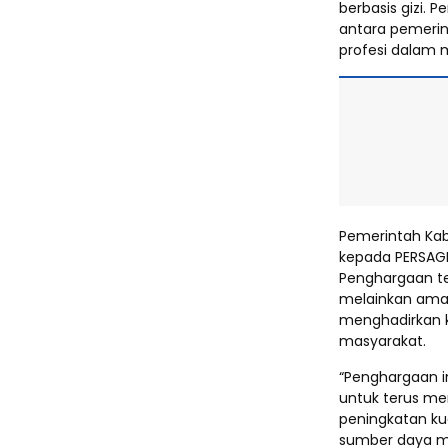
berbasis gizi.
antara pemerin
profesi dalam 
Pemerintah Kab
kepada PERSAGI
Penghargaan t
melainkan ama
menghadirkan k
masyarakat.
“Penghargaan i
untuk terus m
peningkatan ku
sumber daya ma