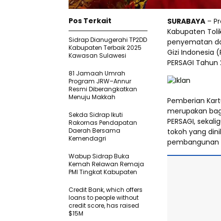
Pos Terkait
SURABAYA
– Pr
Kabupaten Tolik
Sidrap Dianugerahi TP2DD
penyematan da
Kabupaten Terbaik 2025
Gizi Indonesia 
Kawasan Sulawesi
PERSAGI Tahun 
81 Jamaah Umrah
Program JRW–Annur
Resmi Diberangkatkan
Menuju Makkah
Pemberian Kart
merupakan bagi
Sekda Sidrap Ikuti
PERSAGI, sekal
Rakornas Pendapatan
Daerah Bersama
tokoh yang dini
Kemendagri
pembangunan gi
Wabup Sidrap Buka
Kemah Relawan Remaja
PMI Tingkat Kabupaten
Credit Bank, which offers
loans to people without
credit score, has raised
$15M