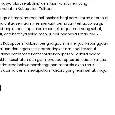
 masyarakat sejak dini,” demikian komitmen yang
merintah Kabupaten Tolikara.
uga diharapkan menjadi inspirasi bagi pemerintah daerah di
sia untuk semakin memperkuat perhatian terhadap isu gizi
asi jangka panjang dalam mencetak generasi yang sehat,
if, dan berdaya saing menuju visi Indonesia Emas 2045.
t Kabupaten Tolikara, penghargaan ini menjadi kebanggaan
gakuan dari organisasi profesi tingkat nasional tersebut
ahwa komitmen Pemerintah Kabupaten Tolikara dalam
or kesehatan dan gizi mendapat apresiasi luas, sekaligus
timisme bahwa pembangunan manusia akan terus
tas utama demi mewujudkan Tolikara yang lebih sehat, maju,