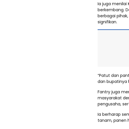
Ia juga menilai
berkembang. D
berbagai pihak
signifikan.
“Patut dan pant
dan bupatinya 
Fantry juga m
masyarakat de
pengusaha, ser
Ia berharap se
tanam, panen hi