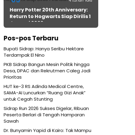
05
4 tahun lalu
Harry Potter 20th Anniversary:
Return to Hogwarts Siap Dirilis 1
Januari 2022
Pos-pos Terbaru
Bupati Sidrap: Hanya Seribu Hektare
Terdampak El Nino
PKB Sidrap Bangun Mesin Politik hingga
Desa, DPAC dan Rekrutmen Caleg Jadi
Prioritas
HUT ke-3 RS Adinda Medical Centre,
SAMA-AI Luncurkan “Ruang Gizi Anak”
untuk Cegah Stunting
Sidrap Run 2026 Sukses Digelar, Ribuan
Peserta Berlari di Tengah Hamparan
Sawah
Dr. Bunyamin Yapid di Kairo: Tak Mampu