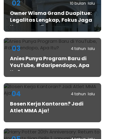
02
10 bulan lalu
Owner Wisma Grand Duapitue:
Legalitas Lengkap, Fokus Jaga
Keamanan Tamu
03
4 tahun lalu
Anies Punya Program Baru di
YouTube, #daripendopo, Apa
Itu?
04
4 tahun lalu
Bosen Kerja Kantoran? Jadi
Atlet MMA Aja!