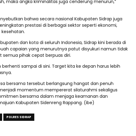
, maka angka kriminalitas juga cenderung menurun,”
 menyebutkan bahwa secara nasional Kabupaten Sidrap juga
ningkatan prestasi di berbagai sektor seperti ekonomi,
n kesehatan.
abupaten dan kota di seluruh Indonesia, Sidrap kini berada di
sebuah capaian yang menurutnya patut disyukuri namun tidak
semua pihak cepat berpuas diri.
h berhenti sampai di sini. Target kita ke depan harus lebih
gasnya.
asa bersama tersebut berlangsung hangat dan penuh
menjadi momentum mempererat silaturahmi sekaligus
omitmen bersama dalam menjaga keamanan dan
ajuan Kabupaten Sidenreng Rappang. (ibe)
POLRES SIDRAP