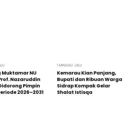
ALU
1 MINGGU LALU
g Muktamar NU
Kemarau Kian Panjang,
Prof. Nazaruddin
Bupati dan Ribuan Warga
Didorong Pimpin
Sidrap Kompak Gelar
eriode 2026–2031
Shalat Istisqa