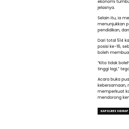
ekonomi tumbuh
jelasnya.
Selain itu, ia
menunjukkan pe
pendidikan, da
Dari total 514 k
posisi ke-16, 
boleh membuat 
“Kita tidak bole
tinggi lagi,” te
Acara buka pu
kebersamaan, 
memperkuat k
mendorong kem
KAPOLRES SIDRAP