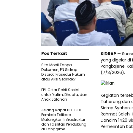
Pos Terkait
SIDRAP
— Suasa
yang digelar di
Sita Mobil Tanpa
Pangkajene, Ka
Dokumen, PN Sidrap
(7/3/2026).
Disorot: Prosedur Hukum
atau Aksi Sepihak?
FPII Gelar Bakti Sosial
untuk Yatim, Dhuafa, dan
Kegiatan terseb
Anak Jalanan
Taherong dan d
Sidrap Syaharud
Jelang Rapat BPL GIDI,
Rahmat Saleh, 
Pemkab Tolikara
Matangkan Infrastruktur
Dandim 1420 Sid
dan Fasilitas Pendukung
Pemerintah Kab
di Kanggime