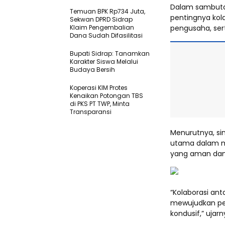
Dalam sambutan
Temuan BPK Rp734 Juta,
pentingnya kol
Sekwan DPRD Sidrap
Klaim Pengembalian
pengusaha, ser
Dana Sudah Difasilitasi
Bupati Sidrap: Tanamkan
Karakter Siswa Melalui
Budaya Bersih
Koperasi KIM Protes
Kenaikan Potongan TBS
di PKS PT TWP, Minta
Transparansi
Menurutnya, si
utama dalam me
yang aman dan 
“Kolaborasi ant
mewujudkan pe
kondusif,” ujarn