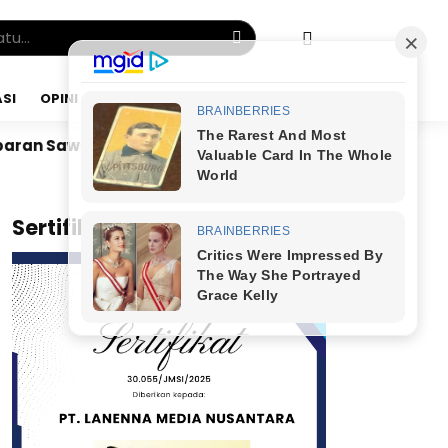
SI
OPINI
KAMIS, 06 AGU 2026
Dr. Bunyamin Yapid di Kairo: Tak Mampu Kelola Uang 
x
Sertifikat JMSI