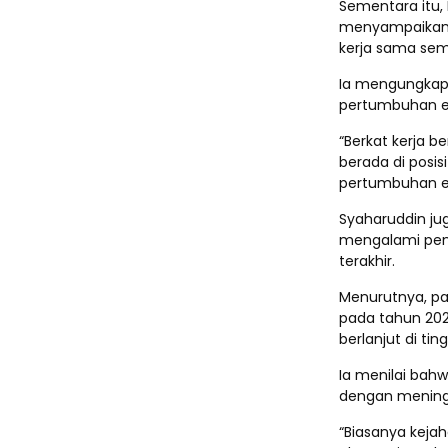
Sementara itu,
menyampaikan 
kerja sama sem
Ia mengungkapk
pertumbuhan ek
“Berkat kerja 
berada di posis
pertumbuhan ek
Syaharuddin ju
mengalami pen
terakhir.
Menurutnya, pa
pada tahun 202
berlanjut di tin
Ia menilai bah
dengan mening
“Biasanya kejah