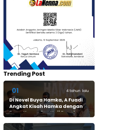
Trending Post
01
4 tahun lalu
Di Novel Buya Hamka, A Fuadi
Angkat Kisah Hamka dengan
Bung Karno dan Haji Rasul