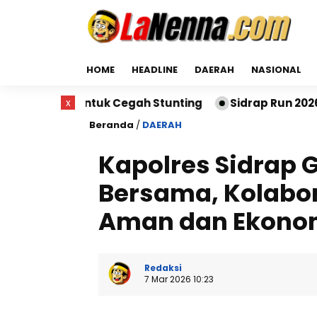
HOME
HEADLINE
DAERAH
NASIONAL
uk Cegah Stunting
x
Sidrap Run 2026 Sukses Digelar,
Beranda
/
DAERAH
Kapolres Sidrap 
Bersama, Kolabo
Aman dan Ekono
Redaksi
7 Mar 2026 10:23