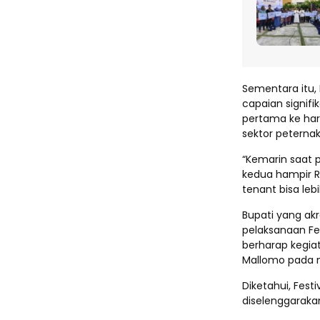
Sementara itu, 
capaian signifik
pertama ke har
sektor peternak
“Kemarin saat p
kedua hampir Rp5
tenant bisa leb
Bupati yang ak
pelaksanaan Fes
berharap kegiat
Mallomo pada
Diketahui, Fes
diselenggarak