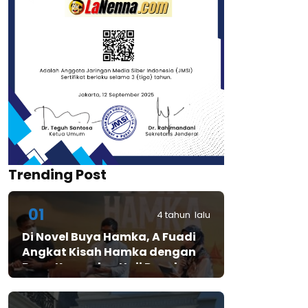
Trending Post
01
4 tahun lalu
Di Novel Buya Hamka, A Fuadi
Angkat Kisah Hamka dengan
Bung Karno dan Haji Rasul