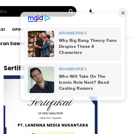
SI
OPINI
JUMAT, 07 AGU 2026
nyamin Yapid di Kairo: Tak Mampu Kelola Uang Bulanan
x
Sertifikat JMSI