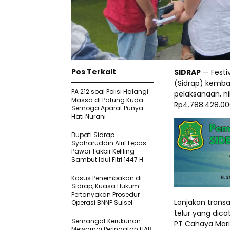
Pos Terkait
SIDRAP
— Festi
(Sidrap) kemba
PA 212 soal Polisi Halangi
pelaksanaan, ni
Massa di Patung Kuda:
Rp4.788.428.00
Semoga Aparat Punya
Hati Nurani
Bupati Sidrap
Syaharuddin Alrif Lepas
Pawai Takbir Keliling
Sambut Idul Fitri 1447 H
Kasus Penembakan di
Sidrap, Kuasa Hukum
Pertanyakan Prosedur
Lonjakan transa
Operasi BNNP Sulsel
telur yang dic
Semangat Kerukunan
PT Cahaya Mari
Mewarnai Peringatan HAB