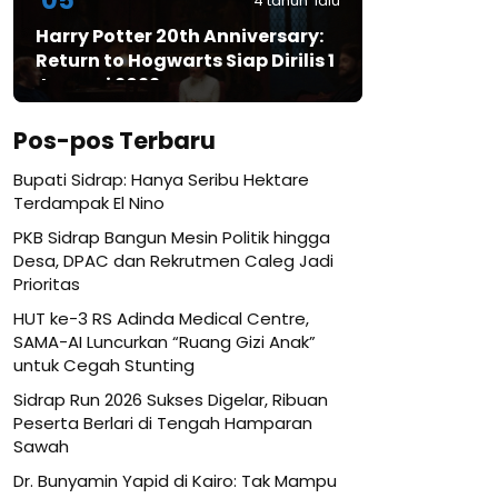
05
4 tahun lalu
Harry Potter 20th Anniversary:
Return to Hogwarts Siap Dirilis 1
Januari 2022
Pos-pos Terbaru
Bupati Sidrap: Hanya Seribu Hektare
Terdampak El Nino
PKB Sidrap Bangun Mesin Politik hingga
Desa, DPAC dan Rekrutmen Caleg Jadi
Prioritas
HUT ke-3 RS Adinda Medical Centre,
SAMA-AI Luncurkan “Ruang Gizi Anak”
untuk Cegah Stunting
Sidrap Run 2026 Sukses Digelar, Ribuan
Peserta Berlari di Tengah Hamparan
Sawah
Dr. Bunyamin Yapid di Kairo: Tak Mampu