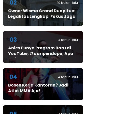
02
10 bulan lalu
Owner Wisma Grand Duapitue:
Legalitas Lengkap, Fokus Jaga
Keamanan Tamu
03
4 tahun lalu
Anies Punya Program Baru di
YouTube, #daripendopo, Apa
Itu?
04
4 tahun lalu
Bosen Kerja Kantoran? Jadi
Atlet MMA Aja!