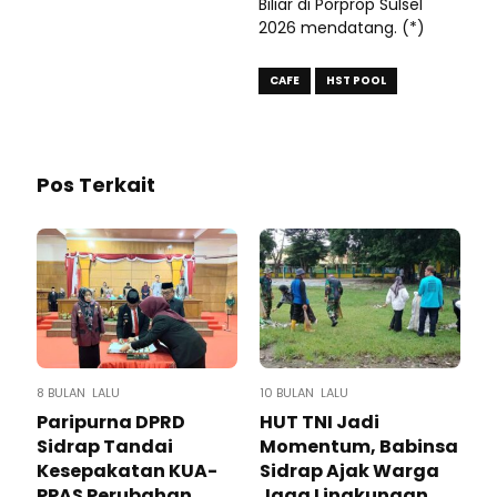
Biliar di Porprop Sulsel
2026 mendatang. (*)
CAFE
HST POOL
Pos Terkait
8 BULAN LALU
10 BULAN LALU
Paripurna DPRD
HUT TNI Jadi
Sidrap Tandai
Momentum, Babinsa
Kesepakatan KUA-
Sidrap Ajak Warga
PPAS Perubahan
Jaga Lingkungan