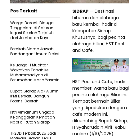
Pos Terkait
SIDRAP
— Destinasi
hiburan dan olahraga
Warga Baranti Diduga
baru kembali hadir di
Tenggelam di Saluran
Kabupaten Sidrap.
Irigasi Setelah Terjatuh
Khususnya, bagi pecinta
dari Jembatan Kayu
olahraga billiar, HST Pool
Pemkab Sidrap Jawab
and Cafe.
Pandangan Umum Fraksi
Keluarga H Muchtar
Wakafkan Tanah ke
Muhammadiyah di
Perumahan Mario Yasmin
HST Pool and Cafe, hadir
memberi warna baru bagi
Bupati Sidrap Ajak Alumni
pecinta olahraga Biliar ini.
IPMI Bersatu Bangun
Tempat bermain Biliar
Potensi Daerah
yang dipadukan dengam
Istri Almarhum Ungkap
cafe modern ini,
Kejanggalan Kematian
dilaunching Bupati Sidrap,
Napi di Rutan Sidrap
H Syaharuddin Alrif, Rabu
TP2DD Terbaik 2025 Jadi
malam (1/10/2025).
Motivasi, Sidrap Terus