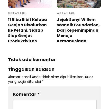
8 BULAN LALU
4 BULAN LALU
11 Ribu Bibit Kelapa
Jejak Sunyi Willem
Genjah Disalurkan
Wandik Foundation,
ke Petani, Sidrap
Dari Kepemimpinan
Siap Genjot
Menuju
Produktivitas
Kemanusiaan
Tidak ada komentar
Tinggalkan Balasan
Alamat email Anda tidak akan dipublikasikan.
Ruas
yang wajib ditandai
*
Komentar
*