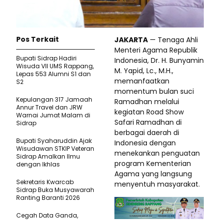
Pos Terkait
JAKARTA
— Tenaga Ahli
Menteri Agama Republik
Bupati Sidrap Hadiri
Indonesia, Dr. H. Bunyamin
Wisuda VII UMS Rappang,
M. Yapid, Lc., M.H.,
Lepas 553 Alumni S1 dan
memanfaatkan
S2
momentum bulan suci
Kepulangan 317 Jamaah
Ramadhan melalui
Annur Travel dan JRW
kegiatan Road Show
Warnai Jumat Malam di
Safari Ramadhan di
Sidrap
berbagai daerah di
Bupati Syaharuddin Ajak
Indonesia dengan
Wisudawan STKIP Veteran
menekankan penguatan
Sidrap Amalkan Ilmu
program Kementerian
dengan Ikhlas
Agama yang langsung
Sekretaris Kwarcab
menyentuh masyarakat.
Sidrap Buka Musyawarah
Ranting Baranti 2026
Cegah Data Ganda,