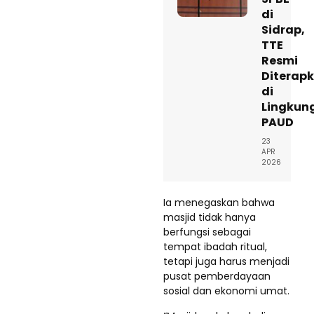
di
Sidrap,
TTE
Resmi
Diterap
di
Lingkun
PAUD
23
APR
2026
Ia menegaskan bahwa
masjid tidak hanya
berfungsi sebagai
tempat ibadah ritual,
tetapi juga harus menjadi
pusat pemberdayaan
sosial dan ekonomi umat.