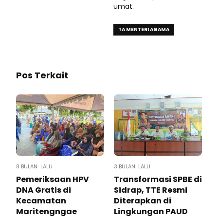
umat.
TA MENTERI AGAMA
Pos Terkait
8 BULAN LALU
3 BULAN LALU
Pemeriksaan HPV
Transformasi SPBE di
DNA Gratis di
Sidrap, TTE Resmi
Kecamatan
Diterapkan di
Maritengngae
Lingkungan PAUD