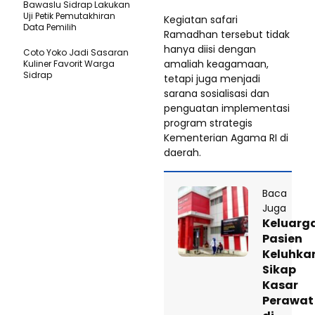
Bawaslu Sidrap Lakukan
Uji Petik Pemutakhiran
Kegiatan safari
Data Pemilih
Ramadhan tersebut tidak
hanya diisi dengan
Coto Yoko Jadi Sasaran
amaliah keagamaan,
Kuliner Favorit Warga
Sidrap
tetapi juga menjadi
sarana sosialisasi dan
penguatan implementasi
program strategis
Kementerian Agama RI di
daerah.
Baca
Juga
Keluarg
Pasien
Keluhka
Sikap
Kasar
Perawat