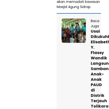
akan memadati kawasan
Masjid Agung Sidrap.
Baca
Juga
Usai
Dikukuh
Elisabet
Y.
Flassy
Wandik
Langsu
Samban
Anak-
Anak
PAUD
di
Distrik
Terjauh
Tolikara