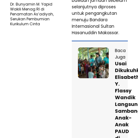
bawaan jamaah sebelum
Dr. Bunyamin M. Yapid
selanjutnya diproses
Wakili Menag RI di
untuk pengangkutan
Penamatan As’adiyah,
Serukan Pembumian
menuju Bandara
Kurikulum Cinta
Internasional Sultan
Hasanuddin Makassar.
Baca
Juga
Usai
Dikukuh
Elisabet
Y.
Flassy
Wandik
Langsu
Samban
Anak-
Anak
PAUD