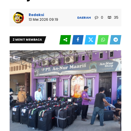
Redaksi
0
35
DAERAH
13 Mei 2026 09:19
2 MENIT MEMBACA