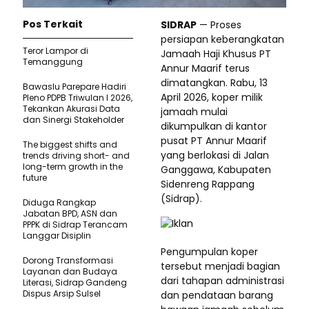
Pos Terkait
SIDRAP
— Proses
persiapan keberangkatan
Teror Lampor di
Jamaah Haji Khusus PT
Temanggung
Annur Maarif terus
dimatangkan. Rabu, 13
Bawaslu Parepare Hadiri
April 2026, koper milik
Pleno PDPB Triwulan I 2026,
Tekankan Akurasi Data
jamaah mulai
dan Sinergi Stakeholder
dikumpulkan di kantor
pusat PT Annur Maarif
The biggest shifts and
yang berlokasi di Jalan
trends driving short- and
long-term growth in the
Ganggawa, Kabupaten
future
Sidenreng Rappang
(Sidrap).
Diduga Rangkap
Jabatan BPD, ASN dan
PPPK di Sidrap Terancam
Langgar Disiplin
Pengumpulan koper
Dorong Transformasi
tersebut menjadi bagian
Layanan dan Budaya
dari tahapan administrasi
Literasi, Sidrap Gandeng
Dispus Arsip Sulsel
dan pendataan barang