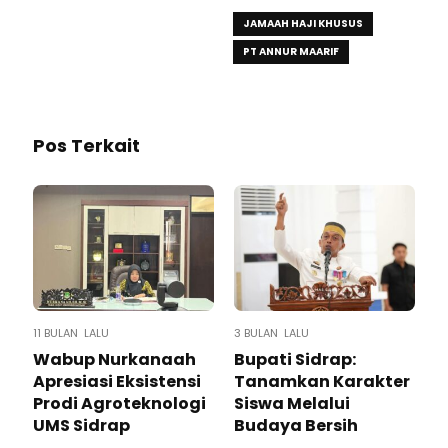
JAMAAH HAJI KHUSUS
PT ANNUR MAARIF
Pos Terkait
11 BULAN LALU
3 BULAN LALU
Wabup Nurkanaah
Bupati Sidrap:
Apresiasi Eksistensi
Tanamkan Karakter
Prodi Agroteknologi
Siswa Melalui
UMS Sidrap
Budaya Bersih